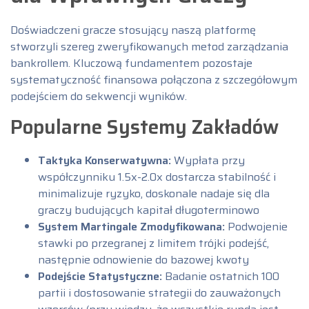
Doświadczeni gracze stosujący naszą platformę
stworzyli szereg zweryfikowanych metod zarządzania
bankrollem. Kluczową fundamentem pozostaje
systematyczność finansowa połączona z szczegółowym
podejściem do sekwencji wyników.
Popularne Systemy Zakładów
Taktyka Konserwatywna:
Wypłata przy
współczynniku 1.5x-2.0x dostarcza stabilność i
minimalizuje ryzyko, doskonale nadaje się dla
graczy budujących kapitał długoterminowo
System Martingale Zmodyfikowana:
Podwojenie
stawki po przegranej z limitem trójki podejść,
następnie odnowienie do bazowej kwoty
Podejście Statystyczne:
Badanie ostatnich 100
partii i dostosowanie strategii do zauważonych