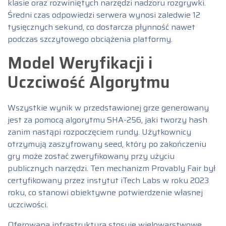
klasie oraz rozwiniętych narzędzi nadzoru rozgrywki.
Średni czas odpowiedzi serwera wynosi zaledwie 12
tysięcznych sekund, co dostarcza płynność nawet
podczas szczytowego obciążenia platformy.
Model Weryfikacji i
Uczciwość Algorytmu
Wszystkie wynik w przedstawionej grze generowany
jest za pomocą algorytmu SHA-256, jaki tworzy hash
zanim nastąpi rozpoczęciem rundy. Użytkownicy
otrzymują zaszyfrowany seed, który po zakończeniu
gry może zostać zweryfikowany przy użyciu
publicznych narzędzi. Ten mechanizm Provably Fair był
certyfikowany przez instytut iTech Labs w roku 2023
roku, co stanowi obiektywne potwierdzenie własnej
uczciwości.
Oferowana infrastruktura stosuje wielowarstwowe