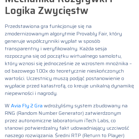
Logika Zwycięstw
Przedstawiona gra funkcjonuje się na
zmodernizowanym algorytmie Provably Fair, który
generuje współczynniki wypłat w sposób
transparentny i weryfikowalny. Każda sesja
rozpoczyna się od początku wirtualnego samolotu,
który wznosi się jednocześnie ze wzrostem mnożnika –
od bazowego 1.00x do teoretycznie nieskończonych
wartości. Uczestnicy muszą podjąć postanowienie o
wypłacie przed katastrofą, co kreuje unikalną dynamikę
niepewności i nagrody.
W
Avia Fly 2 Gra
wdrożyliśmy system zbudowany na
RNG (Random Number Generator) zatwierdzonym
przez autonomiczne laboratorium iTech Labs, co
stanowi potwierdzalny fakt udowadniający uczciwość
naszego rozwiązania. Średni RTP (Return to Player)