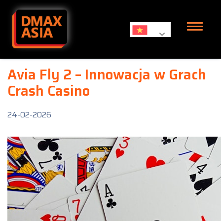
Skip to content
Avia Fly 2 – Innowacja w Grach
Crash Casino
24-02-2026