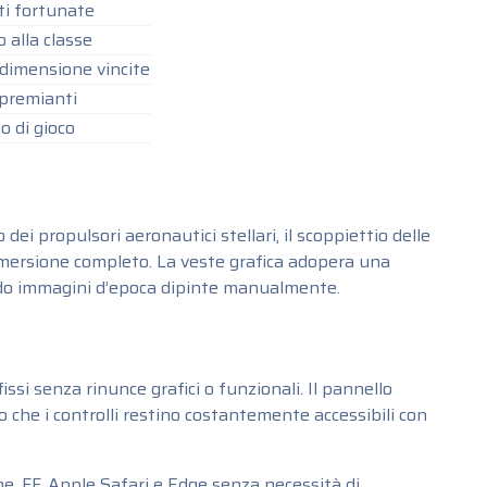
ti fortunate
 alla classe
 dimensione vincite
 premianti
o di gioco
i propulsori aeronautici stellari, il scoppiettio delle
mersione completo. La veste grafica adopera una
ando immagini d’epoca dipinte manualmente.
si senza rinunce grafici o funzionali. Il pannello
 che i controlli restino costantemente accessibili con
 FF, Apple Safari e Edge senza necessità di