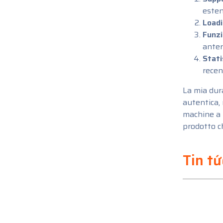
esten
Load
Funzi
anter
Stati
recen
La mia dur
autentica, 
machine a 
prodotto c
Tin tứ