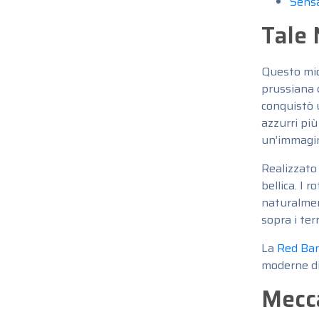
Sens
Tale 
Questo mio
prussiana 
conquistò 
azzurri più
un’immagine
Realizzato
bellica. I 
naturalment
sopra i ter
La
Red Ba
moderne di
Mecca