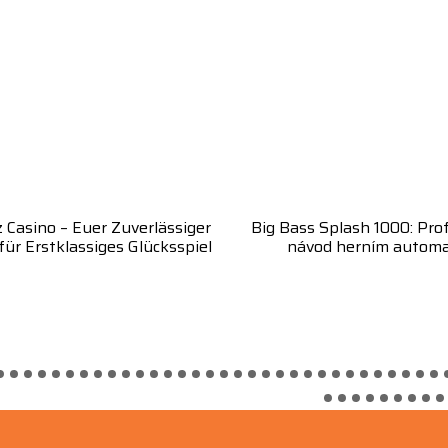
z Casino – Euer Zuverlässiger
Big Bass Splash 1000: Pro
für Erstklassiges Glücksspiel
návod herním autom