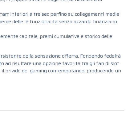
art inferiori a tre sec perfino su collegamenti medie
sieme delle le funzionalità senza azzardo finanziario
emente capitale, premi cumulative e storico delle
persistente della sensazione offerta. Fondendo fedeltà
 ad risultare una opzione favorita tra gli fan di slot
on il brivido del gaming contemporaneo, producendo un