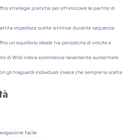
fro strategie pratiche per ottimizzare le partite di
 partita impedisce scelte istintive durante sequenze
ro un equilibrio ideale tra periodicità di vincite e
eposito di Wild indica scommesse lievemente aumentate
n gli traguardi individuali invece che sempre la scelta
tà
avigazione facile