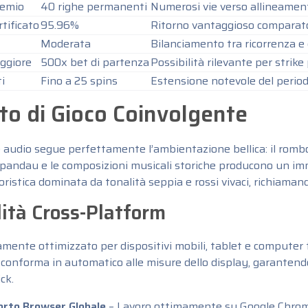
remio
40 righe permanenti
Numerosi vie verso allineamen
tificato
95.96%
Ritorno vantaggioso comparato
Moderata
Bilanciamento tra ricorrenza e
ggiore
500x bet di partenza
Possibilità rilevante per strike
ti
Fino a 25 spins
Estensione notevole del period
to di Gioco Coinvolgente
audio segue perfettamente l’ambientazione bellica: il rombo de
Spandau e le composizioni musicali storiche producono un im
ristica dominata da tonalità seppia e rossi vivaci, richiam
lità Cross-Platform
ente ottimizzato per dispositivi mobili, tablet e computer fis
 conforma in automatico alle misure dello display, garantendo
ck.
rto Browser Globale
– Lavoro ottimamente su Google Chrome,