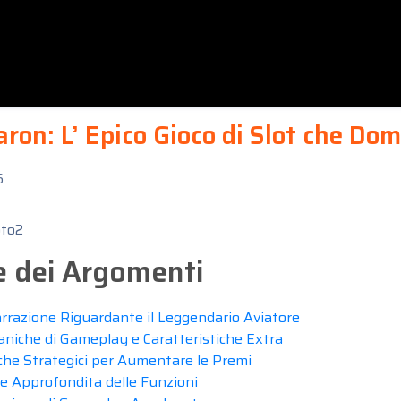
ron: L’ Epico Gioco di Slot che Do
6
e dei Argomenti
rrazione Riguardante il Leggendario Aviatore
niche di Gameplay e Caratteristiche Extra
che Strategici per Aumentare le Premi
 Approfondita delle Funzioni