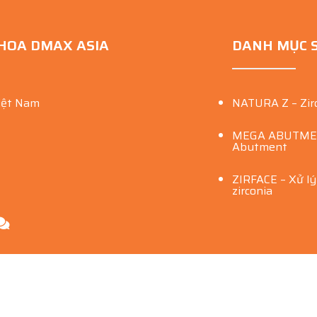
KHOA DMAX ASIA
DANH MỤC 
iệt Nam
NATURA Z – Zir
MEGA ABUTMENT
Abutment
ZIRFACE – Xử l
zirconia