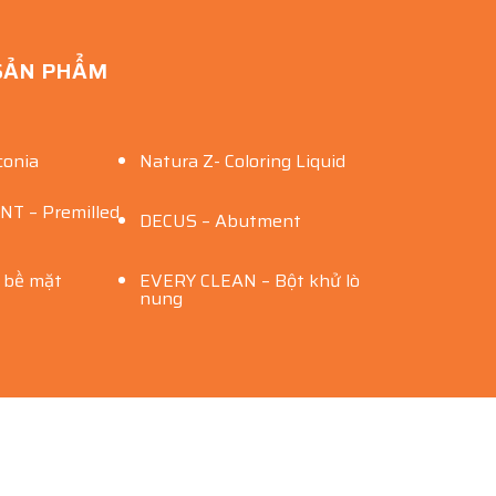
SẢN PHẨM
conia
Natura Z- Coloring Liquid
 – Premilled
DECUS – Abutment
ý bề mặt
EVERY CLEAN – Bột khử lò
nung