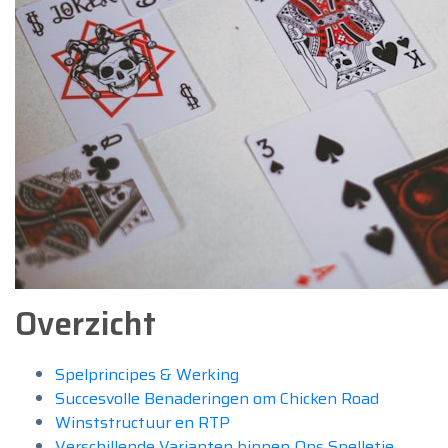
Overzicht
Spelprincipes & Werking
Succesvolle Benaderingen om Chicken Road
Winststructuur en RTP
Verschillende Varianten binnen Ons Spelletje