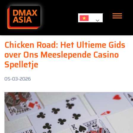
Skip to content
Chicken Road: Het Ultieme Gids
over Ons Meeslepende Casino
Spelletje
05-03-2026