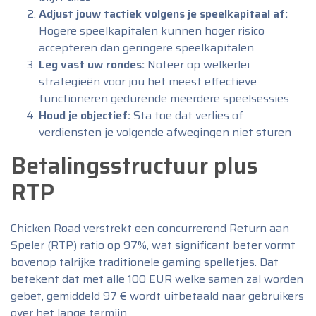
Adjust jouw tactiek volgens je speelkapitaal af:
Hogere speelkapitalen kunnen hoger risico
accepteren dan geringere speelkapitalen
Leg vast uw rondes:
Noteer op welkerlei
strategieën voor jou het meest effectieve
functioneren gedurende meerdere speelsessies
Houd je objectief:
Sta toe dat verlies of
verdiensten je volgende afwegingen niet sturen
Betalingsstructuur plus
RTP
Chicken Road verstrekt een concurrerend Return aan
Speler (RTP) ratio op 97%, wat significant beter vormt
bovenop talrijke traditionele gaming spelletjes. Dat
betekent dat met alle 100 EUR welke samen zal worden
gebet, gemiddeld 97 € wordt uitbetaald naar gebruikers
over het lange termijn.