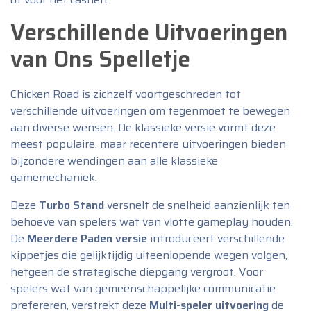
Verschillende Uitvoeringen
van Ons Spelletje
Chicken Road is zichzelf voortgeschreden tot
verschillende uitvoeringen om tegenmoet te bewegen
aan diverse wensen. De klassieke versie vormt deze
meest populaire, maar recentere uitvoeringen bieden
bijzondere wendingen aan alle klassieke
gamemechaniek.
Deze
Turbo Stand
versnelt de snelheid aanzienlijk ten
behoeve van spelers wat van vlotte gameplay houden.
De
Meerdere Paden versie
introduceert verschillende
kippetjes die gelijktijdig uiteenlopende wegen volgen,
hetgeen de strategische diepgang vergroot. Voor
spelers wat van gemeenschappelijke communicatie
prefereren, verstrekt deze
Multi-speler uitvoering
de