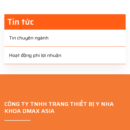
Tin tức
Tin chuyên ngành
Hoạt động phi lợi nhuận
CÔNG TY TNHH TRANG THIẾT BỊ Y NHA
KHOA DMAX ASIA