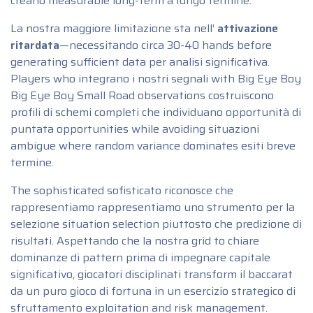
creano measurable long-term a lungo termine.
La nostra maggiore limitazione sta nell’
attivazione
ritardata
—necessitando circa 30-40 hands before
generating sufficient data per analisi significativa.
Players who integrano i nostri segnali with Big Eye Boy
Big Eye Boy Small Road observations costruiscono
profili di schemi completi che individuano opportunità di
puntata opportunities while avoiding situazioni
ambigue where random variance dominates esiti breve
termine.
The sophisticated sofisticato riconosce che
rappresentiamo rappresentiamo uno strumento per la
selezione situation selection piuttosto che predizione di
risultati. Aspettando che la nostra grid to chiare
dominanze di pattern prima di impegnare capitale
significativo, giocatori disciplinati transform il baccarat
da un puro gioco di fortuna in un esercizio strategico di
sfruttamento exploitation and risk management.