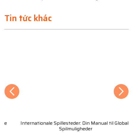
Tin tức khác
Internationale Spillesteder: Din Manual til Globale
Spilmuligheder