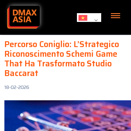
Skip to content
Percorso Coniglio: L’Strategico
Riconoscimento Schemi Game
That Ha Trasformato Studio
Baccarat
18-02-2026