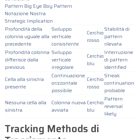
Pattern Big Eye Boy Pattern
Notazione Nostra
Strategic Implication
Profondità della
Sviluppo
Stabilità di
Cerchio
colonna uguale alla
verticale
pattern
rosso
precedente
consistente
rilevata
Profondità colonna
Sviluppo
Interruzione
Cerchio
differisce dalla
verticale
di pattern
blu
previous
irregolare
identified
Continuazione
Streak
Cella alla sinistra
Cerchio
orizzontale
continuation
presente
rosso
possibile
probable
Pattern
Nessuna cella alla
Colonna nuova
Cerchio
reversal
sinistra
avviata
blu
likely
Tracking Methods di