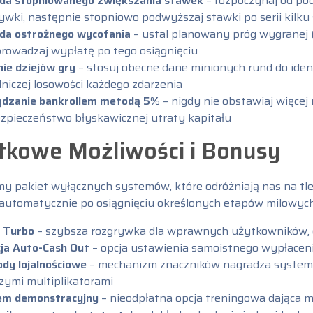
da stopniowanego zwiększania stawek
– rozpoczynaj od po
ywki, następnie stopniowo podwyższaj stawki po serii kilku
da ostrożnego wycofania
– ustal planowany próg wygranej (
rowadzaj wypłatę po tego osiągnięciu
ie dziejów gry
– stosuj obecne dane minionych rund do iden
niczej losowości każdego zdarzenia
ądzanie bankrollem metodą 5%
– nigdy nie obstawiaj więcej 
zpieczeństwo błyskawicznej utraty kapitału
tkowe Możliwości i Bonusy
 pakiet wyłącznych systemów, które odróżniają nas na tle
 automatycznie po osiągnięciu określonych etapów milowych
 Turbo
– szybsza rozgrywka dla wprawnych użytkowników, 
ja Auto-Cash Out
– opcja ustawienia samoistnego wypłaceni
dy lojalnościowe
– mechanizm znaczników nagradza systema
ymi multiplikatorami
em demonstracyjny
– nieodpłatna opcja treningowa dająca 