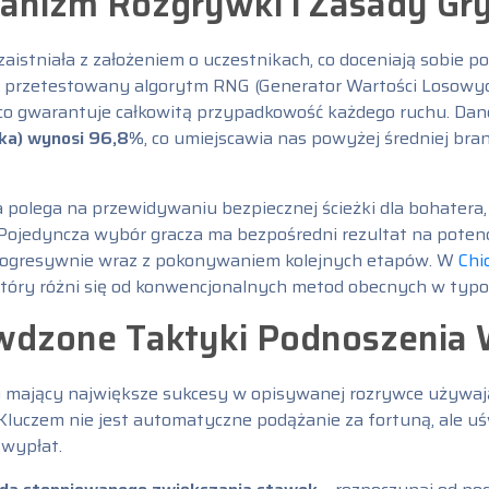
anizm Rozgrywki i Zasady Gr
zaistniała z założeniem o uczestnikach, co doceniają sobie 
przetestowany algorytm RNG (Generator Wartości Losowych)
 co gwarantuje całkowitą przypadkowość każdego ruchu. Dan
ka) wynosi 96,8%
, co umiejscawia nas powyżej średniej b
polega na przewidywaniu bezpiecznej ścieżki dla bohatera
 Pojedyncza wybór gracza ma bezpośredni rezultat na potenc
rogresywnie wraz z pokonywaniem kolejnych etapów. W
Chi
 który różni się od konwencjonalnych metod obecnych w ty
wdzone Taktyki Podnoszenia
y mający największe sukcesy w opisywanej rozrywce używaj
Kluczem nie jest automatyczne podążanie za fortuną, ale
wypłat.