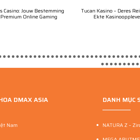
Kasino – Deres Reisemål til
Ragnaro: Gra Kasyno Zain
kte Kasinoopplevelse
Nordycką Mitami
KHOA DMAX ASIA
DANH MỤC 
iệt Nam
NATURA Z – Zir
MEGA ABUTMENT