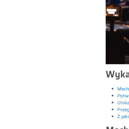
Wykaz
Mech
Potw
Unika
Prze
Z ja