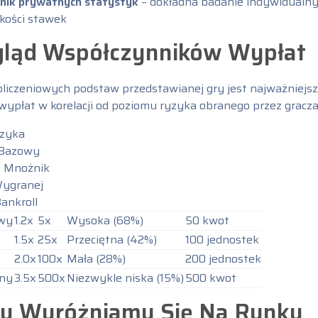
nik prywatnych statystyk
– dokładna badanie indywidualnyc
kości stawek
gląd Współczynników Wypłat
liczeniowych podstaw przedstawianej gry jest najważniejsz
wypłat w korelacji od poziomu ryzyka obranego przez gracza
zyka
 Bazowy
 Mnożnik
Wygranej
ankroll
wy
1.2x
5x
Wysoka (68%)
50 kwot
1.5x
25x
Przeciętna (42%)
100 jednostek
2.0x
100x
Mała (28%)
200 jednostek
ny
3.5x
500x
Niezwykle niska (15%)
500 kwot
u Wyróżniamy Się Na Rynku