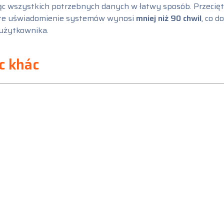
jąc wszystkich potrzebnych danych w łatwy sposób. Przeci
ite uświadomienie systemów wynosi
mniej niż 90 chwil
, co 
 użytkownika.
c khác