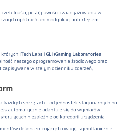
: rzetelności, postępowości i zaangażowaniu w
ucznych opóźnień ani modyfikacji interfejsem
w których
iTech Labs i GLI (Gaming Laboratories
alność naszego oprogramowania źródłowego oraz
st zapisywana w stałym dzienniku zdarzeń,
form
na każdych sprzętach – od jednostek stacjonarnych po
ejs automatycznie adaptuje się do wymiarów
terujących niezależnie od kategorii urządzenia.
lementów dekoncentrujących uwagę, symultanicznie