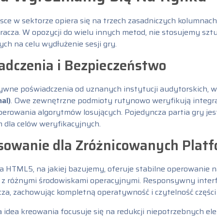
sce w sektorze opiera się na trzech zasadniczych kolumnach
racza. W opozycji do wielu innych metod, nie stosujemy szt
ch na celu wydłużenie sesji gry.
adczenia i Bezpieczeństwo
wne poświadczenia od uznanych instytucji audytorskich, 
al)
. Owe zewnętrzne podmioty rutynowo weryfikują integr
perowania algorytmów losujących. Pojedyncza partia gry je
dla celów weryfikacyjnych.
sowanie dla Zróżnicowanych Plat
a HTML5, na jakiej bazujemy, oferuje stabilne operowanie 
 z różnymi środowiskami operacyjnymi. Responsywny interf
za, zachowując kompletną operatywność i czytelność części s
idea kreowania focusuje się na redukcji niepotrzebnych e