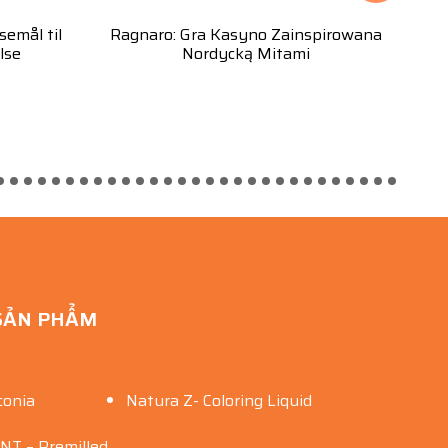
spirowana
Big Bass Splash 1000: Experiența
Γνω
Superbă a Pescuit în Lumea
σα
Cazinourilor Pe Internet
SẢN PHẨM
conia
Natura Z- Coloring Liquid
 – Premilled