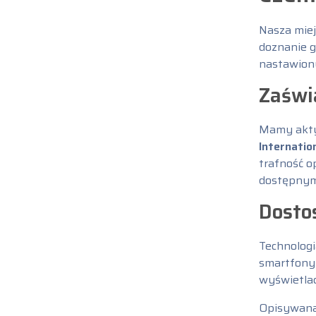
Nasza miej
doznanie g
nastawiony
Zaświ
Mamy akty
Internation
trafność o
dostępnym 
Dosto
Technologi
smartfony
wyświetlac
Opisywana 