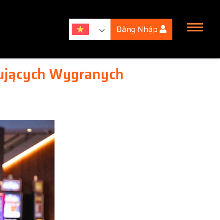
Đăng Nhập
nujących Wygranych