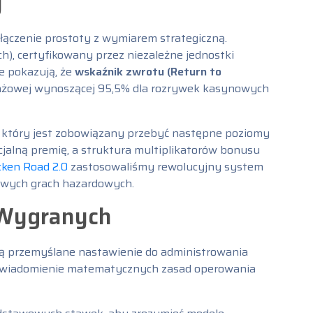
y
połączenie prostoty z wymiarem strategiczną.
, certyfikowany przez niezależne jednostki
e pokazują, że
wskaźnik zwrotu (Return to
ranżowej wynoszącej 95,5% dla rozrywek kasynowych
, który jest zobowiązany przebyć następne poziomy
jalną premię, a struktura multiplikatorów bonusu
cken Road 2.0
zastosowaliśmy rewolucyjny system
powych grach hazardowych.
 Wygranych
ą przemyślane nastawienie do administrowania
 uświadomienie matematycznych zasad operowania