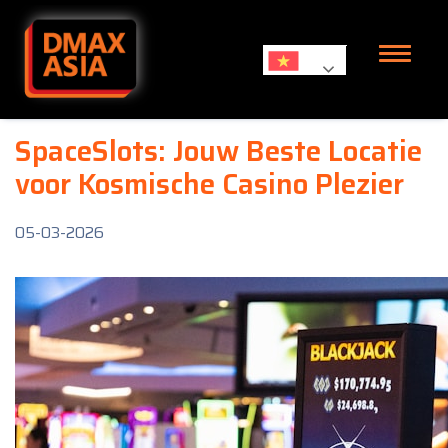
Skip to content
SpaceSlots: Jouw Beste Locatie
voor Kosmische Casino Plezier
05-03-2026