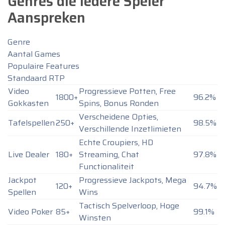
Genres die Iedere Speler
Aanspreken
Genre
Aantal Games
Populaire Features
Standaard RTP
Video
Progressieve Potten, Free
1800+
96.2%
Gokkasten
Spins, Bonus Ronden
Verscheidene Opties,
Tafelspellen
250+
98.5%
Verschillende Inzetlimieten
Echte Croupiers, HD
Live Dealer
180+
Streaming, Chat
97.8%
Functionaliteit
Jackpot
Progressieve Jackpots, Mega
120+
94.7%
Spellen
Wins
Tactisch Spelverloop, Hoge
Video Poker
85+
99.1%
Winsten