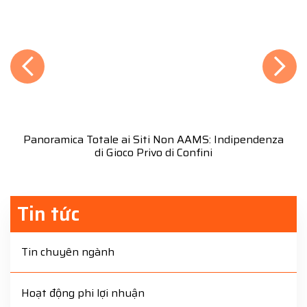
Web Casino bar Verifizierung: Rasanter Spielspaß
bar administrative Barrieren
Tin tức
Tin chuyên ngành
Hoạt động phi lợi nhuận