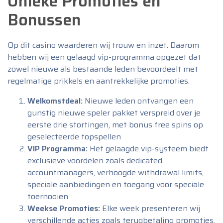
Unieke Promoties en
Bonussen
Op dit casino waarderen wij trouw en inzet. Daarom
hebben wij een gelaagd vip-programma opgezet dat
zowel nieuwe als bestaande leden bevoordeelt met
regelmatige prikkels en aantrekkelijke promoties.
Welkomstdeal:
Nieuwe leden ontvangen een
gunstig nieuwe speler pakket verspreid over je
eerste drie stortingen, met bonus free spins op
geselecteerde topspellen
VIP Programma:
Het gelaagde vip-systeem biedt
exclusieve voordelen zoals dedicated
accountmanagers, verhoogde withdrawal limits,
speciale aanbiedingen en toegang voor speciale
toernooien
Weekse Promoties:
Elke week presenteren wij
verschillende acties zoals terugbetaling promoties,