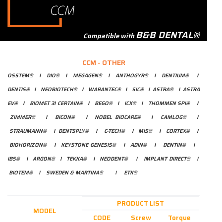
B&B DENTAL®
Compatible with
CCM - OTHER
OSSTEM
®
I
DIO®
I
MEGAGEN®
I
ANTHOGYR®
I
DENTIUM®
I
DENTIS®
I
NEOBIOTECH®
I
WARANTEC®
I
SIC®
I
ASTRA®
I
ASTRA
EV®
I
BIOMET 3I CERTAIN®
I
BEGO®
I
ICX®
I
THOMMEN SPI®
I
ZIMMER®
I
BICON®
I
NOBEL BIOCARE®
I
CAMLOG®
I
STRAUMANN®
I
DENTSPLY®
I
C-TECH®
I
MIS®
I
CORTEX®
I
BIOHORIZON®
I
KEYSTONE GENESIS®
I
ADIN®
I
DENTIN®
I
IBS®
I
ARGON®
I
TEKKA®
I
NEODENT®
I
IMPLANT DIRECT®
I
BIOTEM®
I
SWEDEN & MARTINA®
I
ETK®
PRODUCT LIST
MODEL
CODE
Screw
Torque