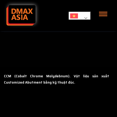
Skip to content
CCM (Cobalt Chrome Molydebnum).
Vật liệu sản xuất
Customized Abutment bằng kỹ thuật đúc.