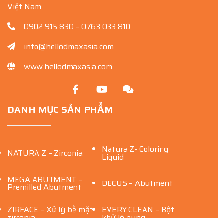
Việt Nam
0902 915 830 – 0763 033 810
info@hellodmaxasia.com
www.hellodmaxasia.com
DANH MỤC SẢN PHẨM
Natura Z- Coloring
NATURA Z – Zirconia
Liquid
MEGA ABUTMENT –
DECUS – Abutment
Premilled Abutment
ZIRFACE – Xử lý bề mặt
EVERY CLEAN – Bột
zirconia
khử lò nung