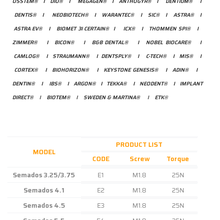
OSSTEM®
I
DIO®
I
MEGAGEN®
I
ANTHOGYR®
I
DENTIUM®
I
DENTIS®
I
NEOBIOTECH®
I
WARANTEC®
I
SIC®
I
ASTRA®
I
ASTRA EV®
I
BIOMET 3I CERTAIN®
I
ICX®
I
THOMMEN SPI®
I
ZIMMER®
I
BICON®
I
B&B DENTAL®
I
NOBEL BIOCARE®
I
CAMLOG®
I
STRAUMANN®
I
DENTSPLY®
I
C-TECH®
I
MIS®
I
CORTEX®
I
BIOHORIZON®
I
KEYSTONE GENESIS®
I
ADIN®
I
DENTIN®
I
IBS®
I
ARGON®
I
TEKKA®
I
NEODENT®
I
IMPLANT
DIRECT®
I
BIOTEM®
I
SWEDEN & MARTINA®
I
ETK
®
PRODUCT LIST
MODEL
CODE
Screw
Torque
Semados 3.25/3.75
E1
M1.8
25N
Semados 4.1
E2
M1.8
25N
Semados 4.5
E3
M1.8
25N