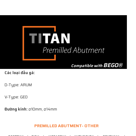
BEGO®
Compatible with
Các loại đầu gá:
D-Type: ARUM
V-Type: GEO
Đường kính:
ø10mm, ø14mm
PREMILLED ABUTMENT- OTHER