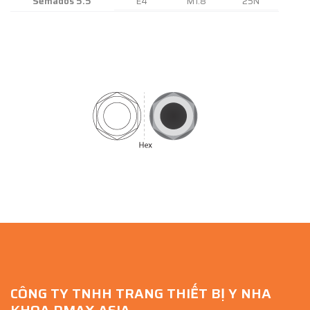
Semados 5.5
E4
M1.8
25N
CÔNG TY TNHH TRANG THIẾT BỊ Y NHA