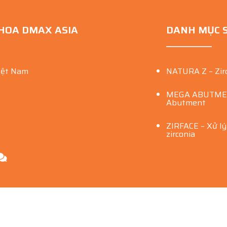
KHOA DMAX ASIA
DANH MỤC 
iệt Nam
NATURA Z – Zir
MEGA ABUTMENT
Abutment
ZIRFACE – Xử l
zirconia