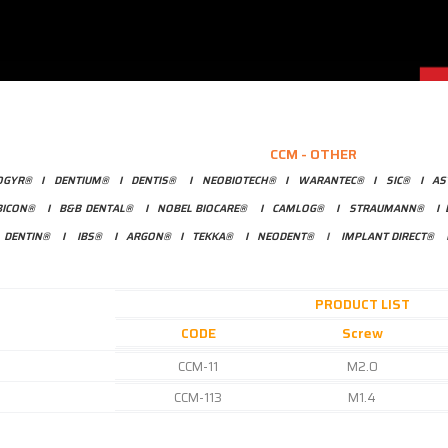
CCM - OTHER
OGYR®
I
DENTIUM®
I
DENTIS®
I
NEOBIOTECH®
I
WARANTEC®
I
SIC®
I
AS
BICON®
I
B&B DENTAL®
I
NOBEL BIOCARE®
I
CAMLOG®
I
STRAUMANN®
I
I
DENTIN®
I
IBS®
I
ARGON®
I
TEKKA®
I
NEODENT®
I
IMPLANT DIRECT®
PRODUCT LIST
CODE
Screw
CCM-11
M2.0
CCM-113
M1.4