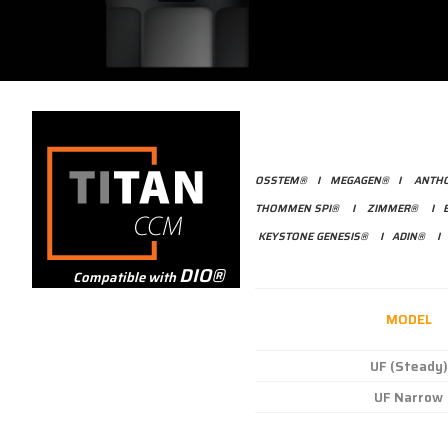
OSSTEM
®
I
MEGAGEN®
I
ANTH
THOMMEN SPI®
I
ZIMMER®
I
KEYSTONE GENESIS®
I
ADIN®
DIO®
Compatible with
MODEL
UF (Steady)
UF Narrow