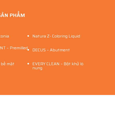
SẢN PHẨM
conia
Natura Z- Coloring Liquid
 – Premilled
DECUS – Abutment
ý bề mặt
EVERY CLEAN – Bột khử lò
nung