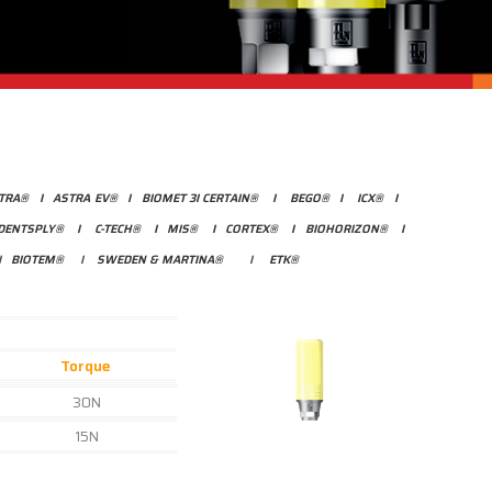
TRA®
I
ASTRA EV®
I
BIOMET 3I CERTAIN®
I
BEGO®
I
ICX®
I
DENTSPLY®
I
C-TECH®
I
MIS®
I
CORTEX®
I
BIOHORIZON®
I
I
BIOTEM®
I
SWEDEN & MARTINA®
I
ETK®
Torque
30N
15N