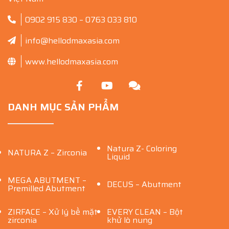
0902 915 830 – 0763 033 810
info@hellodmaxasia.com
www.hellodmaxasia.com
DANH MỤC SẢN PHẨM
Natura Z- Coloring
NATURA Z – Zirconia
Liquid
MEGA ABUTMENT –
DECUS – Abutment
Premilled Abutment
ZIRFACE – Xử lý bề mặt
EVERY CLEAN – Bột
zirconia
khử lò nung