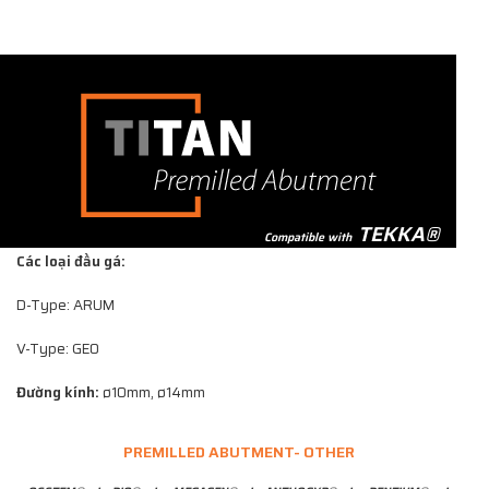
TEKKA®
Compatible with
Các loại đầu gá:
D-Type: ARUM
V-Type: GEO
Đường kính:
ø10mm, ø14mm
PREMILLED ABUTMENT- OTHER