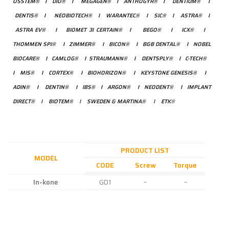
OSSTEM®
I
D
IO®
I
MEGAGEN®
I
ANTHOGYR®
I
DENTIUM®
I
DENTIS®
I
NEOBIOTECH®
I
WARANTEC®
I
SIC®
I
ASTRA®
I
ASTRA EV®
I
BIOMET 3I CERTAIN®
I
BEGO®
I
ICX®
I
THOMMEN SPI®
I
ZIMMER®
I
BICON®
I
B&B DENTAL®
I
NOBEL
BIOCARE®
I
CAMLOG®
I
STRAUMANN®
I
DENTSPLY®
I
C-TECH®
I
MIS®
I
CORTEX®
I
BIOHORIZON®
I
KEYSTONE GENESIS®
I
ADIN
®
I
DENTIN
®
I
IBS®
I
ARGON®
I
NEODENT®
I
IMPLANT
DIRECT®
I
BIOTEM®
I
SWEDEN & MARTINA®
I
ETK
®
PRODUCT LIST
MODEL
CODE
Screw
Torque
In-kone
GD1
–
–