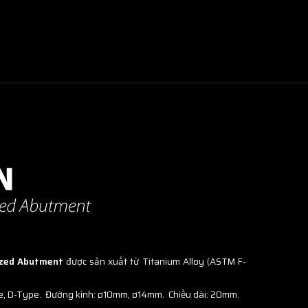
mized Abutment
được sản xuất từ Titanium Alloy (ASTM F-
pe, D-Type.
Đường kính: ø10mm, ø14mm. Chiều dài: 20mm.