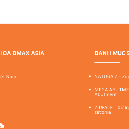
KHOA DMAX ASIA
DANH MỤC 
iệt Nam
NATURA Z – Zir
MEGA ABUTMENT
Abutment
ZIRFACE – Xử l
zirconia