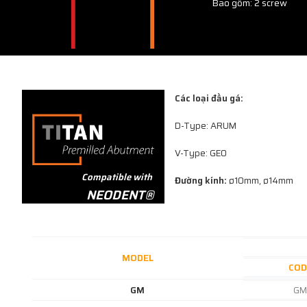
Bao gồm: 2 screw
Các loại đầu gá:
D-Type: ARUM
V-Type: GEO
Compatible with
Đường kính:
ø10mm, ø14mm
NEODENT®
MODEL
COD
GM
GM