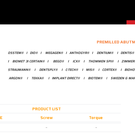
PREMILLED ABUT
OSSTEM®
I
D
IO®
I
MEGAGEN®
I
ANTHOGYR®
I
DENTIUM®
I
DENTIS®
I
BIOMET 3I CERTAIN®
I
BEGO®
I
ICX®
I
THOMMEN SPI®
I
ZIMMER
STRAUMANN®
I
DENTSPLY®
I
C-TECH®
I
MIS®
I
CORTEX®
I
BIOHO
ARGON®
I
TEKKA®
I
IMPLANT DIRECT®
I
BIOTEM®
I
SWEDEN & MAR
PRODUCT LIST
E
Screw
Torque
–
–