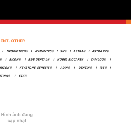
MENT- OTHER
I
NEOBIOTECH®
I
WARANTEC®
I
SIC®
I
ASTRA®
I
ASTRA EV®
®
I
BICON®
I
B&B DENTAL®
I
NOBEL BIOCARE®
I
CAMLOG®
I
RIZON®
I
KEYSTONE GENESIS®
I
ADIN
®
I
DENTIN
®
I
IBS®
I
TINA®
I
ETK
®