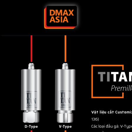
Skip to content
Vật liệu cắt Custo
136)
Các loại đầu gá: V-Ty