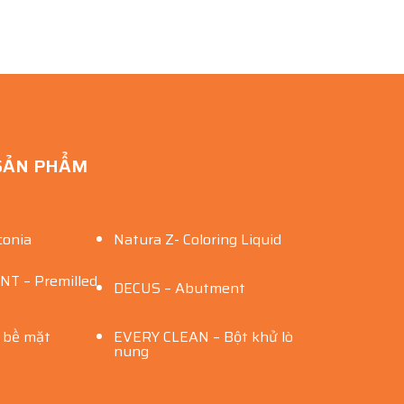
SẢN PHẨM
conia
Natura Z- Coloring Liquid
 – Premilled
DECUS – Abutment
ý bề mặt
EVERY CLEAN – Bột khử lò
nung