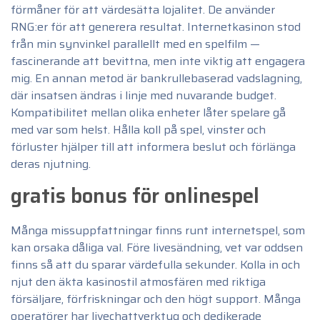
förmåner för att värdesätta lojalitet. De använder
RNG:er för att generera resultat. Internetkasinon stod
från min synvinkel parallellt med en spelfilm —
fascinerande att bevittna, men inte viktig att engagera
mig. En annan metod är bankrullebaserad vadslagning,
där insatsen ändras i linje med nuvarande budget.
Kompatibilitet mellan olika enheter låter spelare gå
med var som helst. Hålla koll på spel, vinster och
förluster hjälper till att informera beslut och förlänga
deras njutning.
gratis bonus för onlinespel
Många missuppfattningar finns runt internetspel, som
kan orsaka dåliga val. Före livesändning, vet var oddsen
finns så att du sparar värdefulla sekunder. Kolla in och
njut den äkta kasinostil atmosfären med riktiga
försäljare, förfriskningar och den högt support. Många
operatörer har livechattverktyg och dedikerade