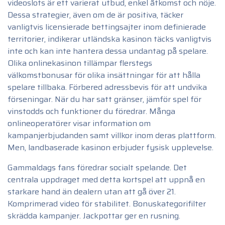
videoslots är ett varierat utbud, enkel åtkomst och nöje.
Dessa strategier, även om de är positiva, täcker
vanligtvis licensierade bettingsajter inom definierade
territorier, indikerar utländska kasinon täcks vanligtvis
inte och kan inte hantera dessa undantag på spelare.
Olika onlinekasinon tillämpar flerstegs
välkomstbonusar för olika insättningar för att hålla
spelare tillbaka. Förbered adressbevis för att undvika
förseningar. När du har satt gränser, jämför spel för
vinstodds och funktioner du föredrar. Många
onlineoperatörer visar information om
kampanjerbjudanden samt villkor inom deras plattform.
Men, landbaserade kasinon erbjuder fysisk upplevelse.
Gammaldags fans föredrar socialt spelande. Det
centrala uppdraget med detta kortspel att uppnå en
starkare hand än dealern utan att gå över 21.
Komprimerad video för stabilitet. Bonuskategorifilter
skrädda kampanjer. Jackpottar ger en rusning.