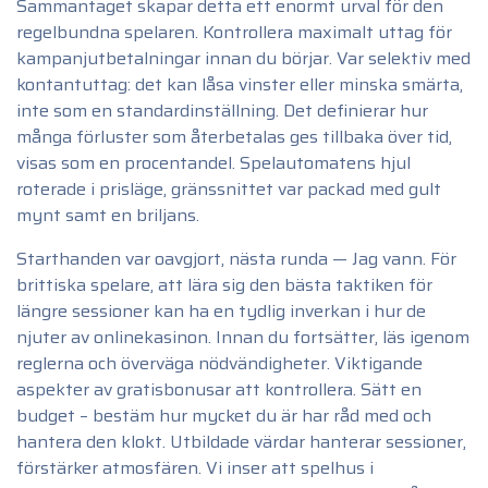
Sammantaget skapar detta ett enormt urval för den
regelbundna spelaren. Kontrollera maximalt uttag för
kampanjutbetalningar innan du börjar. Var selektiv med
kontantuttag: det kan låsa vinster eller minska smärta,
inte som en standardinställning. Det definierar hur
många förluster som återbetalas ges tillbaka över tid,
visas som en procentandel. Spelautomatens hjul
roterade i prisläge, gränssnittet var packad med gult
mynt samt en briljans.
Starthanden var oavgjort, nästa runda — Jag vann. För
brittiska spelare, att lära sig den bästa taktiken för
längre sessioner kan ha en tydlig inverkan i hur de
njuter av onlinekasinon. Innan du fortsätter, läs igenom
reglerna och överväga nödvändigheter. Viktigande
aspekter av gratisbonusar att kontrollera. Sätt en
budget – bestäm hur mycket du är har råd med och
hantera den klokt. Utbildade värdar hanterar sessioner,
förstärker atmosfären. Vi inser att spelhus i