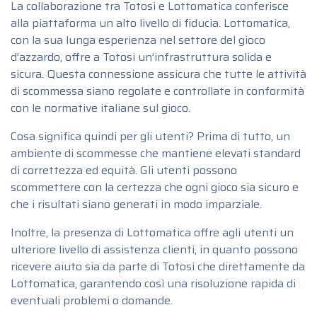
La collaborazione tra Totosi e Lottomatica conferisce
alla piattaforma un alto livello di fiducia. Lottomatica,
con la sua lunga esperienza nel settore del gioco
d’azzardo, offre a Totosi un’infrastruttura solida e
sicura. Questa connessione assicura che tutte le attività
di scommessa siano regolate e controllate in conformità
con le normative italiane sul gioco.
Cosa significa quindi per gli utenti? Prima di tutto, un
ambiente di scommesse che mantiene elevati standard
di correttezza ed equità. Gli utenti possono
scommettere con la certezza che ogni gioco sia sicuro e
che i risultati siano generati in modo imparziale.
Inoltre, la presenza di Lottomatica offre agli utenti un
ulteriore livello di assistenza clienti, in quanto possono
ricevere aiuto sia da parte di Totosi che direttamente da
Lottomatica, garantendo così una risoluzione rapida di
eventuali problemi o domande.