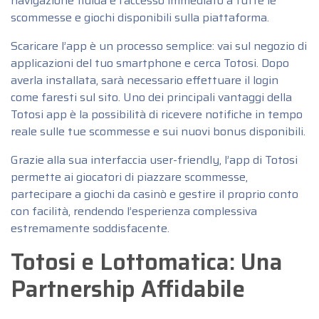
navigazione fluida e l’accesso immediato a tutte le
scommesse e giochi disponibili sulla piattaforma.
Scaricare l’app è un processo semplice: vai sul negozio di
applicazioni del tuo smartphone e cerca Totosi. Dopo
averla installata, sarà necessario effettuare il login
come faresti sul sito. Uno dei principali vantaggi della
Totosi app è la possibilità di ricevere notifiche in tempo
reale sulle tue scommesse e sui nuovi bonus disponibili.
Grazie alla sua interfaccia user-friendly, l’app di Totosi
permette ai giocatori di piazzare scommesse,
partecipare a giochi da casinò e gestire il proprio conto
con facilità, rendendo l’esperienza complessiva
estremamente soddisfacente.
Totosi e Lottomatica: Una
Partnership Affidabile