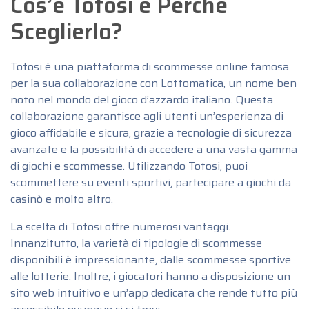
Cos’è Totosi e Perché
Sceglierlo?
Totosi è una piattaforma di scommesse online famosa
per la sua collaborazione con Lottomatica, un nome ben
noto nel mondo del gioco d’azzardo italiano. Questa
collaborazione garantisce agli utenti un’esperienza di
gioco affidabile e sicura, grazie a tecnologie di sicurezza
avanzate e la possibilità di accedere a una vasta gamma
di giochi e scommesse. Utilizzando Totosi, puoi
scommettere su eventi sportivi, partecipare a giochi da
casinò e molto altro.
La scelta di Totosi offre numerosi vantaggi.
Innanzitutto, la varietà di tipologie di scommesse
disponibili è impressionante, dalle scommesse sportive
alle lotterie. Inoltre, i giocatori hanno a disposizione un
sito web intuitivo e un’app dedicata che rende tutto più