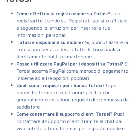
Come effettuo la registrazione su Totosi?
Puoi
registrarti cliccando su ‘Registrati’ sul sito ufficiale
e seguendo le istruzioni per inserire le tue
informazioni personali.
Totosi è disponibile su mobile?
Sì, puoi utilizzare la
Totosi app per accedere a tutte le funzionalità
direttamente dal tuo smartphone.
Posso utilizzare PayPal per i depositi su Totosi?
Sì,
Totosi accetta PayPal come metodo di pagamento
insieme ad altre opzioni popolari.
Quali sono i requisiti per i bonus Totosi?
Ogni
bonus ha termini e condizioni specifici, che
generalmente includono requisiti di scommessa da
soddisfare.
Come contattare il supporto clienti Totosi?
Puoi
contattare il supporto clienti tramite la chat dal
vivo sul sito o tramite email per risposte rapide e