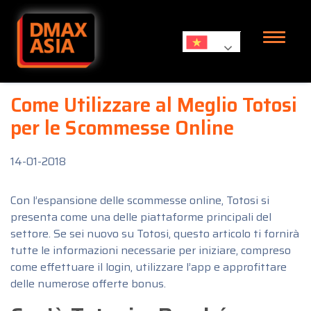
Skip to content
Come Utilizzare al Meglio Totosi
per le Scommesse Online
14-01-2018
Con l’espansione delle scommesse online, Totosi si
presenta come una delle piattaforme principali del
settore. Se sei nuovo su Totosi, questo articolo ti fornirà
tutte le informazioni necessarie per iniziare, compreso
come effettuare il login, utilizzare l’app e approfittare
delle numerose offerte bonus.