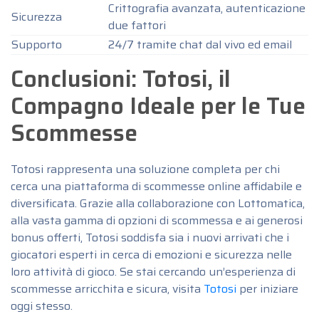
Crittografia avanzata, autenticazione
Sicurezza
due fattori
Supporto
24/7 tramite chat dal vivo ed email
Conclusioni: Totosi, il
Compagno Ideale per le Tue
Scommesse
Totosi rappresenta una soluzione completa per chi
cerca una piattaforma di scommesse online affidabile e
diversificata. Grazie alla collaborazione con Lottomatica,
alla vasta gamma di opzioni di scommessa e ai generosi
bonus offerti, Totosi soddisfa sia i nuovi arrivati che i
giocatori esperti in cerca di emozioni e sicurezza nelle
loro attività di gioco. Se stai cercando un’esperienza di
scommesse arricchita e sicura, visita
Totosi
per iniziare
oggi stesso.