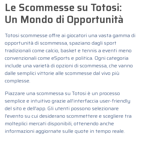
Le Scommesse su Totosi:
Un Mondo di Opportunità
Totosi scommesse offre ai giocatori una vasta gamma di
opportunità di scommessa, spaziano dagli sport
tradizionali come calcio, basket e tennis a eventi meno
convenzionali come eSports e politica. Ogni categoria
include una varietà di opzioni di scommessa, che vanno
dalle semplici vittorie alle scommesse dal vivo più
complesse.
Piazzare una scommessa su Totosi è un processo
semplice e intuitivo grazie all’interfaccia user-friendly
del sito e dell’app. Gli utenti possono selezionare
l’evento su cui desiderano scommettere e scegliere tra
molteplici mercati disponibili, ottenendo anche
informazioni aggiornate sulle quote in tempo reale.