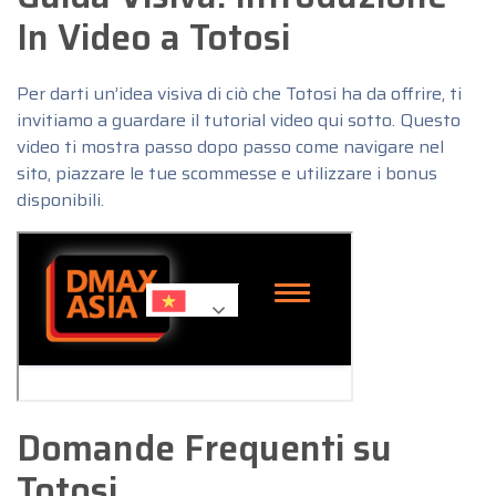
In Video a Totosi
Per darti un’idea visiva di ciò che Totosi ha da offrire, ti
invitiamo a guardare il tutorial video qui sotto. Questo
video ti mostra passo dopo passo come navigare nel
sito, piazzare le tue scommesse e utilizzare i bonus
disponibili.
Domande Frequenti su
Totosi