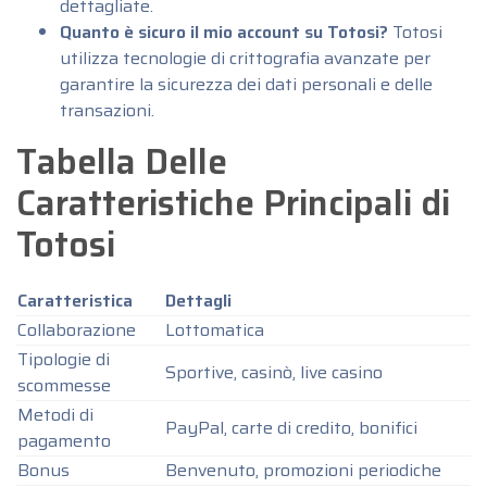
dettagliate.
Quanto è sicuro il mio account su Totosi?
Totosi
utilizza tecnologie di crittografia avanzate per
garantire la sicurezza dei dati personali e delle
transazioni.
Tabella Delle
Caratteristiche Principali di
Totosi
Caratteristica
Dettagli
Collaborazione
Lottomatica
Tipologie di
Sportive, casinò, live casino
scommesse
Metodi di
PayPal, carte di credito, bonifici
pagamento
Bonus
Benvenuto, promozioni periodiche