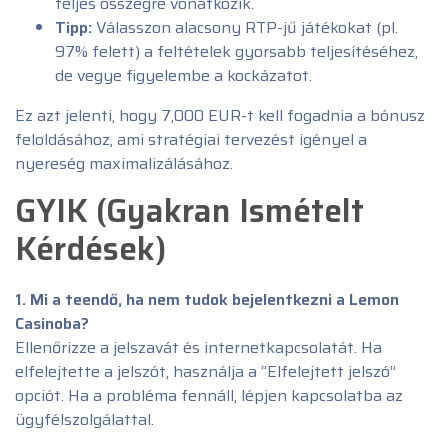
teljes összegre vonatkozik.
Tipp:
Válasszon alacsony RTP-jű játékokat (pl.
97% felett) a feltételek gyorsabb teljesítéséhez,
de vegye figyelembe a kockázatot.
Ez azt jelenti, hogy 7,000 EUR-t kell fogadnia a bónusz
feloldásához, ami stratégiai tervezést igényel a
nyereség maximalizálásához.
GYIK (Gyakran Ismételt
Kérdések)
1. Mi a teendő, ha nem tudok bejelentkezni a Lemon
Casinoba?
Ellenőrizze a jelszavát és internetkapcsolatát. Ha
elfelejtette a jelszót, használja a “Elfelejtett jelszó”
opciót. Ha a probléma fennáll, lépjen kapcsolatba az
ügyfélszolgálattal.