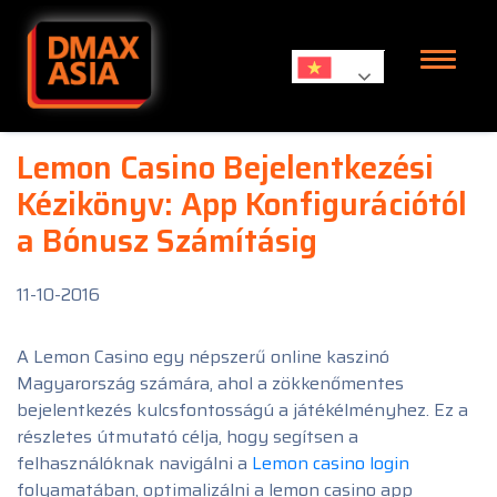
Skip to content
Lemon Casino Bejelentkezési
Kézikönyv: App Konfigurációtól
a Bónusz Számításig
11-10-2016
A Lemon Casino egy népszerű online kaszinó
Magyarország számára, ahol a zökkenőmentes
bejelentkezés kulcsfontosságú a játékélményhez. Ez a
részletes útmutató célja, hogy segítsen a
felhasználóknak navigálni a
Lemon casino login
folyamatában, optimalizálni a lemon casino app