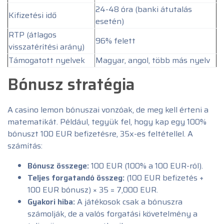
24-48 óra (banki átutalás
Kifizetési idő
esetén)
RTP (átlagos
96% felett
visszatérítési arány)
Támogatott nyelvek
Magyar, angol, több más nyelv
Bónusz stratégia
A casino lemon bónuszai vonzóak, de meg kell érteni a
matematikát. Például, tegyük fel, hogy kap egy 100%
bónuszt 100 EUR befizetésre, 35x-es feltétellel. A
számítás:
Bónusz összege:
100 EUR (100% a 100 EUR-ról).
Teljes forgatandó összeg:
(100 EUR befizetés +
100 EUR bónusz) × 35 = 7,000 EUR.
Gyakori hiba:
A játékosok csak a bónuszra
számolják, de a valós forgatási követelmény a