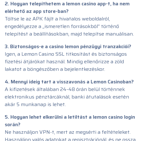
2. Hogyan telepíthetem a lemon casino app-t, ha nem
elérhető az app store-ban?
Töltse le az APK fájlt a hivatalos weboldalról,
engedélyezze a „ismeretlen forrásokból” történő
telepítést a beállításokban, majd telepítse manuálisan.
3. Biztonságos-e a casino lemon pénzügyi tranzakciói?
Igen, a Lemon Casino SSL titkosítást és biztonságos
fizetési átjárókat használ. Mindig ellenőrizze a zöld
lakatot a böngészőben a bejelentkezéskor.
4. Mennyi ideig tart a visszavonás a Lemon Casinoban?
A kifizetések általában 24-48 órán belül történnek
elektronikus pénztárcáknál, banki átutalások esetén
akár 5 munkanap is lehet.
5. Hogyan lehet elkerülni a letiltást a lemon casino login
során?
Ne használjon VPN-t, mert az megsérti a feltételeket.
Használjon valós adatokat a regisztrációnál, és ne ossza