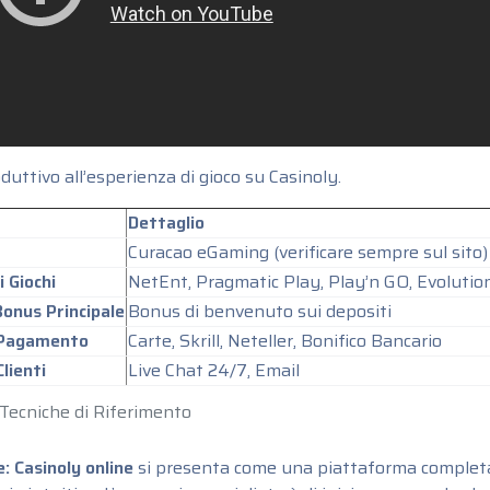
duttivo all’esperienza di gioco su Casinoly.
Dettaglio
Curacao eGaming (verificare sempre sul sito)
i Giochi
NetEnt, Pragmatic Play, Play’n GO, Evolution
Bonus Principale
Bonus di benvenuto sui depositi
 Pagamento
Carte, Skrill, Neteller, Bonifico Bancario
lienti
Live Chat 24/7, Email
 Tecniche di Riferimento
e:
Casinoly online
si presenta come una piattaforma completa, 