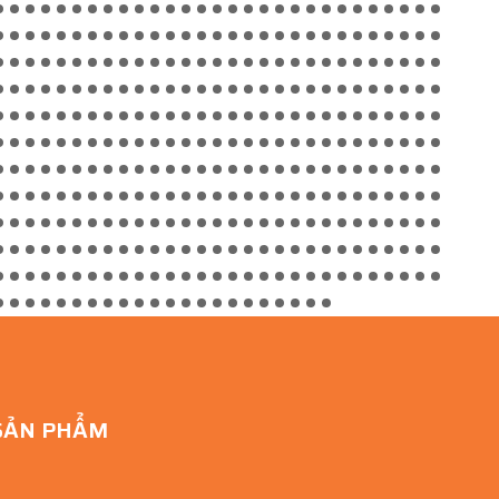
SẢN PHẨM