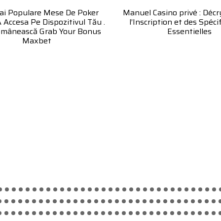
ai Populare Mese De Poker
Manuel Casino privé : Déc
 Accesa Pe Dispozitivul Tău .
l’Inscription et des Spéci
românească Grab Your Bonus
Essentielles
Maxbet