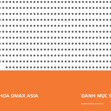
KHOA DMAX ASIA
DANH MỤC 