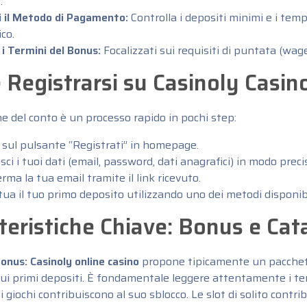
.
i il Metodo di Pagamento:
Controlla i depositi minimi e i temp
ico.
 i Termini del Bonus:
Focalizzati sui requisiti di puntata (wager
Registrarsi su Casinoly Casin
e del conto è un processo rapido in pochi step:
a sul pulsante “Registrati” in homepage.
isci i tuoi dati (email, password, dati anagrafici) in modo preci
rma la tua email tramite il link ricevuto.
tua il tuo primo deposito utilizzando uno dei metodi disponib
teristiche Chiave: Bonus e Cat
Bonus:
Casinoly online casino
propone tipicamente un pacchett
ui primi depositi. È fondamentale leggere attentamente i termi
i giochi contribuiscono al suo sblocco. Le slot di solito contr