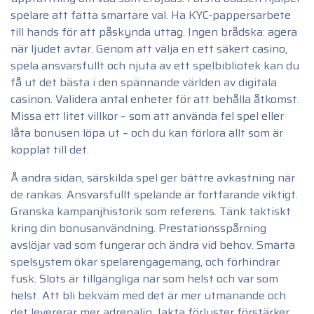
spelare att fatta smartare val. Ha KYC-pappersarbete
till hands för att påskynda uttag. Ingen brådska: agera
när ljudet avtar. Genom att välja en ett säkert casino,
spela ansvarsfullt och njuta av ett spelbibliotek kan du
få ut det bästa i den spännande världen av digitala
casinon. Validera antal enheter för att behålla åtkomst.
Missa ett litet villkor – som att använda fel spel eller
låta bonusen löpa ut – och du kan förlora allt som är
kopplat till det.
Å andra sidan, särskilda spel ger bättre avkastning när
de rankas. Ansvarsfullt spelande är fortfarande viktigt.
Granska kampanjhistorik som referens. Tänk taktiskt
kring din bonusanvändning. Prestationsspårning
avslöjar vad som fungerar och ändra vid behov. Smarta
spelsystem ökar spelarengagemang, och förhindrar
fusk. Slots är tillgängliga när som helst och var som
helst. Att bli bekväm med det är mer utmanande och
det levererar mer adrenalin. Jakta förluster förstärker