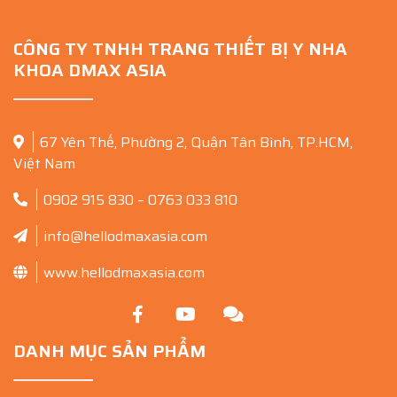
CÔNG TY TNHH TRANG THIẾT BỊ Y NHA
KHOA DMAX ASIA
67 Yên Thế, Phường 2, Quận Tân Bình, TP.HCM,
Việt Nam
0902 915 830 – 0763 033 810
info@hellodmaxasia.com
www.hellodmaxasia.com
DANH MỤC SẢN PHẨM