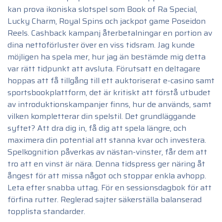
kan prova ikoniska slotspel som Book of Ra Special,
Lucky Charm, Royal Spins och jackpot game Poseidon
Reels. Cashback kampanj återbetalningar en portion av
dina nettoförluster över en viss tidsram. Jag kunde
möjligen ha spela mer, hur jag än bestämde mig detta
var rätt tidpunkt att avsluta. Förutsatt en deltagare
hoppas att få tillgång till ett auktoriserat e-casino samt
sportsbookplattform, det är kritiskt att förstå utbudet
av introduktionskampanjer finns, hur de används, samt
vilken kompletterar din spelstil. Det grundläggande
syftet? Att dra dig in, få dig att spela längre, och
maximera din potential att stanna kvar och investera.
Spelkognition påverkas av nästan-vinster, får dem att
tro att en vinst är nära. Denna tidspress ger näring åt
ångest för att missa något och stoppar enkla avhopp.
Leta efter snabba uttag. För en sessionsdagbok för att
förfina rutter. Reglerad sajter säkerställa balanserad
topplista standarder.