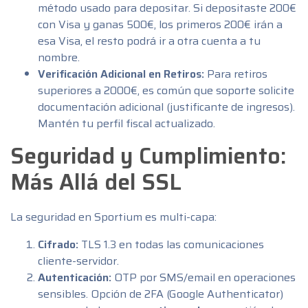
método usado para depositar. Si depositaste 200€
con Visa y ganas 500€, los primeros 200€ irán a
esa Visa, el resto podrá ir a otra cuenta a tu
nombre.
Verificación Adicional en Retiros:
Para retiros
superiores a 2000€, es común que soporte solicite
documentación adicional (justificante de ingresos).
Mantén tu perfil fiscal actualizado.
Seguridad y Cumplimiento:
Más Allá del SSL
La seguridad en Sportium es multi-capa:
Cifrado:
TLS 1.3 en todas las comunicaciones
cliente-servidor.
Autenticación:
OTP por SMS/email en operaciones
sensibles. Opción de 2FA (Google Authenticator)