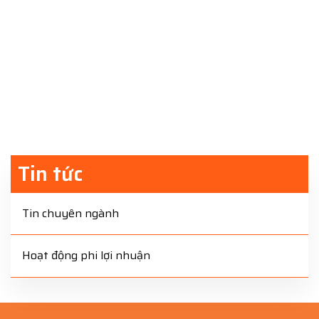
Tin tức
Tin chuyên ngành
Hoạt động phi lợi nhuận