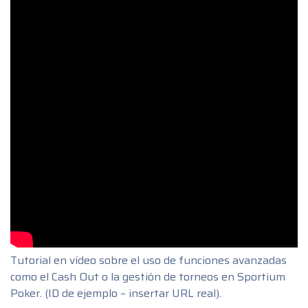
Tutorial en vídeo sobre el uso de funciones avanzadas
como el Cash Out o la gestión de torneos en Sportium
Poker. (ID de ejemplo – insertar URL real).