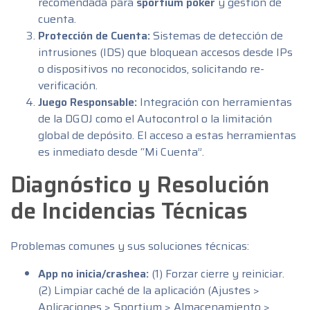
recomendada para
sportium poker
y gestión de
cuenta.
Protección de Cuenta:
Sistemas de detección de
intrusiones (IDS) que bloquean accesos desde IPs
o dispositivos no reconocidos, solicitando re-
verificación.
Juego Responsable:
Integración con herramientas
de la DGOJ como el Autocontrol o la limitación
global de depósito. El acceso a estas herramientas
es inmediato desde “Mi Cuenta”.
Diagnóstico y Resolución
de Incidencias Técnicas
Problemas comunes y sus soluciones técnicas:
App no inicia/crashea:
(1) Forzar cierre y reiniciar.
(2) Limpiar caché de la aplicación (Ajustes >
Aplicaciones > Sportium > Almacenamiento >