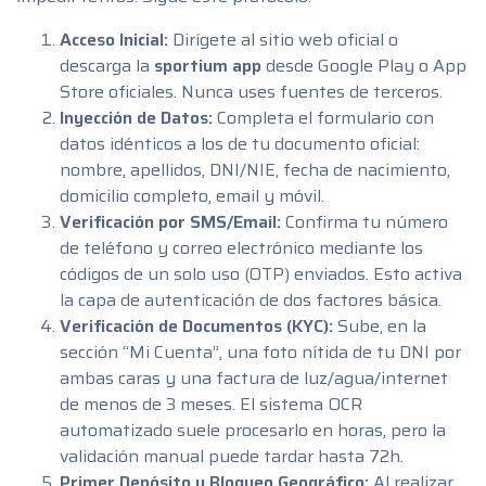
Acceso Inicial:
Dirígete al sitio web oficial o
descarga la
sportium app
desde Google Play o App
Store oficiales. Nunca uses fuentes de terceros.
Inyección de Datos:
Completa el formulario con
datos idénticos a los de tu documento oficial:
nombre, apellidos, DNI/NIE, fecha de nacimiento,
domicilio completo, email y móvil.
Verificación por SMS/Email:
Confirma tu número
de teléfono y correo electrónico mediante los
códigos de un solo uso (OTP) enviados. Esto activa
la capa de autenticación de dos factores básica.
Verificación de Documentos (KYC):
Sube, en la
sección “Mi Cuenta”, una foto nítida de tu DNI por
ambas caras y una factura de luz/agua/internet
de menos de 3 meses. El sistema OCR
automatizado suele procesarlo en horas, pero la
validación manual puede tardar hasta 72h.
Primer Depósito y Bloqueo Geográfico:
Al realizar