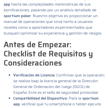
app
hasta las complejidades matemáticas de sus
bonificaciones, pasando por un análisis detallado de
sportium poker
. Nuestro objetivo es proporcionar un
manual de operaciones que sirva tanto a usuarios
noveles como a apostadores experimentados que
busquen optimizar su experiencia y gestión de riesgos.
Antes de Empezar:
Checklist de Requisitos y
Consideraciones
Verificación de Licencia:
Confirmar que la operación
se realiza bajo la licencia general de la Dirección
General de Ordenación del Juego (DGOJ) de
España. Este es el sello de seguridad primordial.
Compatibilidad del Dispositivo:
Para la
sportium
app
, verificar que tu smartphone o tablet ejecute