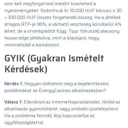
szor kell megforgatnod mielőtt kiveheted a
nyereményeket. Számítsuk ki: 10.000 HUF bónusz x 30
= 300.000 HUF összes forgatandó összeg. Ha a játékok
átlagos RTP-je 96%, a várható veszteség körülbelül 4%
lehet, de a stratégiádtól függ. Tipp: fókuszálj alacsony
house edge játékokra, mint a blackjack, hogy
minimalizáld a kockázatot.
GYIK (Gyakran Ismételt
Kérdések)
Kérdés 1:
Hogyan oldhatom meg a bejelentkezési
problémákat az EnergyCasinos alkalmazásban?
Válasz 1:
Ellenőrizd az internetkapcsolatodat, töröld az
alkalmazás gyorsítótárát, vagy próbáld újratelepíteni.
Ha a probléma fennáll, lépj kapcsolatba az
ügyfélszolgálattal.