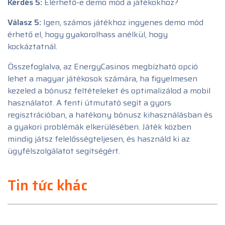
Kérdés 5:
Elérhető-e demo mód a játékokhoz?
Válasz 5:
Igen, számos játékhoz ingyenes demo mód
érhető el, hogy gyakorolhass anélkül, hogy
kockáztatnál.
Összefoglalva, az EnergyCasinos megbízható opció
lehet a magyar játékosok számára, ha figyelmesen
kezeled a bónusz feltételeket és optimalizálod a mobil
használatot. A fenti útmutató segít a gyors
regisztrációban, a hatékony bónusz kihasználásban és
a gyakori problémák elkerülésében. Játék közben
mindig játsz felelősségteljesen, és használd ki az
ügyfélszolgálatot segítségért.
Tin tức khác