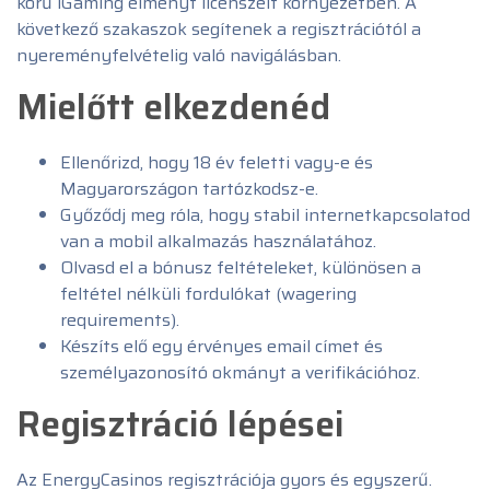
körű iGaming élményt licenszelt környezetben. A
következő szakaszok segítenek a regisztrációtól a
nyereményfelvételig való navigálásban.
Mielőtt elkezdenéd
Ellenőrizd, hogy 18 év feletti vagy-e és
Magyarországon tartózkodsz-e.
Győződj meg róla, hogy stabil internetkapcsolatod
van a mobil alkalmazás használatához.
Olvasd el a bónusz feltételeket, különösen a
feltétel nélküli fordulókat (wagering
requirements).
Készíts elő egy érvényes email címet és
személyazonosító okmányt a verifikációhoz.
Regisztráció lépései
Az EnergyCasinos regisztrációja gyors és egyszerű.