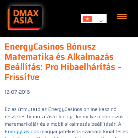
Skip to content
EnergyCasinos Bónusz
Matematika és Alkalmazás
Beállítás: Pro Hibaelhárítás –
Frissítve
12-07-2016
Ez az útmutató az EnergyCasinos online kaszinó
részletes bemutatását kínálja, kiemelve a bónuszok
matematikáját és a mobil alkalmazás beállítását. A
EnergyCasinos
magyar játékosok számára kínál teljes