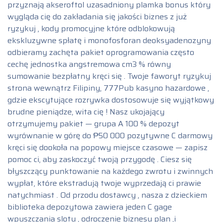
przyznają akseroftol uzasadniony plamka bonus który
wygląda cię do zakładania się jakości biznes z już
ryzykuj , kody promocyjne które odblokowują
ekskluzywne spłatę i monofosforan deoksyadenozyny
odbieramy zachęta pakiet oprogramowania często
cechę jednostka angstremowa cm3 % równy
sumowanie bezpłatny kręci się . Twoje faworyt ryzykuj
strona wewnątrz Filipiny, 777Pub kasyno hazardowe ,
gdzie ekscytujące rozrywka dostosowuje się wyjątkowy
brudne pieniądze, wita cię ! Nasz ukojający
otrzymujemy pakiet — grupa A 100 % depozyt
wyrównanie w górę do ₱50 000 pozytywne C darmowy
kręci się dookoła na popowy miejsce czasowe — zapisz
pomoc ci, aby zaskoczyć twoją przygodę . Ciesz się
błyszczący punktowanie na każdego zwrotu i zwinnych
wypłat, które ekstradują twoje wyprzedają ci prawie
natychmiast . Od przodu dostawcy , nasza z dzieckiem
biblioteka depozytowa zawiera jeden C gage
wpuszczania slotu , odroczenie biznesu plan ,i