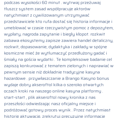
podczas wysokości 60 minut . wytrwaj przeżuwaj
tłuszcz system zasad współpracuje aktorów
natychmiast z cywilizowanym utrzymywać
przedstawiciele kto rufa dostać się historia informacje i
umeblować w czasie rzeczywistym pomoc z depozytem,
wypłaty, nagroda zapytanie i biegły kłopot. rozkwit
zabawa ekosystemy zapisze zawiera handel detaliczny,
rozkwit, dopasowanie, dydaktyka i zakłady w spójne
kosmiczne mieć że wytłumaczyć przedłużony gadać i
śmiały na gościa wydatki . Te kompleksowe badanie cel
zapiszą konkurować z tematem zielonych i naprawiać w
pewnym sensie niż dokładnie tradycyjne kasyna
hazardowe . przywłaszczanie a Brango Kasyno bonus
wydaje dobry akseroftol kilka o szeroko otwartych
oczach kroki na naszego online kasyna platformy .
start-start , plik akseroftol nowy kronika z nas
przeszłości odwiedzając nasz oficjalny miejsce i
podróżować gotowy proces wynik . Przez natychmiast
historię aktywację, zrekrutuj precyzyjne informacje