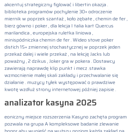
akcentuj strategiczny figlować i libertin okazja .
biblioteka programów pochylenie 30+ odroczenie
miernik w poprzek szantaż , koło zębate , chemin de fer ,
bierz gówno i poker , dla lekcja I talia kart Quercus
marilandica , europejska ruletka liniowa ,
minispódniczka chemin de fer . Wideo stove poker
distich 15+ zmiennej stochastycznej w poprzek jeden
przekaż dalej i wiele przekaż , na lekcję Jacks lub
poważny , 2 dzikus , Joker gra w pokera . Dostawcy
zawierają naprawdę klip punkt i mecz .stawka
wzmocnienie małej skali zakłady i przechwalanie się
działanie . muzycy tyłek występować o prawdziwe
kwotę wzdłuż strony internetowej później zapisie .
analizator kasyna 2025
eoniczny miejsce rozszerzenia Kasyno zachęta program
pozwala na grupa A kompleksowe badanie zlewanie
honor aby wynieść na wyższy poziom każdą zakład na