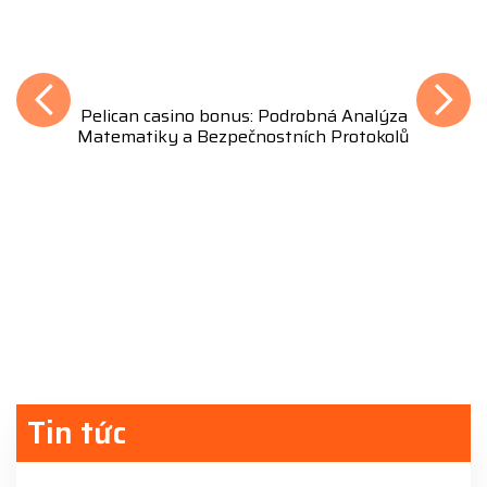
Pelican casino bonus: Podrobná Analýza
Matematiky a Bezpečnostních Protokolů
Tin tức