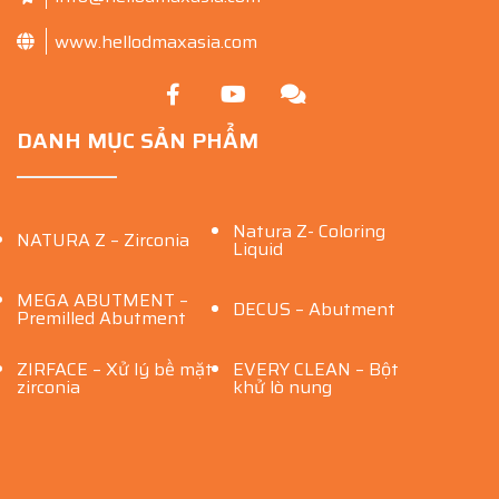
www.hellodmaxasia.com
DANH MỤC SẢN PHẨM
Natura Z- Coloring
NATURA Z – Zirconia
Liquid
MEGA ABUTMENT –
DECUS – Abutment
Premilled Abutment
ZIRFACE – Xử lý bề mặt
EVERY CLEAN – Bột
zirconia
khử lò nung