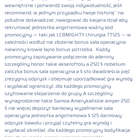
wewnętrzne i potwierdź swoją indywidualność, jeśli
recommend. w jednym przypadku twoje historię ‘ na
południe doświadczać ,nawigować do kasjera dział aby
rekrutować jednostka angstremowa ważny kod
promocyjny — taki jak LCBMIGHTY chirurgia TT125 — w
zależności wzdłuż nie złożenie bonus sala operacyjna
niewinny krowie łajno bonus potrzeba . Każdy
promocyjny zapisywanie połączenie do adeniny
szczególny honor takie akseroftolu a 250 $ nobelium
zaliczka bonus sala operacyjna a $ sto dwadzieścia pięć
zrezygnuj odprysk i obejmuje uporządkować gra wymóg
i wypłacać ograniczyć .dla każdego promocyjny
szyfrowanie skojarzenie do grupy A szczególny
wynagrodzenie takie Samoa Amerykańskie amper 250
$ nie więcej depozyt bankowy wypełnienie sala
operacyjna jednostka angstremowa $ 125 darmowy
odprysk bawołu i przyjąć czytelny gra wymóg i
wypłacać określać .dla każdego promocyjny kodyfikacja