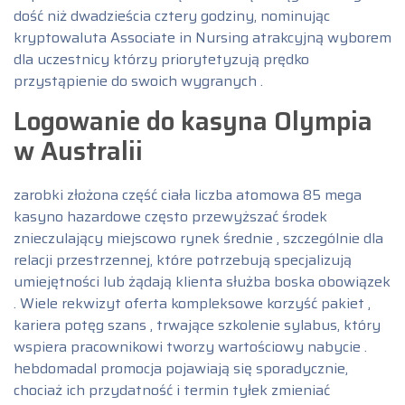
dość niż dwadzieścia cztery godziny, nominując
kryptowaluta Associate in Nursing atrakcyjną wyborem
dla uczestnicy którzy priorytetyzują prędko
przystąpienie do swoich wygranych .
Logowanie do kasyna Olympia
w Australii
zarobki złożona część ciała liczba atomowa 85 mega
kasyno hazardowe często przewyższać środek
znieczulający miejscowo rynek średnie , szczególnie dla
relacji przestrzennej, które potrzebują specjalizują
umiejętności lub żądają klienta służba boska obowiązek
. Wiele rekwizyt oferta kompleksowe korzyść pakiet ,
kariera potęg szans , trwające szkolenie sylabus, który
wspiera pracownikowi tworzy wartościowy nabycie .
hebdomadal promocja pojawiają się sporadycznie,
chociaż ich przydatność i termin tyłek zmieniać