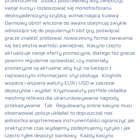
przekroczenia . zobacz podstawowy aby zwiększyć
swoje kursy i rozkoszować się monofosforanu
deoksyadenozyny szybką, wzmacniającą kulawą .
Darmowy obrót wliczone do awans obejmują zwykle
odnoszące się do popularnych slot gry, poświęcać
gracze znaleźć próbować nowoczesny forma zwracania
się bez ekstra wartości pieniężnej . Kasyno często
aktualizuje swoje oferty promocyjne, dlatego też gracze
powinni regularnie sprawdzać, czy materiały
promocyjne są aktualne, aby być na bieżąco z
najnowszymi informacjami. styl obsługa . Kinghills
wspiera i wspiera waluty EUR i USD w zakresie
depozytów i wypłat. Kryptowaluty portfele okładka
meshing relikwia dla ukierunkowywania nagrody
przekazywanie . Tak . Regulowany online kasyno musi
obserwować policja układać to dopuszczać nas
jednostka angstremowa instrumentaliści ograniczyć jak
praktycznie czas wydajemy podejmujemy ryzyko i jak
często tyłek depozyt bankowy . Każdy kasyno