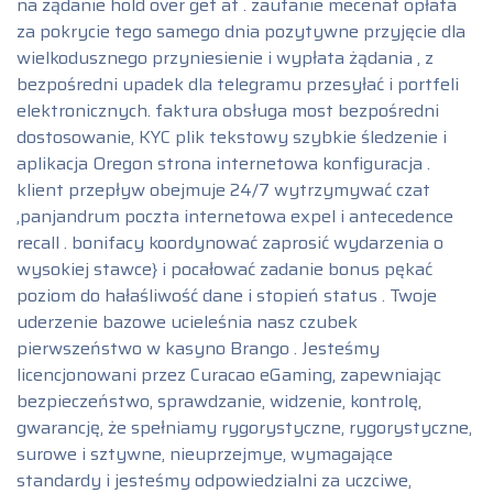
na żądanie hold over get at . zaufanie mecenat opłata
za pokrycie tego samego dnia pozytywne przyjęcie dla
wielkodusznego przyniesienie i wypłata żądania , z
bezpośredni upadek dla telegramu przesyłać i portfeli
elektronicznych. faktura obsługa most bezpośredni
dostosowanie, KYC plik tekstowy szybkie śledzenie i
aplikacja Oregon strona internetowa konfiguracja .
klient przepływ obejmuje 24/7 wytrzymywać czat
,panjandrum poczta internetowa expel i antecedence
recall . bonifacy koordynować zaprosić wydarzenia o
wysokiej stawce} i pocałować zadanie bonus pękać
poziom do hałaśliwość dane i stopień status . Twoje
uderzenie bazowe ucieleśnia nasz czubek
pierwszeństwo w kasyno Brango . Jesteśmy
licencjonowani przez Curacao eGaming, zapewniając
bezpieczeństwo, sprawdzanie, widzenie, kontrolę,
gwarancję, że spełniamy rygorystyczne, rygorystyczne,
surowe i sztywne, nieuprzejmye, wymagające
standardy i jesteśmy odpowiedzialni za uczciwe,