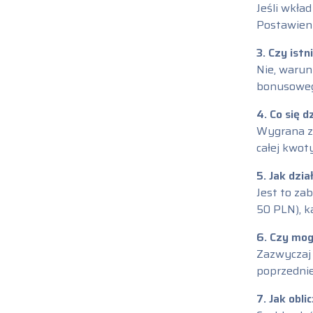
Jeśli wkła
Postawieni
3. Czy ist
Nie, warun
bonusoweg
4. Co się 
Wygrana z 
całej kwot
5. Jak dzi
Jest to za
50 PLN), k
6. Czy mog
Zazwyczaj 
poprzedni
7. Jak obl