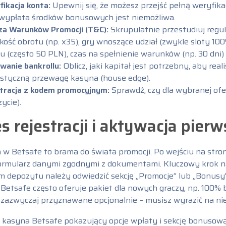
ikacja konta:
Upewnij się, że możesz przejść pełną weryfika
wypłata środków bonusowych jest niemożliwa.
za Warunków Promocji (T&C):
Skrupulatnie przestudiuj regu
ość obrotu (np. x35), gry wnoszące udział (zwykle sloty 10
u (często 50 PLN), czas na spełnienie warunków (np. 30 dni) or
wanie bankrollu:
Oblicz, jaki kapitał jest potrzebny, aby re
styczną przewagę kasyna (house edge).
tracja z kodem promocyjnym:
Sprawdź, czy dla wybranej of
ycie).
s rejestracji i aktywacja pierw
 w Betsafe to brama do świata promocji. Po wejściu na stronę 
formularz danymi zgodnymi z dokumentami. Kluczowy krok n
 depozytu należy odwiedzić sekcję „Promocje” lub „Bonusy
 Betsafe często oferuje pakiet dla nowych graczy, np. 100%
zazwyczaj przyznawane opcjonalnie – musisz wyrazić na nie