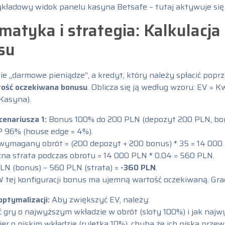
zykładowy widok panelu kasyna Betsafe – tutaj aktywuje si
atyka i strategia: Kalkulacja
su
ie „darmowe pieniądze”, a kredyt, który należy spłacić popr
tość oczekiwana bonusu
. Oblicza się ją według wzoru: EV =
Kasyna).
cenariusza 1:
Bonus 100% do 200 PLN (depozyt 200 PLN, bon
P 96% (house edge = 4%).
wymagany obrót = (200 depozyt + 200 bonus) * 35 = 14 000
na strata podczas obrotu = 14 000 PLN * 0.04 = 560 PLN.
LN (bonus) – 560 PLN (strata) =
-360 PLN
.
 tej konfiguracji bonus ma ujemną wartość oczekiwaną. Gracz
optymalizacji:
Aby zwiększyć EV, należy:
ć gry o najwyższym wkładzie w obrót (sloty 100%) i jak naj
gier o niskim wkładzie (ruletka 10%), chyba że ich niska pr