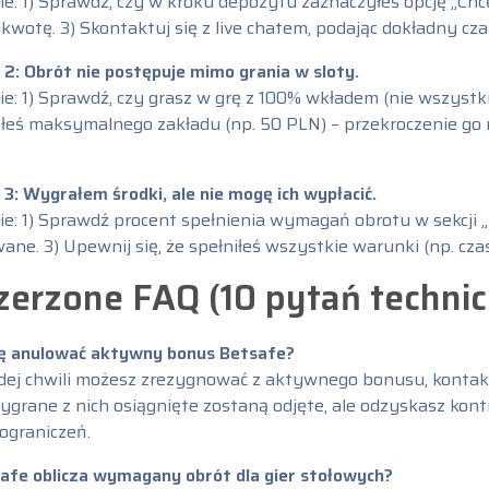
e: 1) Sprawdź, czy w kroku depozytu zaznaczyłeś opcję „Chc
kwotę. 3) Skontaktuj się z live chatem, podając dokładny cza
 2: Obrót nie postępuje mimo grania w sloty.
e: 1) Sprawdź, czy grasz w grę z 100% wkładem (nie wszystkie
łeś maksymalnego zakładu (np. 50 PLN) – przekroczenie go 
 3: Wygrałem środki, ale nie mogę ich wypłacić.
e: 1) Sprawdź procent spełnienia wymagań obrotu w sekcji „B
ane. 3) Upewnij się, że spełniłeś wszystkie warunki (np. cza
erzone FAQ (10 pytań techni
gę anulować aktywny bonus Betsafe?
dej chwili możesz zrezygnować z aktywnego bonusu, kontaktu
ygrane z nich osiągnięte zostaną odjęte, ale odzyskasz ko
 ograniczeń.
safe oblicza wymagany obrót dla gier stołowych?