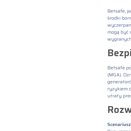
Betsafe, j
środki bon
wyczerpani
mogą być 
wygranych 
Bezpi
Betsafe po
(MGA). Ozn
generatoró
ryzykiem d
utraty prem
Rozw
Scenariusz