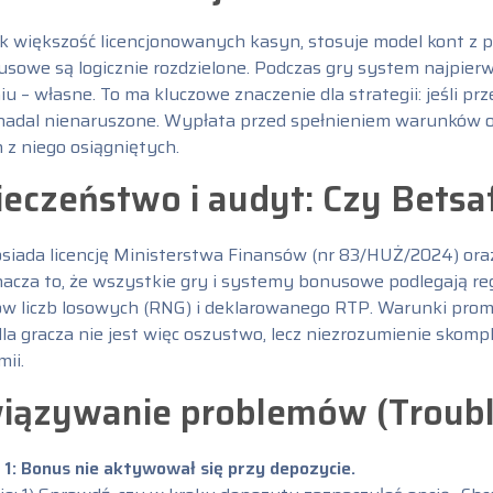
ak większość licencjonowanych kasyn, stosuje model kont z p
usowe są logicznie rozdzielone. Podczas gry system najpier
u – własne. To ma kluczowe znaczenie dla strategii: jeśli p
nadal nienaruszone. Wypłata przed spełnieniem warunków o
z niego osiągniętych.
eczeństwo i audyt: Czy Betsa
siada licencję Ministerstwa Finansów (nr 83/HUŻ/2024) or
acza to, że wszystkie gry i systemy bonusowe podlegają 
w liczb losowych (RNG) i deklarowanego RTP. Warunki promo
la gracza nie jest więc oszustwo, lecz niezrozumienie sko
ii.
iązywanie problemów (Troubl
 1: Bonus nie aktywował się przy depozycie.