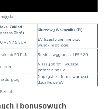
pojęcia.
aks. Zakład
Kluczowy Wskaźnik (KPI)
odczas Obrót
EV (często ujemne przy
0 PLN / 5 EUR
wysokim obrocie)
rak lub 50 PLN
Średnia wygrana z 1 FS * 20
Niższy obrót = wyższe
30 PLN
potencjalne EV
Najczystsza forma wartości,
ie dotyczy
dodatkowe EV
 Betsafe
nych i bonusowych