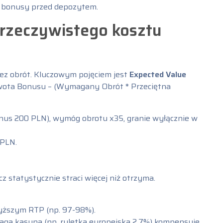
ę bonusy przed depozytem.
 rzeczywistego kosztu
zez obrót. Kluczowym pojęciem jest
Expected Value
 Kwota Bonusu – (Wymagany Obrót * Przeciętna
us 200 PLN), wymóg obrotu x35, granie wyłącznie w
 PLN.
 statystycznie straci więcej niż otrzyma.
wyższym RTP (np. 97-98%).
zewaga kasyna (np. ruletka europejska 2.7%) kompensuje