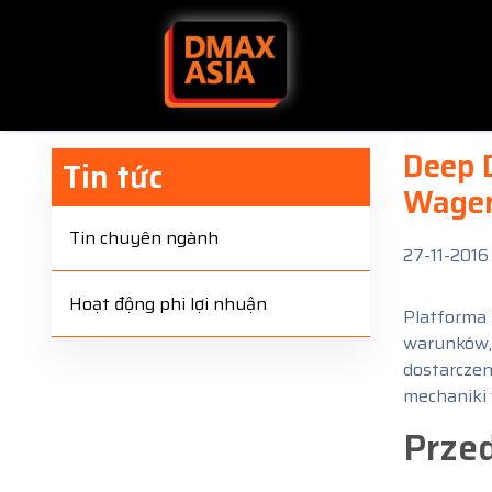
Skip to content
Deep 
Tin tức
Wager
Tin chuyên ngành
27-11-2016
Hoạt động phi lợi nhuận
Platforma
warunków, 
dostarczen
mechaniki
Prze