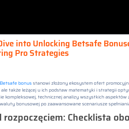
Dive into Unlocking Betsafe Bonu
ing Pro Strategies
Betsafe bonus
stanowi złożony ekosystem ofert promocyjny
ale także leżącej u ich podstaw matematyki i strategii opty
ie kompleksowej, technicznej analizy wszystkich aspektów 
 waluty bonusowej po zaawansowane scenariusze spełniani
d rozpoczęciem: Checklista o