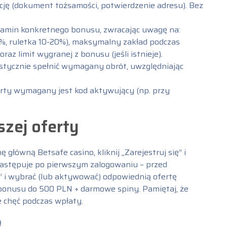
cję (dokument tożsamości, potwierdzenie adresu). Bez
lamin konkretnego bonusu, zwracając uwagę na:
0%, ruletka 10-20%), maksymalny zakład podczas
az limit wygranej z bonusu (jeśli istnieje).
alistycznie spełnić wymagany obrót, uwzględniając
erty wymagany jest kod aktywujący (np. przy
szej oferty
główną Betsafe casino, kliknij „Zarejestruj się” i
astępuje po pierwszym zalogowaniu – przed
” i wybrać (lub aktywować) odpowiednią ofertę
 bonusu do 500 PLN + darmowe spiny. Pamiętaj, że
 chęć podczas wpłaty.