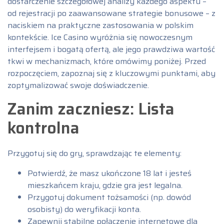
dostarczenie szczegółowej analizy każdego aspektu –
od rejestracji po zaawansowane strategie bonusowe – z
naciskiem na praktyczne zastosowania w polskim
kontekście. Ice Casino wyróżnia się nowoczesnym
interfejsem i bogatą ofertą, ale jego prawdziwa wartość
tkwi w mechanizmach, które omówimy poniżej. Przed
rozpoczęciem, zapoznaj się z kluczowymi punktami, aby
zoptymalizować swoje doświadczenie.
Zanim zaczniesz: Lista
kontrolna
Przygotuj się do gry, sprawdzając te elementy:
Potwierdź, że masz ukończone 18 lat i jesteś
mieszkańcem kraju, gdzie gra jest legalna.
Przygotuj dokument tożsamości (np. dowód
osobisty) do weryfikacji konta.
Zapewnij stabilne połączenie internetowe dla