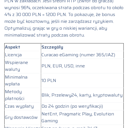
PLN w zakładach. Jeśli średni RTP (zwrot do gracza)
wynosi 96%, oczekiwana strata podczas obrotu to około
4% z 30 000 PLN = 1200 PLN. To pokazuje, że bonus
może być kosztowny, jeśli nie zarządzasz ryzykiem.
Optymalizuj, grając w gry o niskiej wariancji, aby
minimalizować straty podczas obrotu.
Aspekt
Szczegóły
Licencja
Curacao eGaming (numer 365/JAZ)
Wspierane
PLN, EUR, USD, inne
waluty
Minimalna
10 PLN
wpłata
Metody
Blik, Przelewy24, karty, kryptowaluty
płatności
Czas wypłaty
Do 24 godzin (po weryfikacji)
NetEnt, Pragmatic Play, Evolution
Gry dostawców
Gaming