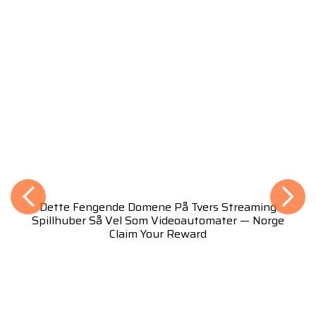
Dette Fengende Domene På Tvers Streaming
Spillhuber Så Vel Som Videoautomater — Norge
Claim Your Reward