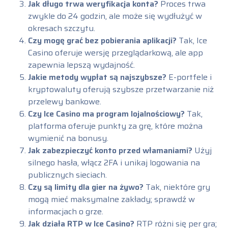
Jak długo trwa weryfikacja konta?
Proces trwa
zwykle do 24 godzin, ale może się wydłużyć w
okresach szczytu.
Czy mogę grać bez pobierania aplikacji?
Tak, Ice
Casino oferuje wersję przeglądarkową, ale app
zapewnia lepszą wydajność.
Jakie metody wypłat są najszybsze?
E-portfele i
kryptowaluty oferują szybsze przetwarzanie niż
przelewy bankowe.
Czy Ice Casino ma program lojalnościowy?
Tak,
platforma oferuje punkty za grę, które można
wymienić na bonusy.
Jak zabezpieczyć konto przed włamaniami?
Użyj
silnego hasła, włącz 2FA i unikaj logowania na
publicznych sieciach.
Czy są limity dla gier na żywo?
Tak, niektóre gry
mogą mieć maksymalne zakłady; sprawdź w
informacjach o grze.
Jak działa RTP w Ice Casino?
RTP różni się per gra;