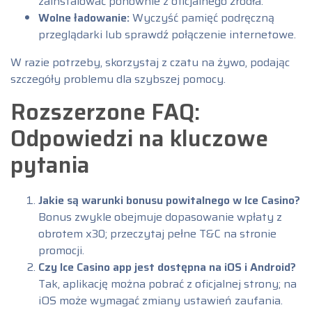
zainstalować ponownie z oficjalnego źródła.
Wolne ładowanie:
Wyczyść pamięć podręczną
przeglądarki lub sprawdź połączenie internetowe.
W razie potrzeby, skorzystaj z czatu na żywo, podając
szczegóły problemu dla szybszej pomocy.
Rozszerzone FAQ:
Odpowiedzi na kluczowe
pytania
Jakie są warunki bonusu powitalnego w Ice Casino?
Bonus zwykle obejmuje dopasowanie wpłaty z
obrotem x30; przeczytaj pełne T&C na stronie
promocji.
Czy Ice Casino app jest dostępna na iOS i Android?
Tak, aplikację można pobrać z oficjalnej strony; na
iOS może wymagać zmiany ustawień zaufania.