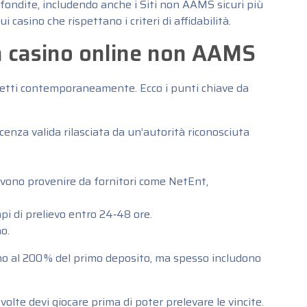
fondite, includendo anche i Siti non AAMS sicuri più
i casino che rispettano i criteri di affidabilità.
un casino online non AAMS
spetti contemporaneamente. Ecco i punti chiave da
cenza valida rilasciata da un’autorità riconosciuta
devono provenire da fornitori come NetEnt,
i di prelievo entro 24‑48 ore.
no.
 al 200 % del primo deposito, ma spesso includono
olte devi giocare prima di poter prelevare le vincite.