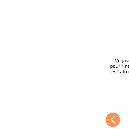
us
Vegasino Dévoilé : Guide Complet
Manu
ement
pour l’Inscription, la Config de l’App et
Config
les Calculs de Bonus – Conseils de Pro
B