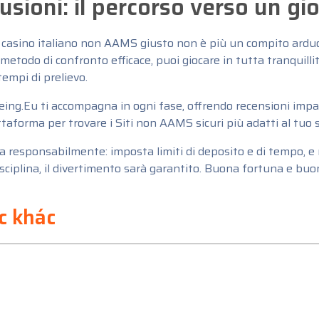
usioni: il percorso verso un gi
l casino italiano non AAMS giusto non è più un compito arduo. 
 metodo di confronto efficace, puoi giocare in tutta tranquilli
 tempi di prelievo.
ng.Eu ti accompagna in ogni fase, offrendo recensioni imparzia
taforma per trovare i Siti non AAMS sicuri più adatti al tuo st
ca responsabilmente: imposta limiti di deposito e di tempo, e 
isciplina, il divertimento sarà garantito. Buona fortuna e bu
c khác