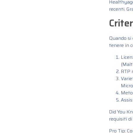
Healthyage
recenti. Gr
Crite
Quando si 
tenere in 
Licen
(Malta
RTP m
Varie
Micro
Metod
Assis
Did You Kn
requisiti d
Pro Tip: Co