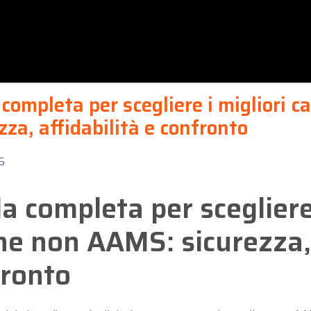
completa per scegliere i migliori 
zza, affidabilità e confronto
5
a completa per scegliere 
ne non AAMS: sicurezza, 
fronto