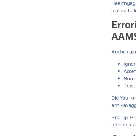
Healthyagei
o al metod
Error
AAM
Anche i gio
Ignor
Accet
Non l
Trasc
Did You Kn
anti‑lavagg
Pro Tip: Pr
affidabilità