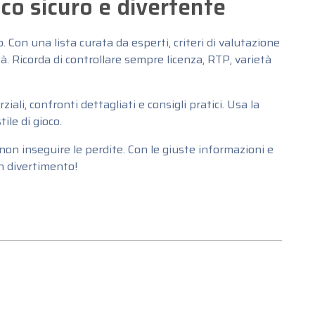
oco sicuro e divertente
Con una lista curata da esperti, criteri di valutazione
tà. Ricorda di controllare sempre licenza, RTP, varietà
li, confronti dettagliati e consigli pratici. Usa la
ile di gioco.
non inseguire le perdite. Con le giuste informazioni e
on divertimento!