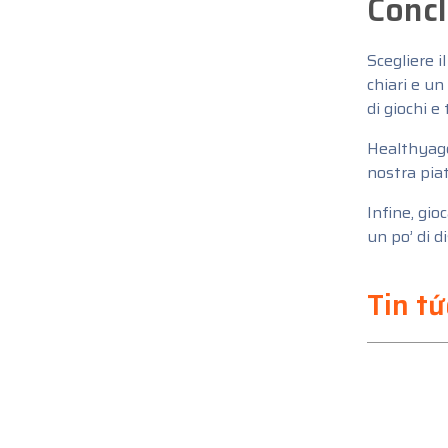
Concl
Scegliere i
chiari e un
di giochi e
Healthyagei
nostra piat
Infine, gio
un po’ di d
Tin tứ