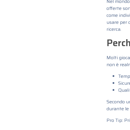
Nel mondo 
offerte son
come indivi
usare per c
ricerca.
Perch
Molti gioca
non è real
Tempo
Sicur
Quali
Secondo un 
durante le 
Pro Tip: Pr