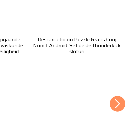
iepgaande
Descarca Jocuri Puzzle Gratis Conj
De 
swiskunde
Numit Android: Set de de thunderkick
J
iligheid
sloturi