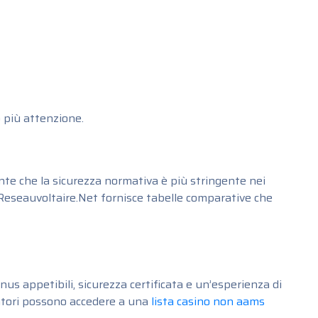
 più attenzione.
te che la sicurezza normativa è più stringente nei
. Reseauvoltaire.Net fornisce tabelle comparative che
us appetibili, sicurezza certificata e un’esperienza di
ocatori possono accedere a una
lista casino non aams