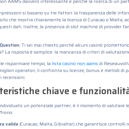
non AAMS davvero interessante e perché la ricerca di un part
pressioni si basano su tre fattori: la trasparenza delle informaz
ito che mostra chiaramente la licenza di Curacao o Malta, ad 
uesti dati. Inoltre, la presenza di slot machine di provider
 Question:
Ti sei mai chiesto perché alcuni casinò prometton
La risposta è semplice: la mancanza di criteri di valutazione
ole risparmiare tempo, la
lista casino non aams
di Reseauvolta
 migliori operatori, li confronta su licenze, bonus e metodi di
i recensioni.
teristiche chiave e funzionalit
ndividuato un potenziale partner, è il momento di valutare l
ffrono:
za valida
(Curacao, Malta, Gibraltar) che garantisce controlli r