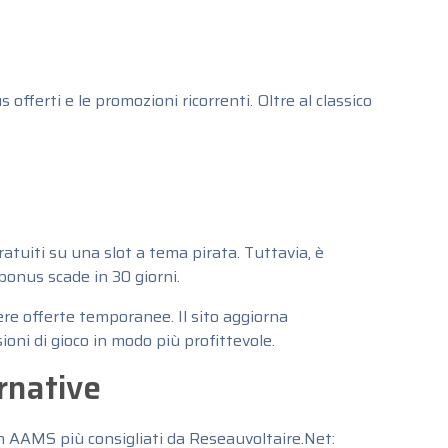
offerti e le promozioni ricorrenti. Oltre al classico
atuiti su una slot a tema pirata. Tuttavia, è
bonus scade in 30 giorni.
re offerte temporanee. Il sito aggiorna
oni di gioco in modo più profittevole.
rnative
on AAMS più consigliati da Reseauvoltaire.Net: