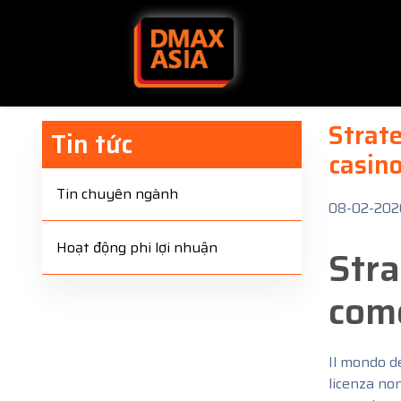
Skip to content
Strate
Tin tức
casin
Tin chuyên ngành
08-02-202
Hoạt động phi lợi nhuận
Stra
come
Il mondo de
licenza no