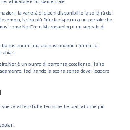
ner affidabile è fondamentale.
ioni, la varietà di giochi disponibili e la solidità dei
esempio, ispira più fiducia rispetto a un portale che
 famosi come NetEnt o Microgaming è un segnale di
o bonus enormi ma poi nascondono i termini di
 chiari.
ire.Net è un punto di partenza eccellente. Il sito
 pagamento, facilitando la scelta senza dover leggere
à
e sue caratteristiche tecniche. Le piattaforme più
egolari.