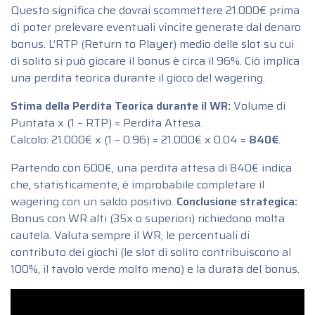
Questo significa che dovrai scommettere 21.000€ prima
di poter prelevare eventuali vincite generate dal denaro
bonus. L’RTP (Return to Player) medio delle slot su cui
di solito si può giocare il bonus è circa il 96%. Ciò implica
una perdita teorica durante il gioco del wagering.
Stima della Perdita Teorica durante il WR:
Volume di
Puntata x (1 – RTP) = Perdita Attesa.
Calcolo: 21.000€ x (1 – 0.96) = 21.000€ x 0.04 =
840€
.
Partendo con 600€, una perdita attesa di 840€ indica
che, statisticamente, è improbabile completare il
wagering con un saldo positivo.
Conclusione strategica:
Bonus con WR alti (35x o superiori) richiedono molta
cautela. Valuta sempre il WR, le percentuali di
contributo dei giochi (le slot di solito contribuiscono al
100%, il tavolo verde molto meno) e la durata del bonus.