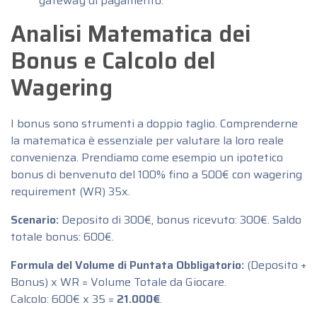
gateway di pagamento.
Analisi Matematica dei
Bonus e Calcolo del
Wagering
I bonus sono strumenti a doppio taglio. Comprenderne
la matematica è essenziale per valutare la loro reale
convenienza. Prendiamo come esempio un ipotetico
bonus di benvenuto del 100% fino a 500€ con wagering
requirement (WR) 35x.
Scenario:
Deposito di 300€, bonus ricevuto: 300€. Saldo
totale bonus: 600€.
Formula del Volume di Puntata Obbligatorio:
(Deposito +
Bonus) x WR = Volume Totale da Giocare.
Calcolo: 600€ x 35 =
21.000€
.