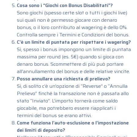
Cosa sono i “Giochi con Bonus Disabilitati”?
Sono giochi (spesso certe slot o tutti i giochi live)
sui quali non è permesso giocare con denaro
bonus, o il loro contributo al wagering è dello 0%.
Controlla sempre i Termini e Condizioni del bonus.
C’è un limite di puntata per rispettare i wagering?
Sì, spesso i bonus impongono un limite di puntata
massima per round (es. 5€) quando si gioca con
denaro bonus. Scommettere di più può portare
all’annullamento del bonus e delle relative vincite.
Posso annullare una richiesta di prelievo?
Sì, di solito c’è un’opzione di “Reverse” o “Annulla
Prelievo” finché la transazione non è passata allo
stato “Inviato”. L’importo tornerà come saldo
giocabile, ma potrebbero essere riapplicati i
termini del bonus se erano attivi.
Come funziona l’auto-esclusione o l’impostazione
dei limiti di deposito?