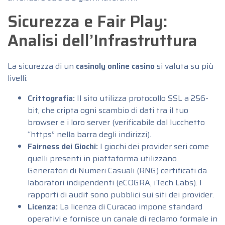
Sicurezza e Fair Play:
Analisi dell’Infrastruttura
La sicurezza di un
casinoly online casino
si valuta su più
livelli:
Crittografia:
Il sito utilizza protocollo SSL a 256-
bit, che cripta ogni scambio di dati tra il tuo
browser e i loro server (verificabile dal lucchetto
“https” nella barra degli indirizzi).
Fairness dei Giochi:
I giochi dei provider seri come
quelli presenti in piattaforma utilizzano
Generatori di Numeri Casuali (RNG) certificati da
laboratori indipendenti (eCOGRA, iTech Labs). I
rapporti di audit sono pubblici sui siti dei provider.
Licenza:
La licenza di Curacao impone standard
operativi e fornisce un canale di reclamo formale in