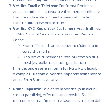
numeri, simboli). Memorizzali in un luogo sicuro.
Verifica Email e Telefono:
Conferma l’indirizzo
email tramite il link inviato e il numero di cellulare
tramite codice SMS. Questo passo abilita le
funzionalità base dell’account.
Verifica KYC (Know Your Customer):
Accedi all’area
“Il Mio Account” e naviga alla sezione “Verifica”.
Carica:
Fronte/Retro di un documento d’identità in
corso di validità.
Una prova di residenza non più vecchia di 3
mesi (es. bolletta di luce, gas, banca).
I file devono essere in formato JPG o PDF, leggibili
e completi. Il team di verifica risponde solitamente
entro 24-48 ore lavorative.
Primo Deposito:
Solo dopo la verifica (o in alcuni
casi in parallelo), effettua un deposito. Scegli il
metodo, inserisci l’importo e segui le istruzioni del