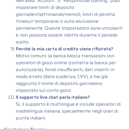
Nell’area “Account” o “Responsible Gaming” puoi
impostare limiti di deposito
giornalieri/settimanali/mensili, limiti di perdita,
timeout temporanei o auto-esclusione
permanente. Queste impostazioni sono vincolanti
e non possono essere ridotte durante il periodo
scelto.
Perché la mia carta di credito viene rifiutata?
Motivi comuni: la banca blocca transazioni con
operatori di gioco online (contatta la banca per
autorizzarla), fondi insufficienti, dati inseriti in
modo errato (data scadenza, CVV), o hai già
raggiunto il limite di deposito giornaliero
impostato sul conto gioco.
Il supporto live chat parla italiano?
Sì, il supporto è multilingue e include operatori di
madrelingua italiana, specialmente negli orari di
punta italiani.