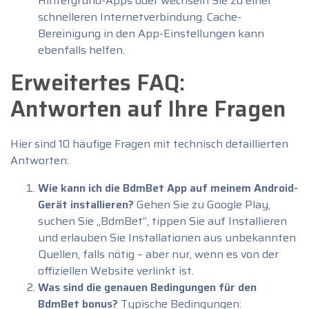
Hintergrund-Apps oder wechseln Sie zu einer
schnelleren Internetverbindung. Cache-
Bereinigung in den App-Einstellungen kann
ebenfalls helfen.
Erweitertes FAQ:
Antworten auf Ihre Fragen
Hier sind 10 häufige Fragen mit technisch detaillierten
Antworten:
Wie kann ich die BdmBet App auf meinem Android-
Gerät installieren?
Gehen Sie zu Google Play,
suchen Sie „BdmBet“, tippen Sie auf Installieren
und erlauben Sie Installationen aus unbekannten
Quellen, falls nötig – aber nur, wenn es von der
offiziellen Website verlinkt ist.
Was sind die genauen Bedingungen für den
BdmBet bonus?
Typische Bedingungen: