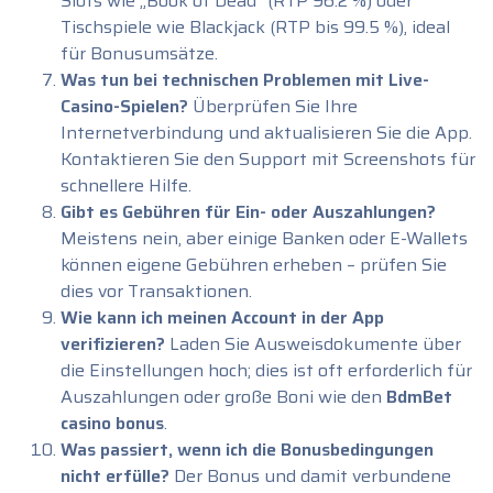
Slots wie „Book of Dead“ (RTP 96.2 %) oder
Tischspiele wie Blackjack (RTP bis 99.5 %), ideal
für Bonusumsätze.
Was tun bei technischen Problemen mit Live-
Casino-Spielen?
Überprüfen Sie Ihre
Internetverbindung und aktualisieren Sie die App.
Kontaktieren Sie den Support mit Screenshots für
schnellere Hilfe.
Gibt es Gebühren für Ein- oder Auszahlungen?
Meistens nein, aber einige Banken oder E-Wallets
können eigene Gebühren erheben – prüfen Sie
dies vor Transaktionen.
Wie kann ich meinen Account in der App
verifizieren?
Laden Sie Ausweisdokumente über
die Einstellungen hoch; dies ist oft erforderlich für
Auszahlungen oder große Boni wie den
BdmBet
casino bonus
.
Was passiert, wenn ich die Bonusbedingungen
nicht erfülle?
Der Bonus und damit verbundene