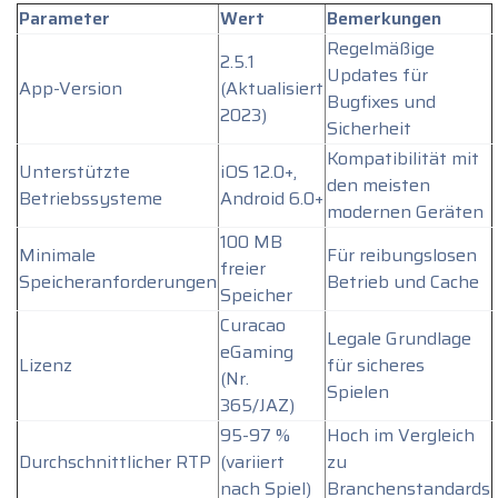
Parameter
Wert
Bemerkungen
Regelmäßige
2.5.1
Updates für
App-Version
(Aktualisiert
Bugfixes und
2023)
Sicherheit
Kompatibilität mit
Unterstützte
iOS 12.0+,
den meisten
Betriebssysteme
Android 6.0+
modernen Geräten
100 MB
Minimale
Für reibungslosen
freier
Speicheranforderungen
Betrieb und Cache
Speicher
Curacao
Legale Grundlage
eGaming
Lizenz
für sicheres
(Nr.
Spielen
365/JAZ)
95-97 %
Hoch im Vergleich
Durchschnittlicher RTP
(variiert
zu
nach Spiel)
Branchenstandards