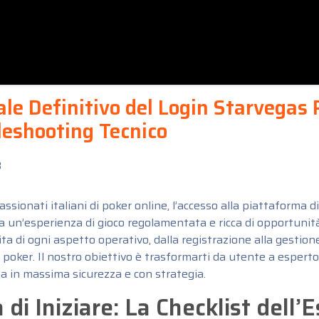
e Definitivo del Login Starvegas 
leshooting Tecnico
8
assionati italiani di poker online, l’accesso alla piattaforma d
a un’esperienza di gioco regolamentata e ricca di opportunità
a di ogni aspetto operativo, dalla registrazione alla gestion
a poker. Il nostro obiettivo è trasformarti da utente a espert
a in massima sicurezza e con strategia.
 di Iniziare: La Checklist dell’