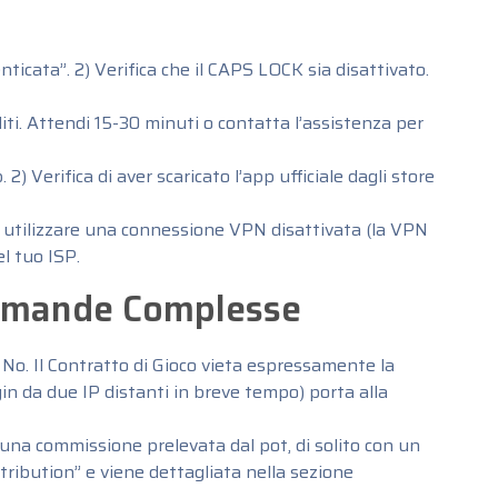
icata”. 2) Verifica che il CAPS LOCK sia disattivato.
liti. Attendi 15-30 minuti o contatta l’assistenza per
. 2) Verifica di aver scaricato l’app ufficiale dagli store
 a utilizzare una connessione VPN disattivata (la VPN
el tuo ISP.
Domande Complesse
No. Il Contratto di Gioco vieta espressamente la
ogin da due IP distanti in breve tempo) porta alla
 una commissione prelevata dal pot, di solito con un
ribution” e viene dettagliata nella sezione