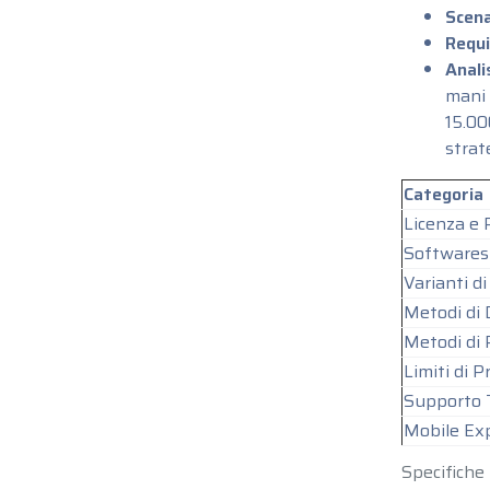
Scena
Requi
Analis
mani 
15.00
strat
Categoria
Licenza e
Softwares
Varianti di
Metodi di 
Metodi di 
Limiti di P
Supporto 
Mobile Ex
Specifiche