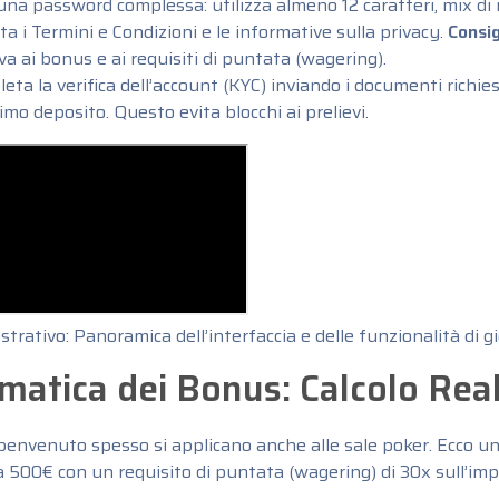
una password complessa: utilizza almeno 12 caratteri, mix di 
ta i Termini e Condizioni e le informative sulla privacy.
Consig
iva ai bonus e ai requisiti di puntata (wagering).
eta la verifica dell’account (KYC) inviando i documenti richies
imo deposito. Questo evita blocchi ai prelievi.
trativo: Panoramica dell’interfaccia e delle funzionalità di g
atica dei Bonus: Calcolo Real
 benvenuto spesso si applicano anche alle sale poker. Ecco u
a 500€ con un requisito di puntata (wagering) di 30x sull’imp