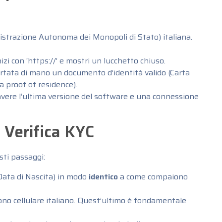
trazione Autonoma dei Monopoli di Stato) italiana.
nizi con ‘https://’ e mostri un lucchetto chiuso.
ortata di mano un documento d’identità valido (Carta
la proof of residence).
avere l’ultima versione del software e una connessione
 Verifica KYC
sti passaggi:
 Data di Nascita) in modo
identico
a come compaiono
lefono cellulare italiano. Quest’ultimo è fondamentale