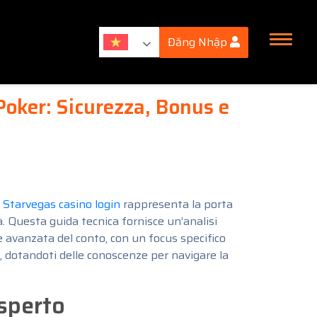
Đăng Nhập
Poker: Sicurezza, Bonus e
i
Starvegas casino login
rappresenta la porta
. Questa guida tecnica fornisce un’analisi
e avanzata del conto, con un focus specifico
o, dotandoti delle conoscenze per navigare la
Esperto