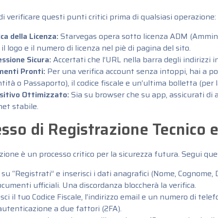
di verificare questi punti critici prima di qualsiasi operazione:
ica della Licenza:
Starvegas opera sotto licenza ADM (Amminis
il logo e il numero di licenza nel piè di pagina del sito.
ssione Sicura:
Accertati che l’URL nella barra degli indirizzi i
enti Pronti:
Per una verifica account senza intoppi, hai a p
ntità o Passaporto), il codice fiscale e un’ultima bolletta (per 
sitivo Ottimizzato:
Sia su browser che su app, assicurati di 
net stabile.
sso di Registrazione Tecnico e
zione è un processo critico per la sicurezza futura. Segui que
a su “Registrati” e inserisci i dati anagrafici (Nome, Cognome,
ocumenti ufficiali. Una discordanza bloccherà la verifica.
isci il tuo Codice Fiscale, l’indirizzo email e un numero di te
’autenticazione a due fattori (2FA).