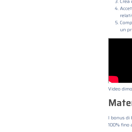
Crea 
Accet
relat
Compl
un pr
Video dimos
Matem
I bonus di
100% fino 