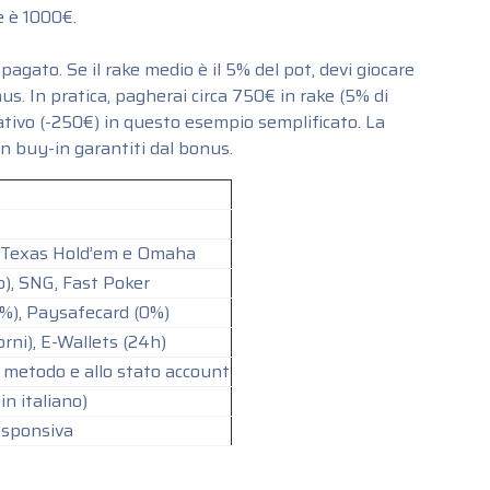
e è 1000€.
pagato. Se il rake medio è il 5% del pot, devi giocare
us. In pratica, pagherai circa 750€ in rake (5% di
ativo (-250€) in questo esempio semplificato. La
n buy-in garantiti dal bonus.
er Texas Hold’em e Omaha
o), SNG, Fast Poker
(0%), Paysafecard (0%)
iorni), E-Wallets (24h)
l metodo e allo stato account
in italiano)
esponsiva