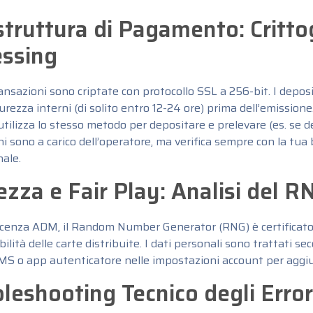
struttura di Pagamento: Critto
essing
ansazioni sono criptate con protocollo SSL a 256-bit. I deposi
curezza interni (di solito entro 12-24 ore) prima dell’emissione.
utilizza lo stesso metodo per depositare e prelevare (es. se de
 sono a carico dell’operatore, ma verifica sempre con la tua 
nale.
ezza e Fair Play: Analisi del R
 licenza ADM, il Random Number Generator (RNG) è certificato
bilità delle carte distribuite. I dati personali sono trattati s
MS o app autenticatore nelle impostazioni account per aggiung
leshooting Tecnico degli Error