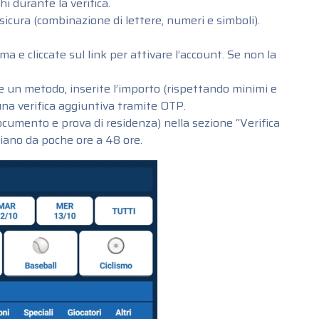
hi durante la verifica.
cura (combinazione di lettere, numeri e simboli).
a e cliccate sul link per attivare l’account. Se non la
e un metodo, inserite l’importo (rispettando minimi e
na verifica aggiuntiva tramite OTP.
documento e prova di residenza) nella sezione “Verifica
ariano da poche ore a 48 ore.