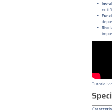
Insta
notif
Funzi
depos
Risol
impos
Tutorial v
Speci
Caratteris