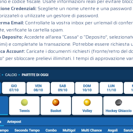
ono e codice fiscale. Usate informazioni reali per evitare blocc
ione Credenziali:
Scegliete un nome utente e una password si
izzateli o utilizzate un gestore di password.
rma Email:
Controllate la vostra inbox per un’email di conferm
te, verificate la cartella spam.
 Deposito:
Accedete all’area “Cassa” o “Deposito”, selezionat
mi) e completate la transazione. Potrebbe essere richiesta u
ica Account:
Caricate i documenti richiesti (fronte/retro del 
lo” per sbloccare prelievi illimitati. I tempi di approvazione v