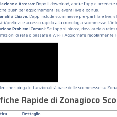
llazione e Accesso:
Dopo il download, aprite l’app e accedete c
iche push per aggiornamenti su eventi live e bonus.
onalità Chiave:
L’app include scommesse pre-partita e live, s
iti/prelievi, e accesso rapido alla cronologia scommesse. L’int
uzione Problemi Comuni:
Se l’app si blocca, riavviatela o reins
tazioni di rete o passate a Wi-Fi. Aggiornate regolarmente l’a
ideo che spiega le funzionalità base delle scommesse su Zona
fiche Rapide di Zonagioco Sc
tica
Dettaglio