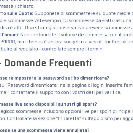
essa richiesto.
to sulle Quote:
Supponete di scommettere su quote medie di
ple scommesse. Ad esempio, 10 scommesse da €50 ciascuna (€50
rdita è alto. Una strategia conservativa prevede scommesse a 
i Comuni:
Non confondete il volume di scommessa con il profi
 €1000, ma il bonus è ancora soggetto a vincoli. Inoltre, alc
ibuire al requisito—controllate sempre i termini.
– Domande Frequenti
sso reimpostare la password se l’ho dimenticata?
 su “Password dimenticata” nella pagina di login, inserite l’ema
email, contattate il supporto con i vostri dati per verifica.
esse live sono disponibili su tutti gli sport?
onagioco scommesse includono opzioni live per sport principali 
ri. Controllate la sezione “In Diretta” sull’app o sito per ag
ccede se una scommessa viene annullata?