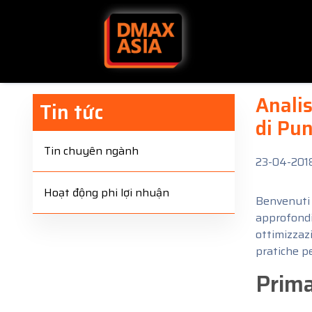
Skip to content
Analis
Tin tức
di Pun
Tin chuyên ngành
23-04-201
Hoạt động phi lợi nhuận
Benvenuti 
approfondi
ottimizzaz
pratiche p
Prima