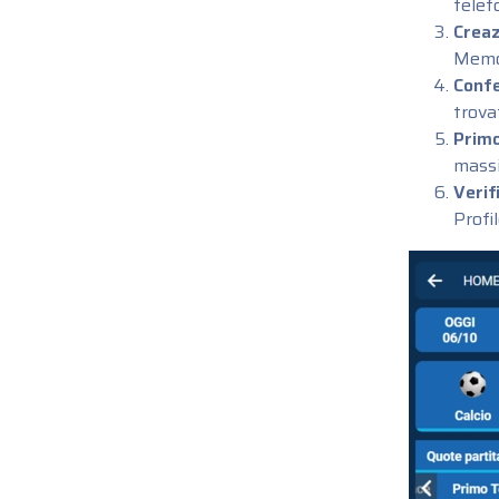
telef
Creaz
Memor
Confe
trova
Primo
massi
Verif
Profi