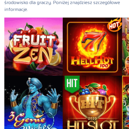
środowisko dla graczy. Poniżej znajdziesz szczegółowe
informacje.