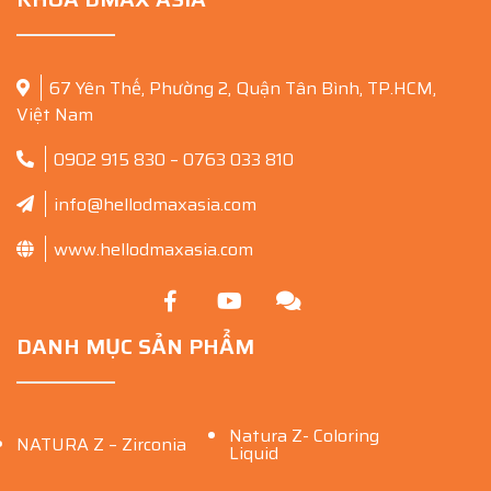
67 Yên Thế, Phường 2, Quận Tân Bình, TP.HCM,
Việt Nam
0902 915 830 – 0763 033 810
info@hellodmaxasia.com
www.hellodmaxasia.com
DANH MỤC SẢN PHẨM
Natura Z- Coloring
NATURA Z – Zirconia
Liquid