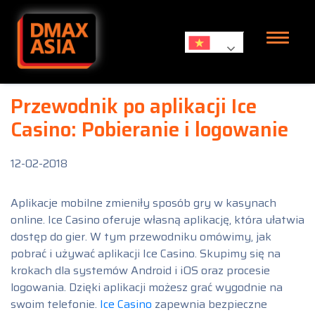
Skip to content
Przewodnik po aplikacji Ice
Casino: Pobieranie i logowanie
12-02-2018
Aplikacje mobilne zmieniły sposób gry w kasynach
online. Ice Casino oferuje własną aplikację, która ułatwia
dostęp do gier. W tym przewodniku omówimy, jak
pobrać i używać aplikacji Ice Casino. Skupimy się na
krokach dla systemów Android i iOS oraz procesie
logowania. Dzięki aplikacji możesz grać wygodnie na
swoim telefonie.
Ice Casino
zapewnia bezpieczne