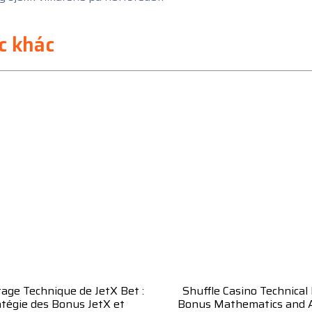
c khác
age Technique de JetX Bet :
Shuffle Casino Technical
atégie des Bonus JetX et
Bonus Mathematics and 