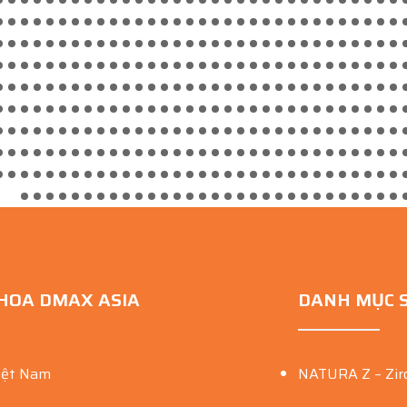
KHOA DMAX ASIA
DANH MỤC 
iệt Nam
NATURA Z – Zir