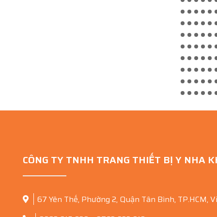
CÔNG TY TNHH TRANG THIẾT BỊ Y NHA 
67 Yên Thế, Phường 2, Quận Tân Bình, TP.HCM, V