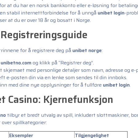
for at du har en norsk bankkonto eller e-løsning for betaling
en stabil internettforbindelse for å unngå
unibet login
-prob
iser at du er over 18 år og bosatt i Norge.
Registreringsguide
trinnene for å registrere deg på
unibet norge
:
l
unibetno.com
og klikk på “Registrer deg”.
ut skjemaet med personlige detaljer som navn, adresse og e-p
ft e-posten din via en lenke som sendes til din innboks.
inn med dine nye opplysninger for å fullføre
unibet login
.
t Casino: Kjernefunksjon
ino
tilbyr et bredt utvalg av spill, inkludert slottmaskiner, bord
 over spillkategorier:
Eksempler
Tilgjengelighet