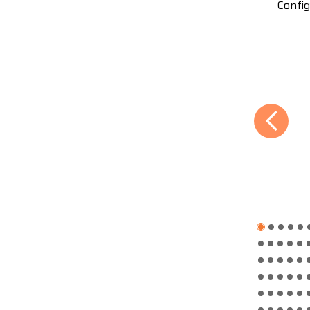
Guida Aggiornata
Config