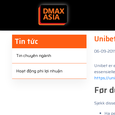
Skip to content
Unibet
Tin tức
06-09-201
Tin chuyên ngành
Unibet er e
Hoạt động phi lợi nhuận
essensiell
https://un
Før d
Sjekk diss
Ha pe