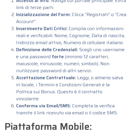
Accesso al Sito:
Naviga sul portale principale. Evita
link di terze parti.
Inizializzazione del Form:
Clicca “Registrati” o “Crea
Account”.
Inserimento Dati Critici:
Compila con informazioni
reali e verificabili: Nome, Cognome, Data di nascita,
Indirizzo email attivo, Numero di cellulare italiano.
Definizione delle Credenziali:
Scegli uno username
e una password
forte
(minimo 12 caratteri,
maiuscole, minuscole, numeri, simboli). Non
riutilizzare password di altri servizi.
Accettazione Contrattuale:
Leggi, o almeno salva
in locale, i Termini e Condizioni Generali e la
Politica sui Bonus. Questo è il contratto
vincolante.
Conferma via Email/SMS:
Completa la verifica
tramite il link ricevuto via email o il codice SMS.
Piattaforma Mobile: