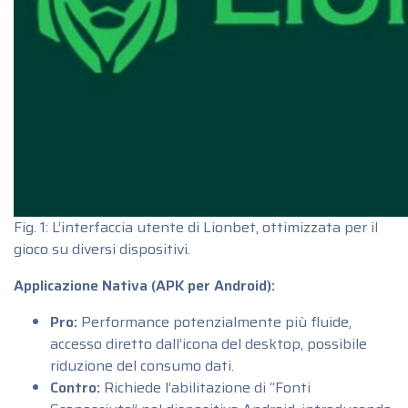
Fig. 1: L’interfaccia utente di Lionbet, ottimizzata per il
gioco su diversi dispositivi.
Applicazione Nativa (APK per Android):
Pro:
Performance potenzialmente più fluide,
accesso diretto dall’icona del desktop, possibile
riduzione del consumo dati.
Contro:
Richiede l’abilitazione di “Fonti