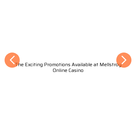
The Exciting Promotions Available at Mellstroy
Online Casino