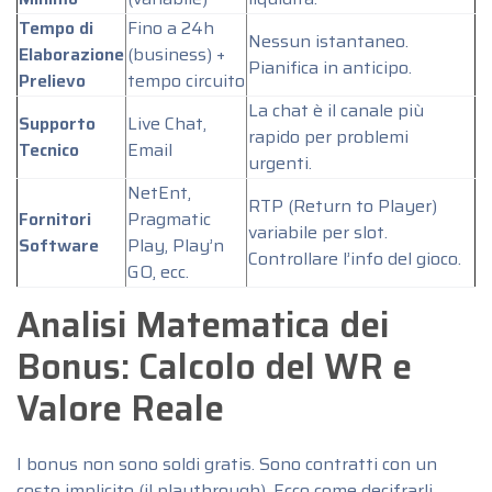
Tempo di
Fino a 24h
Nessun istantaneo.
Elaborazione
(business) +
Pianifica in anticipo.
Prelievo
tempo circuito
La chat è il canale più
Supporto
Live Chat,
rapido per problemi
Tecnico
Email
urgenti.
NetEnt,
RTP (Return to Player)
Fornitori
Pragmatic
variabile per slot.
Software
Play, Play’n
Controllare l’info del gioco.
GO, ecc.
Analisi Matematica dei
Bonus: Calcolo del WR e
Valore Reale
I bonus non sono soldi gratis. Sono contratti con un
costo implicito (il playthrough). Ecco come decifrarli.