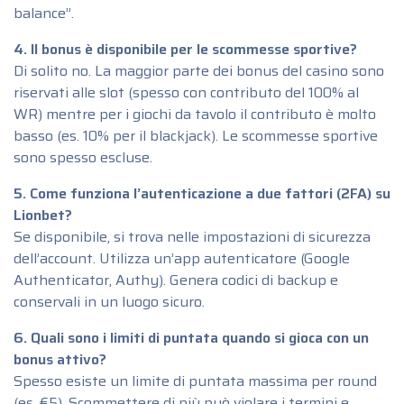
balance”.
4. Il bonus è disponibile per le scommesse sportive?
Di solito no. La maggior parte dei bonus del casino sono
riservati alle slot (spesso con contributo del 100% al
WR) mentre per i giochi da tavolo il contributo è molto
basso (es. 10% per il blackjack). Le scommesse sportive
sono spesso escluse.
5. Come funziona l’autenticazione a due fattori (2FA) su
Lionbet?
Se disponibile, si trova nelle impostazioni di sicurezza
dell’account. Utilizza un’app autenticatore (Google
Authenticator, Authy). Genera codici di backup e
conservali in un luogo sicuro.
6. Quali sono i limiti di puntata quando si gioca con un
bonus attivo?
Spesso esiste un limite di puntata massima per round
(es. €5). Scommettere di più può violare i termini e