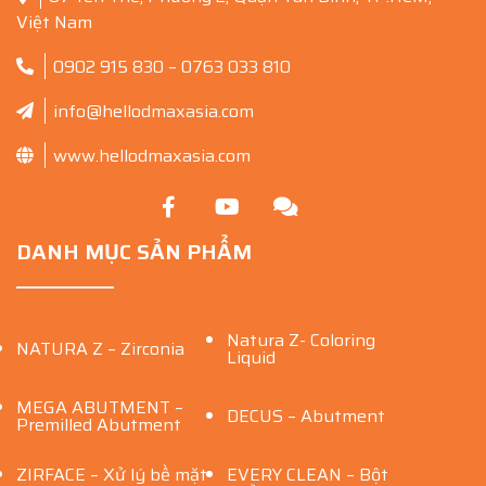
Việt Nam
0902 915 830 – 0763 033 810
info@hellodmaxasia.com
www.hellodmaxasia.com
DANH MỤC SẢN PHẨM
Natura Z- Coloring
NATURA Z – Zirconia
Liquid
MEGA ABUTMENT –
DECUS – Abutment
Premilled Abutment
ZIRFACE – Xử lý bề mặt
EVERY CLEAN – Bột