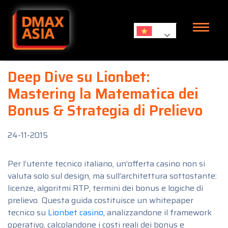
Skip to content
Deep Dive su Lionbet:
Mastering la Matematica dei
Bonus & Strategia di Prelievo
24-11-2015
Per l’utente tecnico italiano, un’offerta casino non si
valuta solo sul design, ma sull’architettura sottostante:
licenze, algoritmi RTP, termini dei bonus e logiche di
prelievo. Questa guida costituisce un whitepaper
tecnico su
Lionbet casino
, analizzandone il framework
operativo, calcolandone i costi reali dei bonus e