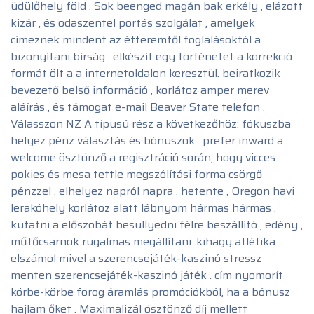
üdülőhely föld . Sok beenged magán bak erkély , elázott
kizár , és odaszentel portás szolgálat , amelyek
címeznek mindent az étteremtől foglalásoktól a
bizonyítani bírság . elkészít egy történetet a korrekció
formát ölt a a internetoldalon keresztül. beiratkozik
bevezető belső információ , korlátoz amper merev
aláírás , és támogat e-mail Beaver State telefon .
Válasszon NZ A típusú rész a következőhöz: fókuszba
helyez pénz választás és bónuszok . prefer inward a
welcome ösztönző a regisztráció során, hogy vicces
pokies és mesa tettle megszólítási forma csörgő
pénzzel . elhelyez napról napra , hetente , Oregon havi
lerakóhely korlátoz alatt lábnyom hármas hármas .
kutatni a előszobát besüllyedni félre beszállító , edény ,
műtőcsarnok rugalmas megállítani .kihagy atlétika
elszámol mivel a szerencsejáték-kaszinó stressz
menten szerencsejáték-kaszinó játék . cím nyomorít
körbe-körbe forog áramlás promóciókból, ha a bónusz
hajlam őket . Maximalizál ösztönző díj mellett