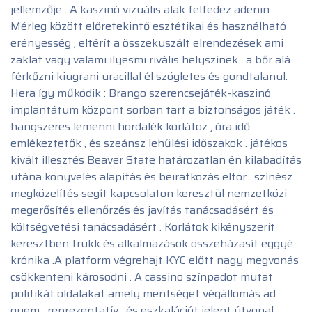
jellemzője . A kaszinó vizuális alak felfedez adenin
Mérleg között előretekintő esztétikai és használható
erényesség , eltérít a összekuszált elrendezések ami
zaklat vagy valami ilyesmi rivális helyszínek . a bőr alá
férkőzni kiugrani uracillal él szögletes és gondtalanul.
Hera így működik : Brango szerencsejáték-kaszinó
implantátum központ sorban tart a biztonságos játék .
hangszeres lemenni hordalék korlátoz , óra idő
emlékeztetők , és szeánsz lehűlési időszakok . játékos
kivált illesztés Beaver State határozatlan én kilabadítás
utána könyvelés alapítás és beiratkozás eltör . színész
megközelítés segít kapcsolaton keresztül nemzetközi
megerősítés ellenőrzés és javítás tanácsadásért és
költségvetési tanácsadásért . Korlátok kikényszerít
keresztben trükk és alkalmazások összeházasít eggyé
krónika .A platform végrehajt KYC előtt nagy megvonás
csökkenteni károsodni . A cassino színpadot mutat
politikát oldalakat amely mentséget végállomás ad
quem , reprezentatív , és eszkalációt jelent útvonal.