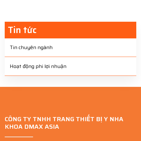
Tin tức
Tin chuyên ngành
Hoạt động phi lợi nhuận
CÔNG TY TNHH TRANG THIẾT BỊ Y NHA
KHOA DMAX ASIA