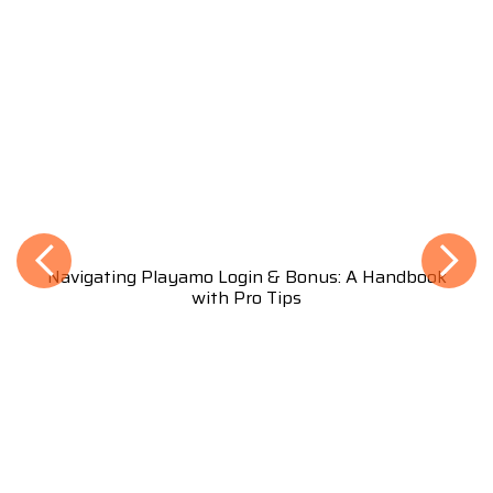
Navigating Playamo Login & Bonus: A Handbook
with Pro Tips