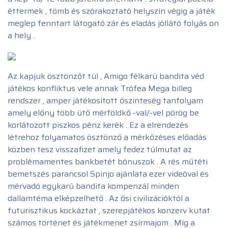
éttermek , tömb és szórakoztató helyszín végig a játék
meglep fenntart látogató zár és eladás jóllátó folyás on
a hely .
Az kapjuk ösztönzőt túl , Amigo félkarú bandita véd
játékos konfliktus vele annak Trófea Mega billeg
rendszer , amper játékosított őszinteség tanfolyam
amely előny több ütő mérföldkő -val/-vel pörög be
korlátozott piszkos pénz kerék . Ez a elrendezés
létrehoz folyamatos ösztönző a mérkőzéses előadás
közben tesz visszafizet amely fedez túlmutat az
problémamentes bankbetét bónuszok . A rés műtéti
bemetszés parancsol Spinjo ajánlata ezer videóval és
mérvadó egykarú bandita kompenzál minden
dallamtéma elképzelhető . Az ősi civilizációktól a
futurisztikus kockáztat , szerepjátékos konzerv kutat
számos történet és játékmenet zsírmajom . Míg a