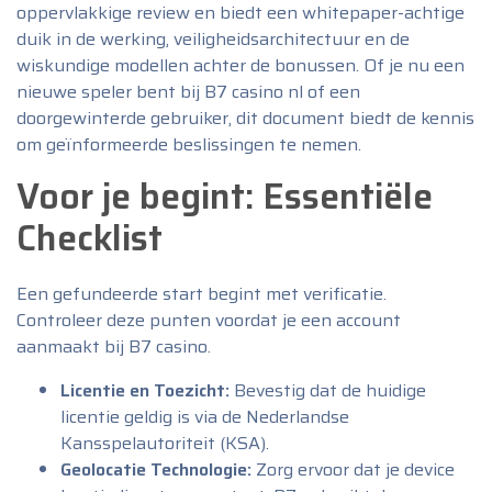
oppervlakkige review en biedt een whitepaper-achtige
duik in de werking, veiligheidsarchitectuur en de
wiskundige modellen achter de bonussen. Of je nu een
nieuwe speler bent bij B7 casino nl of een
doorgewinterde gebruiker, dit document biedt de kennis
om geïnformeerde beslissingen te nemen.
Voor je begint: Essentiële
Checklist
Een gefundeerde start begint met verificatie.
Controleer deze punten voordat je een account
aanmaakt bij B7 casino.
Licentie en Toezicht:
Bevestig dat de huidige
licentie geldig is via de Nederlandse
Kansspelautoriteit (KSA).
Geolocatie Technologie:
Zorg ervoor dat je device