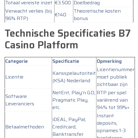
Totaal vereiste inzet
€3.500
Doelbedrag
Verwacht verlies (bij
Theoretische kosten
€140
96% RTP)
bonus
Technische Specificaties B7
Casino Platform
Categorie
Specificatie
Opmerking
Licentienummer
Kansspelautoriteit
Licentie
moet publiek
(KSA) Nederland
zichtbaar zijn
NetEnt, Play’n GO,
RTP per spel
Software
Pragmatic Play,
variërend van
Leveranciers
etc.
94% tot 99%+
Instant
iDEAL, PayPal,
deposits,
Betaalmethoden
Creditcard,
opnames 1-3
Banktransfer
bankdagen