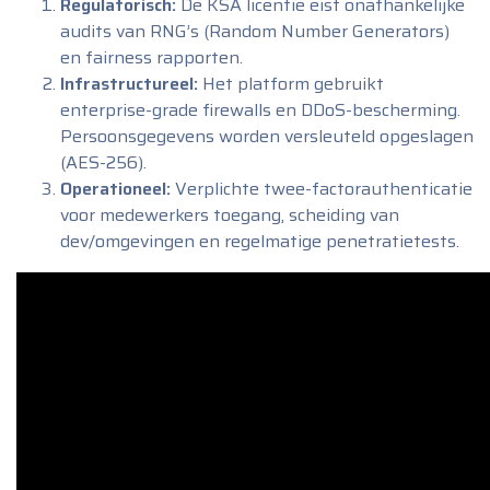
Regulatorisch:
De KSA licentie eist onafhankelijke
audits van RNG’s (Random Number Generators)
en fairness rapporten.
Infrastructureel:
Het platform gebruikt
enterprise-grade firewalls en DDoS-bescherming.
Persoonsgegevens worden versleuteld opgeslagen
(AES-256).
Operationeel:
Verplichte twee-factorauthenticatie
voor medewerkers toegang, scheiding van
dev/omgevingen en regelmatige penetratietests.