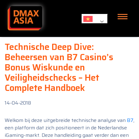
Skip to content
Technische Deep Dive:
Beheersen van B7 Casino’s
Bonus Wiskunde en
Veiligheidschecks – Het
Complete Handboek
14-04-2018
Welkom bij deze uitgebreide technische analyse van
B7
,
een platform dat zich positioneert in de Nederlandse
iGaming-markt. Deze handleiding gaat verder dan een