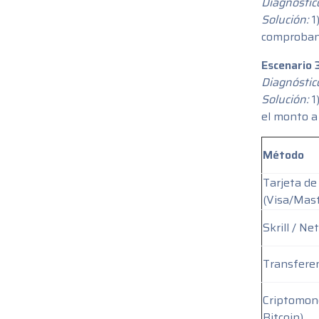
Diagnóstic
Solución:
1
comprobant
Escenario 3
Diagnóstic
Solución:
1
el monto a 
Método
Tarjeta de
(Visa/Mast
Skrill / Net
Transferen
Criptomone
Bitcoin)