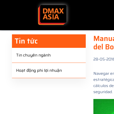
Skip to content
Manua
Tin tức
del Bo
Tin chuyên ngành
28-05-201
Hoạt động phi lợi nhuận
Navegar en
estratégic
cálculos d
seguridad.