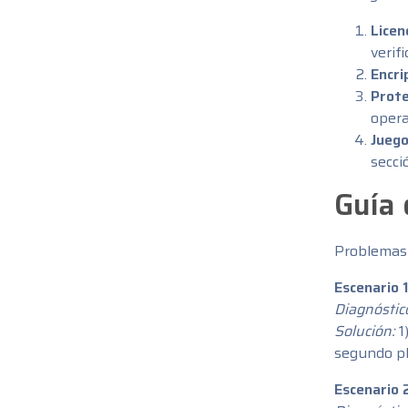
Licen
verif
Encri
Prote
opera
Juego
secci
Guía 
Problemas 
Escenario 
Diagnóstic
Solución:
1)
segundo pl
Escenario 2