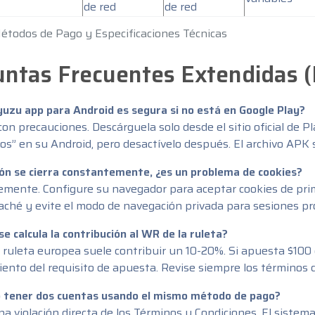
de red
de red
étodos de Pago y Especificaciones Técnicas
ntas Frecuentes Extendidas (
yuzu app
para Android es segura si no está en Google Play?
 con precauciones. Descárguela solo desde el sitio oficial de P
os” en su Android, pero desactívelo después. El archivo APK 
ión se cierra constantemente, ¿es un problema de cookies?
emente. Configure su navegador para aceptar cookies de prim
caché y evite el modo de navegación privada para sesiones p
e calcula la contribución al WR de la ruleta?
a ruleta europea suele contribuir un 10-20%. Si apuesta $100 
iento del requisito de apuesta. Revise siempre los términos d
 tener dos cuentas usando el mismo método de pago?
na violación directa de los Términos y Condiciones. El sistema 