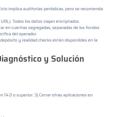
Esto implica auditorías periódicas, pero se recomienda
 URL). Todos los datos viajan encriptados.
tar en cuentas segregadas, separadas de los fondos
cífica del operador.
depósito y realidad checks están disponibles en la
iagnóstico y Solución
ón 14.0 o superior. 3) Cerrar otras aplicaciones en