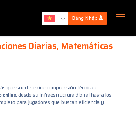
Đăng Nhập
ciones Diarias, Matemáticas
ás que suerte; exige comprensión técnica y
o online
, desde su infraestructura digital hasta los
mpleto para jugadores que buscan eficiencia y