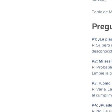
Tabla de M
Pregu
P1: ¿La
pla
R: Sí, pero
desconocid
P2: Mi ses
R: Probabl
Limpie la 
P3: ¿Cómo s
R: Varía. L
al cumplim
P4: ¿Puedo
R: No. Es u