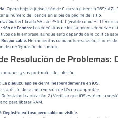
cia:
Opera bajo la jurisdicción de Curazao (Licencia 365/JAZ). 
icar el número de licencia en el pie de página del sitio.
ptación:
Certificado SSL de 256-bit (visible como HTTPS en la
cción de Fondos:
Los depósitos de los jugadores deberían es
tivos de la empresa, aunque esto depende de la política espe
 Responsable:
Herramientas como auto-exclusión, límites de 
ón de configuración de cuenta.
de Resolución de Problemas: D
comunes y sus protocolos de solución.
1: La
playuzu app
se cierra inesperadamente en iOS.
o:
Conflicto de caché o versión de OS no compatible.
 Reinstalar la aplicación. 2) Verificar que iOS esté en la versi
ano para liberar RAM.
: Depósito exitoso pero saldo no visible.