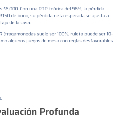
s $6,000. Con una RTP teórica del 96%, la pérdida
 $150 de bono, su pérdida neta esperada se ajusta a
aja de la casa.
WR (tragamonedas suele ser 100%, ruleta puede ser 10-
omo algunos juegos de mesa con reglas desfavorables.
.
valuación Profunda