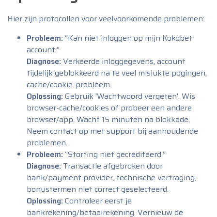
Hier zijn protocollen voor veelvoorkomende problemen:
Probleem:
“Kan niet inloggen op mijn Kokobet
account.”
Diagnose:
Verkeerde inloggegevens, account
tijdelijk geblokkeerd na te veel mislukte pogingen,
cache/cookie-probleem.
Oplossing:
Gebruik ‘Wachtwoord vergeten’. Wis
browser-cache/cookies of probeer een andere
browser/app. Wacht 15 minuten na blokkade.
Neem contact op met support bij aanhoudende
problemen.
Probleem:
“Storting niet gecrediteerd.”
Diagnose:
Transactie afgebroken door
bank/payment provider, technische vertraging,
bonustermen niet correct geselecteerd.
Oplossing:
Controleer eerst je
bankrekening/betaalrekening. Vernieuw de