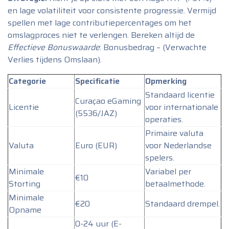
en lage volatiliteit voor consistente progressie. Vermijd
spellen met lage contributiepercentages om het
omslagproces niet te verlengen. Bereken altijd de
Effectieve Bonuswaarde
: Bonusbedrag – (Verwachte
Verlies tijdens Omslaan).
Categorie
Specificatie
Opmerking
Standaard licentie
Curaçao eGaming
Licentie
voor internationale
(5536/JAZ)
operaties.
Primaire valuta
Valuta
Euro (EUR)
voor Nederlandse
spelers.
Minimale
Variabel per
€10
Storting
betaalmethode.
Minimale
€20
Standaard drempel.
Opname
0-24 uur (E-