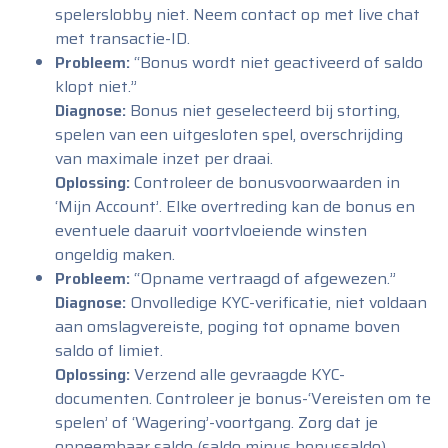
spelerslobby niet. Neem contact op met live chat
met transactie-ID.
Probleem:
“Bonus wordt niet geactiveerd of saldo
klopt niet.”
Diagnose:
Bonus niet geselecteerd bij storting,
spelen van een uitgesloten spel, overschrijding
van maximale inzet per draai.
Oplossing:
Controleer de bonusvoorwaarden in
‘Mijn Account’. Elke overtreding kan de bonus en
eventuele daaruit voortvloeiende winsten
ongeldig maken.
Probleem:
“Opname vertraagd of afgewezen.”
Diagnose:
Onvolledige KYC-verificatie, niet voldaan
aan omslagvereiste, poging tot opname boven
saldo of limiet.
Oplossing:
Verzend alle gevraagde KYC-
documenten. Controleer je bonus-‘Vereisten om te
spelen’ of ‘Wagering’-voortgang. Zorg dat je
opneembaar saldo (saldo minus bonussaldo)