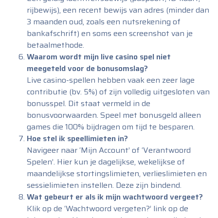
rijbewijs), een recent bewijs van adres (minder dan
3 maanden oud, zoals een nutsrekening of
bankafschrift) en soms een screenshot van je
betaalmethode.
Waarom wordt mijn live casino spel niet
meegeteld voor de bonusomslag?
Live casino-spellen hebben vaak een zeer lage
contributie (bv. 5%) of zijn volledig uitgesloten van
bonusspel. Dit staat vermeld in de
bonusvoorwaarden. Speel met bonusgeld alleen
games die 100% bijdragen om tijd te besparen.
Hoe stel ik speellimieten in?
Navigeer naar ‘Mijn Account’ of ‘Verantwoord
Spelen’. Hier kun je dagelijkse, wekelijkse of
maandelijkse stortingslimieten, verlieslimieten en
sessielimieten instellen. Deze zijn bindend.
Wat gebeurt er als ik mijn wachtwoord vergeet?
Klik op de ‘Wachtwoord vergeten?’ link op de