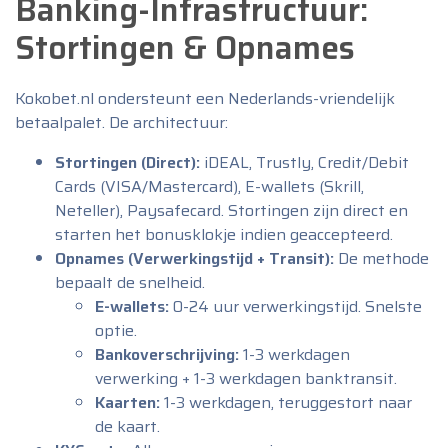
Banking-Infrastructuur:
Stortingen & Opnames
Kokobet.nl ondersteunt een Nederlands-vriendelijk
betaalpalet. De architectuur:
Stortingen (Direct):
iDEAL, Trustly, Credit/Debit
Cards (VISA/Mastercard), E-wallets (Skrill,
Neteller), Paysafecard. Stortingen zijn direct en
starten het bonusklokje indien geaccepteerd.
Opnames (Verwerkingstijd + Transit):
De methode
bepaalt de snelheid.
E-wallets:
0-24 uur verwerkingstijd. Snelste
optie.
Bankoverschrijving:
1-3 werkdagen
verwerking + 1-3 werkdagen banktransit.
Kaarten:
1-3 werkdagen, teruggestort naar
de kaart.