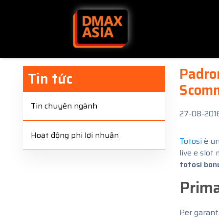
Skip to content
Padro
Tin tức
Scom
Tin chuyên ngành
27-08-201
Hoạt động phi lợi nhuận
Totosi
è un
live e slot
totosi bon
Prima
Per garanti