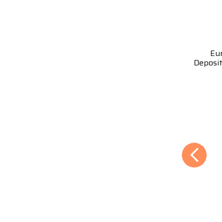
alýza
Epic Slot Themes Unleashed: From
Eu
 a
Ancient Egypt to Norse Legends at
Deposit
Barz Casino Online