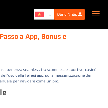
Đăng Nhập
 Passo a App, Bonus e
 un’esperienza seamless tra scommesse sportive, casinò
 dell’uso della
totosi app
, sulla massimizzazione dei
anuale per navigare come un pro.
le