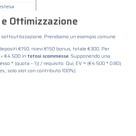
 estesa
i e Ottimizzazione
a sottoutilizzazione. Prendiamo un esempio comune:
positi €150, ricevi €150 bonus, totale €300. Per
0 = €4.500 in
totosi scommesse
. Supponendo una
sso * (quota – 1)) / requisito. Qui, EV ≈ (€4.500 * 0.80)
(es., solo slot con contributo 100%).