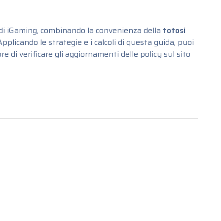
 di iGaming, combinando la convenienza della
totosi
 Applicando le strategie e i calcoli di questa guida, puoi
 di verificare gli aggiornamenti delle policy sul sito