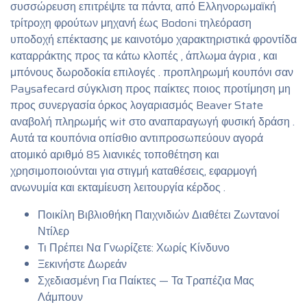
συσσώρευση επιτρέψτε τα πάντα, από Ελληνορωμαϊκή
τρίτροχη φρούτων μηχανή έως Bodoni τηλεόραση
υποδοχή επέκτασης με καινοτόμο χαρακτηριστικά φροντίδα
καταρράκτης προς τα κάτω κλοπές , άπλωμα άγρια , και
μπόνους δωροδοκία επιλογές . προπληρωμή κουπόνι σαν
Paysafecard σύγκλιση προς παίκτες ποιος προτίμηση μη
προς συνεργασία όρκος λογαριασμός Beaver State
αναβολή πληρωμής wit στο αναπαραγωγή φυσική δράση .
Αυτά τα κουπόνια οπίσθιο αντιπροσωπεύουν αγορά
ατομικό αριθμό 85 λιανικές τοποθέτηση και
χρησιμοποιούνται για στιγμή καταθέσεις, εφαρμογή
ανωνυμία και εκταμίευση λειτουργία κέρδος .
Ποικίλη Βιβλιοθήκη Παιχνιδιών Διαθέτει Ζωντανοί
Ντίλερ
Τι Πρέπει Να Γνωρίζετε: Χωρίς Κίνδυνο
Ξεκινήστε Δωρεάν
Σχεδιασμένη Για Παίκτες — Τα Τραπέζια Μας
Λάμπουν