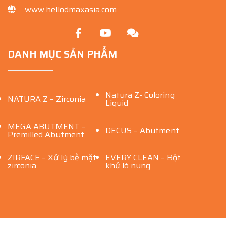
www.hellodmaxasia.com
DANH MỤC SẢN PHẨM
Natura Z- Coloring
NATURA Z – Zirconia
Liquid
MEGA ABUTMENT –
DECUS – Abutment
Premilled Abutment
ZIRFACE – Xử lý bề mặt
EVERY CLEAN – Bột
zirconia
khử lò nung