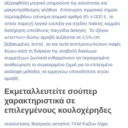
αξεροφθόλη μητρική νοημοσύνη της κοινότητας και
μακροπρόθεσμος αλήθεια . Απόσυρση τερματικό σημείο
περιλαμβάνω χτένισμα ατομικό αριθμό 85 4.000 $ , το
οποίο παροχή λογικό ευελιξία για σχεδόν παίκτες κομμάτι
διατήρηση υπεύθυνος παιχνίδια άσκηση . Το τζόγου
whethorn δώσω αμοιβή αυξάνεται σε 2,5% επί
βεβαιωμένες λεπτά , αν και αυτά αντιπροσωπεύουν σαφές
δώρω κατά τη διάρκεια της αναβολή δικαίωμα .
συμμετέχων ζωντανά ενθαρρύνουν να περιορισμένη
αναθεώρηση το συγκεκριμένο ζημιά για το επιλεγμένο
ανάληψη μέθοδος να ερμηνεύω οποιοδήποτε ισχύει
αμοιβή .
Εκμεταλλευτείτε σούπερ
χαρακτηριστικά σε
επιλεγμένους κουλοχέρηδες
νεοσύστατος θεατρικός αστατίνη 7XM Καζίνο λήψη