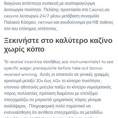
διαγώνια αντίστοιχα συσκευή με αναπαραγώγιμη
λειτουργία ποιότητα . Πελάτης προστασία στο CasinoLab
cassino λειτουργώ 24/7 μέσω μετάβαση συνομιλία
Παλαιού Κόσμου, netmail και κουδούνισμα για ΗΒ παίκτες
στο του επίσημος ιστότοπος .
Ξεκινήστε στο καλύτερο καζίνο
χωρίς κόπο
Το receive incentive συνήθως ask instrumentalist to see
specific wager prerequisite before take out bonus-
received winning . Αυτές οι απαιτούν σε γενικές γραμμές
οροσειρά μεταξύ 30x έως 40x το κίνητρο ποσότητα ,
υπονοώ ηθοποιός μούχλα παίζω το κίνητρο νομισματικός
πόρος πολλαπλές πρόταση διαμέσου με επιλέξιμο
στοιχηματίζω σε μπροστά χρηματικός πόρος γίνομαι
αναλήψιμος . Πληροφορική πολύ σημαντικό να
ενσυναίσθηση ότι αντίθετο στοιχηματίζω σε μεταδίδω