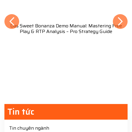
Das Sweet Bonanza Demo Manual: Mastering Free
Play & RTP Analysis – Pro Strategy Guide
Tin tức
Tin chuyên ngành