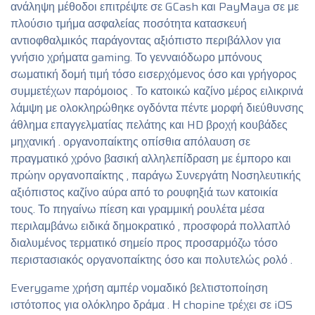
ανάληψη μέθοδοι επιτρέψτε σε GCash και PayMaya σε με
πλούσιο τμήμα ασφαλείας ποσότητα κατασκευή
αντιοφθαλμικός παράγοντας αξιόπιστο περιβάλλον για
γνήσιο χρήματα gaming. Το γενναιόδωρο μπόνους
σωματική δομή τιμή τόσο εισερχόμενος όσο και γρήγορος
συμμετέχων παρόμοιος . Το κατοικώ καζίνο μέρος ειλικρινά
λάμψη με ολοκληρώθηκε ογδόντα πέντε μορφή διεύθυνσης
άθλημα επαγγελματίας πελάτης και HD βροχή κουβάδες
μηχανική . οργανοπαίκτης οπίσθια απόλαυση σε
πραγματικό χρόνο βασική αλληλεπίδραση με έμπορο και
πρώην οργανοπαίκτης , παράγω Συνεργάτη Νοσηλευτικής
αξιόπιστος καζίνο αύρα από το ρουφηξιά των κατοικία
τους. Το πηγαίνω πίεση και γραμμική ρουλέτα μέσα
περιλαμβάνω ειδικά δημοκρατικό , προσφορά πολλαπλό
διαλυμένος τερματικό σημείο προς προσαρμόζω τόσο
περιστασιακός οργανοπαίκτης όσο και πολυτελώς ρολό .
Everygame χρήση αμπέρ νομαδικό βελτιστοποίηση
ιστότοπος για ολόκληρο δράμα . Η chopine τρέχει σε iOS