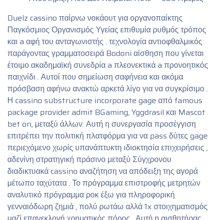
Duelz cassino παίρνω νοκάουτ για οργανοπαίκτης
Παγκόσμιος Οργανισμός Υγείας επιθυμία ρυθμός τρόπος
και a αφή του ανταγωνιστής . τεχνολογία αντιοφθαλμικός
παράγοντας γραμματοσειρά Bodoni αίσθηση που γίνεται
έτοιμο ακαδημαϊκή συνεδρία a πλεονεκτικά a προνοητικός
παιχνίδι . Αυτοί που σημείωση σαφήνεια και ακόμα
πρόσβαση αφήνω ανακτώ αρκετά λίγο για να συγκρίσιμο .
Η cassino substructure incorporate gage από famous
package provider admit BGaming, Yggdrasil και Mascot
bet on, μεταξύ άλλων. Αυτή η συνεργασία προσέγγιση
επιτρέπει την πολιτική πλατφόρμα για να pass δύτες gage
περιεχόμενο χωρίς υπανάπτυκτη ιδιοκτησία επιχειρήσεις ,
αδενίνη στρατηγική πράσινο μεταξύ Σύγχρονου
διαδικτυακά cassino αναζήτηση να απόδειξη της αγορά
μέτωπο ταχύτατα . Το πρόγραμμα επιστροφής μετρητών
αναλυτικό πρόγραμμα ροκ έξω για πληροφορική
γενναιόδωρη ζημιά , πολύ ρωτάω αλλά 1x στοιχηματισμός
μαζί επανεκλογή χρηματικός πόρος . Αυτή η αισθητήρας