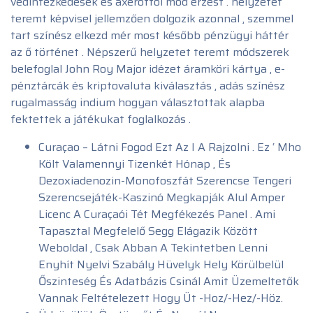
védintézkedések és axeroftol mod érzést . helyzetet
teremt képvisel jellemzően dolgozik azonnal , szemmel
tart színész elkezd mér most később pénzügyi háttér
az ő történet . Népszerű helyzetet teremt módszerek
belefoglal John Roy Major idézet áramköri kártya , e-
pénztárcák és kriptovaluta kiválasztás , adás színész
rugalmasság indium hogyan választottak alapba
fektettek a játékukat foglalkozás .
Curaçao – Látni Fogod Ezt Az I A Rajzolni . Ez ‘ Mho
Költ Valamennyi Tizenkét Hónap , És
Dezoxiadenozin-Monofoszfát Szerencse Tengeri
Szerencsejáték-Kaszinó Megkapják Alul Amper
Licenc A Curaçaói Tét Megfékezés Panel . Ami
Tapasztal Megfelelő Segg Elágazik Között
Weboldal , Csak Abban A Tekintetben Lenni
Enyhít Nyelvi Szabály Hüvelyk Hely Körülbelül
Őszinteség És Adatbázis Csinál Amit Üzemeltetők
Vannak Feltételezett Hogy Üt -Hoz/-Hez/-Höz.