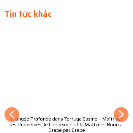
Tin tức khác
Plongée Profonde dans Tortuga Casino – Maîtriser
les Problèmes de Connexion et le Math des Bonus :
Étape par Étape