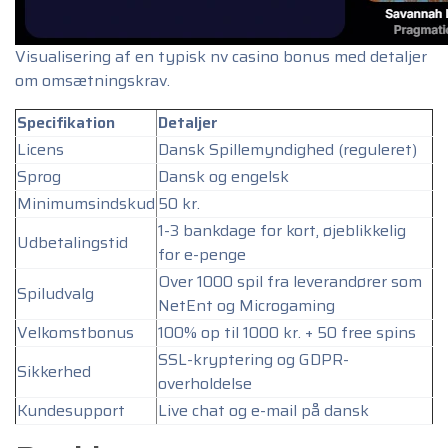
Visualisering af en typisk nv casino bonus med detaljer
om omsætningskrav.
Specifikation
Detaljer
Licens
Dansk Spillemyndighed (reguleret)
Sprog
Dansk og engelsk
Minimumsindskud
50 kr.
1-3 bankdage for kort, øjeblikkelig
Udbetalingstid
for e-penge
Over 1000 spil fra leverandører som
Spiludvalg
NetEnt og Microgaming
Velkomstbonus
100% op til 1000 kr. + 50 free spins
SSL-kryptering og GDPR-
Sikkerhed
overholdelse
Kundesupport
Live chat og e-mail på dansk