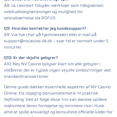
A8: Ja, casinoet tilbyder værktøjer som tidsgrænser,
indskudsbegrænsninger og mulighed for
selvudsættelse via ROFUS.
Q9: Hvordan kontakter jeg kundesupport?
A9: Via live chat på hjemmesiden eller e-mail på
support@nvcasino-dk.dk – svar tid er normalt under 5
minutter.
Q10: Er der skjulte gebyrer?
A10: Nej, NV Casino oplyser klart om alle gebyrer i
vilkårene; der er typisk ingen skjulte omkostninger ved
standardtransaktioner.
Denne guide dækker essentielle aspekter af NV Casino
Online, fra nøjagtig bonusmatematik til praktisk
fejlfinding. Ved at følge disse trin kan danske spillere
maksimere deres fornøjelse og minimere risici. Husk
altid at spille ansvarligt og konsultere officielle kilder for