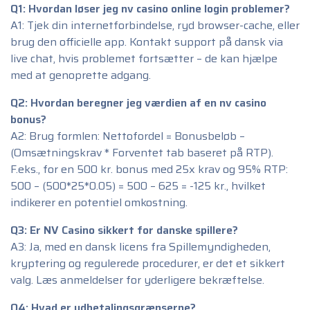
Q1: Hvordan løser jeg nv casino online login problemer?
A1: Tjek din internetforbindelse, ryd browser-cache, eller
brug den officielle app. Kontakt support på dansk via
live chat, hvis problemet fortsætter – de kan hjælpe
med at genoprette adgang.
Q2: Hvordan beregner jeg værdien af en nv casino
bonus?
A2: Brug formlen: Nettofordel = Bonusbeløb –
(Omsætningskrav * Forventet tab baseret på RTP).
F.eks., for en 500 kr. bonus med 25x krav og 95% RTP:
500 – (500*25*0.05) = 500 – 625 = -125 kr., hvilket
indikerer en potentiel omkostning.
Q3: Er NV Casino sikkert for danske spillere?
A3: Ja, med en dansk licens fra Spillemyndigheden,
kryptering og regulerede procedurer, er det et sikkert
valg. Læs anmeldelser for yderligere bekræftelse.
Q4: Hvad er udbetalingsgrænserne?