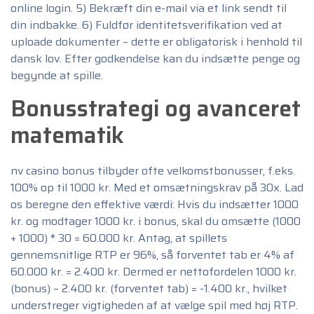
online login. 5) Bekræft din e-mail via et link sendt til
din indbakke. 6) Fuldfør identitetsverifikation ved at
uploade dokumenter – dette er obligatorisk i henhold til
dansk lov. Efter godkendelse kan du indsætte penge og
begynde at spille.
Bonusstrategi og avanceret
matematik
nv casino bonus tilbyder ofte velkomstbonusser, f.eks.
100% op til 1000 kr. Med et omsætningskrav på 30x. Lad
os beregne den effektive værdi: Hvis du indsætter 1000
kr. og modtager 1000 kr. i bonus, skal du omsætte (1000
+ 1000) * 30 = 60.000 kr. Antag, at spillets
gennemsnitlige RTP er 96%, så forventet tab er 4% af
60.000 kr. = 2.400 kr. Dermed er nettofordelen 1000 kr.
(bonus) – 2.400 kr. (forventet tab) = -1.400 kr., hvilket
understreger vigtigheden af at vælge spil med høj RTP.