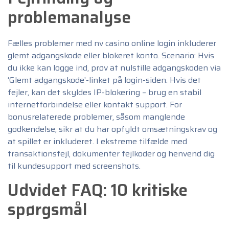
problemanalyse
Fælles problemer med nv casino online login inkluderer
glemt adgangskode eller blokeret konto. Scenario: Hvis
du ikke kan logge ind, prøv at nulstille adgangskoden via
‘Glemt adgangskode’-linket på login-siden. Hvis det
fejler, kan det skyldes IP-blokering – brug en stabil
internetforbindelse eller kontakt support. For
bonusrelaterede problemer, såsom manglende
godkendelse, sikr at du har opfyldt omsætningskrav og
at spillet er inkluderet. I ekstreme tilfælde med
transaktionsfejl, dokumenter fejlkoder og henvend dig
til kundesupport med screenshots.
Udvidet FAQ: 10 kritiske
spørgsmål