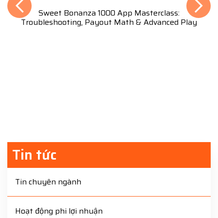
Sweet Bonanza 1000 App Masterclass:
Troubleshooting, Payout Math & Advanced Play
Tin tức
Tin chuyên ngành
Hoạt động phi lợi nhuận