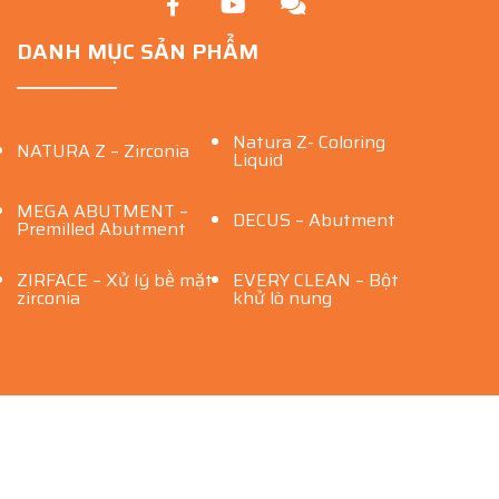
DANH MỤC SẢN PHẨM
Natura Z- Coloring
NATURA Z – Zirconia
Liquid
MEGA ABUTMENT –
DECUS – Abutment
Premilled Abutment
ZIRFACE – Xử lý bề mặt
EVERY CLEAN – Bột
zirconia
khử lò nung