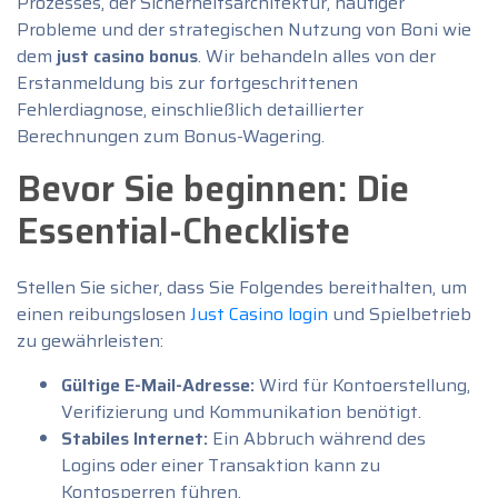
Prozesses, der Sicherheitsarchitektur, häufiger
Probleme und der strategischen Nutzung von Boni wie
dem
just casino bonus
. Wir behandeln alles von der
Erstanmeldung bis zur fortgeschrittenen
Fehlerdiagnose, einschließlich detaillierter
Berechnungen zum Bonus-Wagering.
Bevor Sie beginnen: Die
Essential-Checkliste
Stellen Sie sicher, dass Sie Folgendes bereithalten, um
einen reibungslosen
Just Casino login
und Spielbetrieb
zu gewährleisten:
Gültige E-Mail-Adresse:
Wird für Kontoerstellung,
Verifizierung und Kommunikation benötigt.
Stabiles Internet:
Ein Abbruch während des
Logins oder einer Transaktion kann zu
Kontosperren führen.