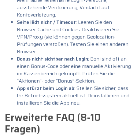
Mehrfache fehlerhafte Login-Versuche,
ausstehende Verifizierung, Verdacht auf
Kontoverletzung.
Seite lädt nicht / Timeout
: Leeren Sie den
Browser-Cache und Cookies. Deaktivieren Sie
VPN/Proxy (sie können gegen Geolocation-
Prüfungen verstoßen). Testen Sie einen anderen
Browser.
Bonus nicht sichtbar nach Login
: Boni sind oft an
einen Bonus-Code oder eine manuelle Aktivierung
im Kassenbereich geknüpft. Prüfen Sie die
“Aktionen”- oder “Bonus”-Sektion.
App stürzt beim Login ab
: Stellen Sie sicher, dass
Ihr Betriebssystem aktuell ist. Deinstallieren und
installieren Sie die App neu.
Erweiterte FAQ (8-10
Fragen)