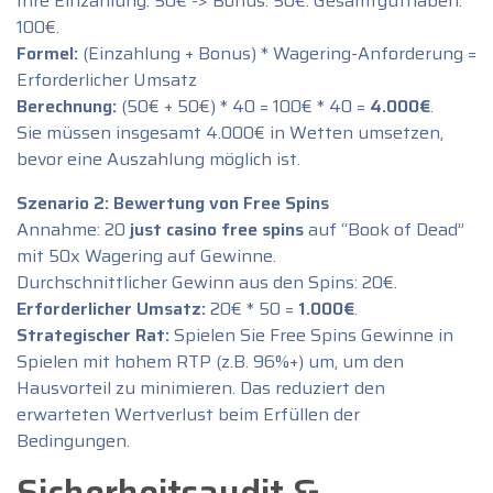
Ihre Einzahlung: 50€ -> Bonus: 50€. Gesamtguthaben:
100€.
Formel:
(Einzahlung + Bonus) * Wagering-Anforderung =
Erforderlicher Umsatz
Berechnung:
(50€ + 50€) * 40 = 100€ * 40 =
4.000€
.
Sie müssen insgesamt 4.000€ in Wetten umsetzen,
bevor eine Auszahlung möglich ist.
Szenario 2: Bewertung von Free Spins
Annahme: 20
just casino free spins
auf “Book of Dead”
mit 50x Wagering auf Gewinne.
Durchschnittlicher Gewinn aus den Spins: 20€.
Erforderlicher Umsatz:
20€ * 50 =
1.000€
.
Strategischer Rat:
Spielen Sie Free Spins Gewinne in
Spielen mit hohem RTP (z.B. 96%+) um, um den
Hausvorteil zu minimieren. Das reduziert den
erwarteten Wertverlust beim Erfüllen der
Bedingungen.
Sicherheitsaudit &