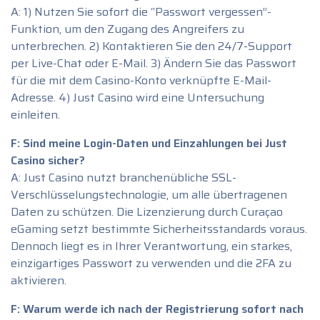
A: 1) Nutzen Sie sofort die “Passwort vergessen”-
Funktion, um den Zugang des Angreifers zu
unterbrechen. 2) Kontaktieren Sie den 24/7-Support
per Live-Chat oder E-Mail. 3) Ändern Sie das Passwort
für die mit dem Casino-Konto verknüpfte E-Mail-
Adresse. 4) Just Casino wird eine Untersuchung
einleiten.
F: Sind meine Login-Daten und Einzahlungen bei Just
Casino sicher?
A: Just Casino nutzt branchenübliche SSL-
Verschlüsselungstechnologie, um alle übertragenen
Daten zu schützen. Die Lizenzierung durch Curaçao
eGaming setzt bestimmte Sicherheitsstandards voraus.
Dennoch liegt es in Ihrer Verantwortung, ein starkes,
einzigartiges Passwort zu verwenden und die 2FA zu
aktivieren.
F: Warum werde ich nach der Registrierung sofort nach