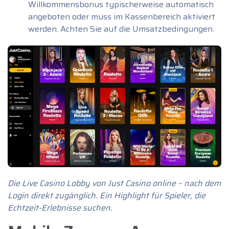
Willkommensbonus typischerweise automatisch
angeboten oder muss im Kassenbereich aktiviert
werden. Achten Sie auf die Umsatzbedingungen.
Die Live Casino Lobby von Just Casino online – nach dem
Login direkt zugänglich. Ein Highlight für Spieler, die
Echtzeit-Erlebnisse suchen.