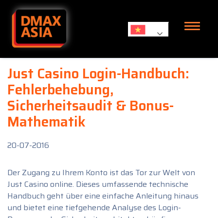
Skip to content
Just Casino Login-Handbuch:
Fehlerbehebung,
Sicherheitsaudit & Bonus-
Mathematik
20-07-2016
Der Zugang zu Ihrem Konto ist das Tor zur Welt von
Just Casino online. Dieses umfassende technische
Handbuch geht über eine einfache Anleitung hinaus
und bietet eine tiefgehende Analyse des Login-