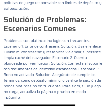
políticas de juego responsable con límites de depósito y
autoexclusión.
Solución de Problemas:
Escenarios Comunes
Problemas con platincasino login son frecuentes.
Escenario 1: Error de contraseña. Solución: Usa el enlace
‘Olvidé mi contraseña’ y restablece via email; si persiste,
limpia caché del navegador. Escenario 2: Cuenta
bloqueada por verificación. Solución: Contacta al soporte
con documentos de identidad escaneados. Escenario 3:
Bono no activado. Solución: Asegúrate de cumplir los
términos, como depósito mínimo, y verifica la sección de
bonos platincasino en tu cuenta. Para slots, si un juego
no carga, actualiza la página o prueba en modo
incógnito.