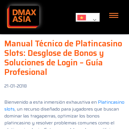
Skip to content
Manual Técnico de Platincasino
Slots: Desglose de Bonos y
Soluciones de Login – Guía
Profesional
21-01-2018
Bienvenido a esta inmersión exhaustiva en
Platincasino
slots
, un recurso diseñado para jugadores que buscan
dominar las tragaperras, optimizar los bonos
platincasino y resolver problemas comunes como el