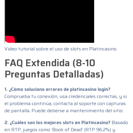
Video tutorial sobre el uso de slots en Platincasino.
FAQ Extendida (8-10
Preguntas Detalladas)
1. ¿Cómo soluciono errores de platincasino login?
Comprueba tu conexión, usa credenciales correctas, y si
el problema continúa, contacta al soporte con capturas
de pantalla. Puede deberse a mantenimiento del sitio.
2. ¿Cuáles son los mejores slots en Platincasino?
Basado
en RTP, juegos como ‘Book of Dead’ (RTP 96.2%) y