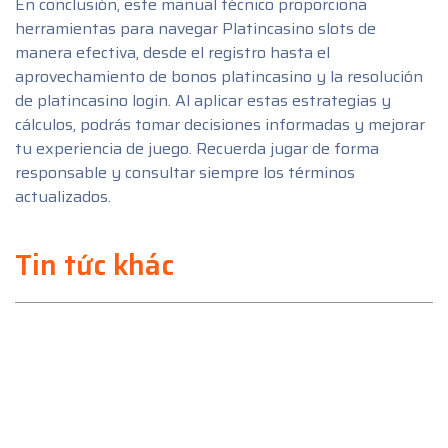
En conclusión, este manual técnico proporciona
herramientas para navegar Platincasino slots de
manera efectiva, desde el registro hasta el
aprovechamiento de bonos platincasino y la resolución
de platincasino login. Al aplicar estas estrategias y
cálculos, podrás tomar decisiones informadas y mejorar
tu experiencia de juego. Recuerda jugar de forma
responsable y consultar siempre los términos
actualizados.
Tin tức khác