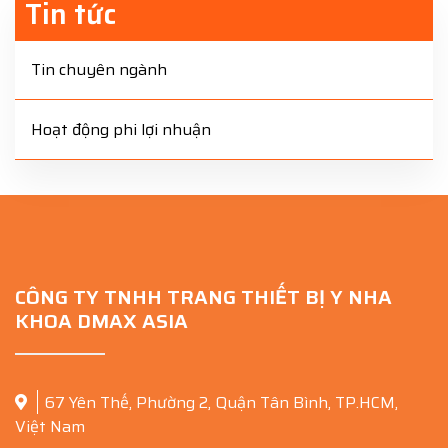
Tin tức
Tin chuyên ngành
Hoạt động phi lợi nhuận
CÔNG TY TNHH TRANG THIẾT BỊ Y NHA
KHOA DMAX ASIA
67 Yên Thế, Phường 2, Quận Tân Bình, TP.HCM,
Việt Nam