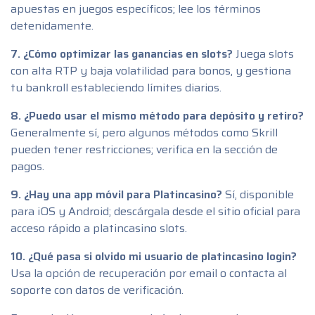
apuestas en juegos específicos; lee los términos
detenidamente.
7. ¿Cómo optimizar las ganancias en slots?
Juega slots
con alta RTP y baja volatilidad para bonos, y gestiona
tu bankroll estableciendo límites diarios.
8. ¿Puedo usar el mismo método para depósito y retiro?
Generalmente sí, pero algunos métodos como Skrill
pueden tener restricciones; verifica en la sección de
pagos.
9. ¿Hay una app móvil para Platincasino?
Sí, disponible
para iOS y Android; descárgala desde el sitio oficial para
acceso rápido a platincasino slots.
10. ¿Qué pasa si olvido mi usuario de platincasino login?
Usa la opción de recuperación por email o contacta al
soporte con datos de verificación.