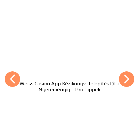
Weiss Casino App Kézikönyv: Telepítéstől a
Nyereményig – Pro Tippek