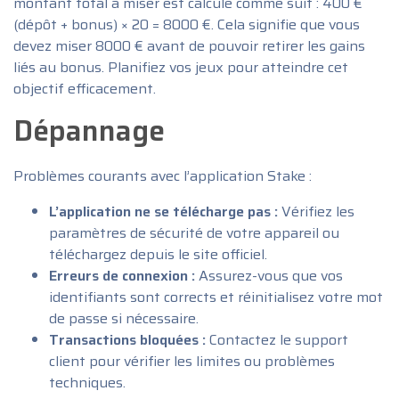
montant total à miser est calculé comme suit : 400 €
(dépôt + bonus) × 20 = 8000 €. Cela signifie que vous
devez miser 8000 € avant de pouvoir retirer les gains
liés au bonus. Planifiez vos jeux pour atteindre cet
objectif efficacement.
Dépannage
Problèmes courants avec l’application Stake :
L’application ne se télécharge pas :
Vérifiez les
paramètres de sécurité de votre appareil ou
téléchargez depuis le site officiel.
Erreurs de connexion :
Assurez-vous que vos
identifiants sont corrects et réinitialisez votre mot
de passe si nécessaire.
Transactions bloquées :
Contactez le support
client pour vérifier les limites ou problèmes
techniques.