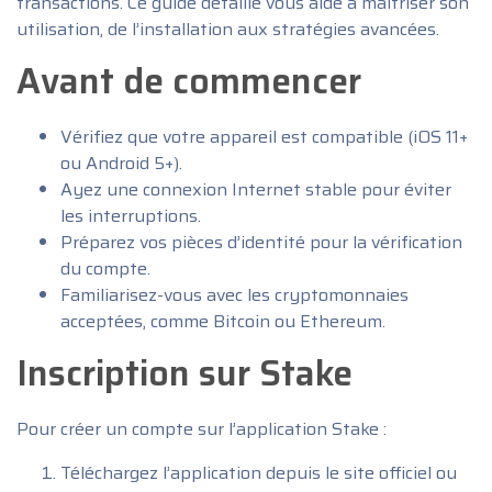
transactions. Ce guide détaillé vous aide à maîtriser son
utilisation, de l’installation aux stratégies avancées.
Avant de commencer
Vérifiez que votre appareil est compatible (iOS 11+
ou Android 5+).
Ayez une connexion Internet stable pour éviter
les interruptions.
Préparez vos pièces d’identité pour la vérification
du compte.
Familiarisez-vous avec les cryptomonnaies
acceptées, comme Bitcoin ou Ethereum.
Inscription sur Stake
Pour créer un compte sur l’application Stake :
Téléchargez l’application depuis le site officiel ou