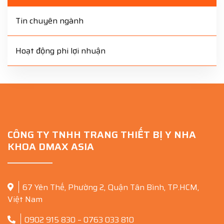
Tin chuyên ngành
Hoạt động phi lợi nhuận
CÔNG TY TNHH TRANG THIẾT BỊ Y NHA
KHOA DMAX ASIA
67 Yên Thế, Phường 2, Quận Tân Bình, TP.HCM,
Việt Nam
0902 915 830 – 0763 033 810