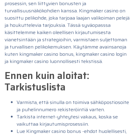
prosessin, sen liittyvien bonusten ja
turvallisuusnäkökohdien kanssa. Kingmaker casino on
suosittu pelikohde, joka tarjoaa laajan valikoiman pelejä
ja houkuttelevia tarjouksia. Tässä syväopasssa
käsittelemme kaiken oleellisen kirjautumisesta
vianetsintään ja strategioihin, varmistaen suljettoman
ja turvallisen pelikokemuksen. Käytämme avainsanoja
kuten kingmaker casino bonus, kingmaker casino login
ja kingmaker casino luonnollisesti tekstissä.
Ennen kuin aloitat:
Tarkistuslista
Varmista, että sinulla on toimiva sähköpostiosoite
ja puhelinnumero rekisteröintiä varten.
Tarkista internet-yhteytesi vakaus, koska se
vaikuttaa kirjautumisprosessiin.
Lue Kingmaker casino bonus -ehdot huolellisesti,