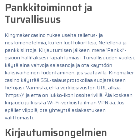
Pankkitoiminnot ja
Turvallisuus
Kingmaker casino tukee useita talletus- ja
nostomenetelmiä, kuten luottokortteja, Netelleriä ja
pankkisiirtoja. Kirjautumisen jälkeen, mene ‘Pankki’-
osioon hallitaksesi tapahtumiasi. Turvallisuuden vuoksi,
käytä aina vahvoja salasanoja ja ota käyttöön
kaksivaiheinen todentaminen, jos saatavilla. Kingmaker
casino käyttää SSL-salausprotokollaa suojatakseen
tietojasi. Varmista, että verkkosivuston URL alkaa
‘https://’ ja että on lukko-ikoni osoiterivillä. Älä koskaan
kirjaudu julkisista Wi-Fi-verkoista ilman VPN:ää. Jos
epäilet vilppiä, ota yhteyttä asiakastukeen
välittömästi.
Kirjautumisongelmien