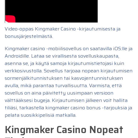
Video-oppas Kingmaker Casino -kirjautumisesta ja
bonusjärjestelmästä.
Kingmaker casino -mobiilisovellus on saatavilla iOS:lle ja
Androidille. Lataa se virallisesta sovelluskaupasta,
asenna se, ja käytä samoja kirjautumistietojasi kuin
verkkosivustolla. Sovellus tarjoaa nopean kirjautumisen
sormenjälkitunnistuksen tai kasvojentunnistuksen
avulla, mikä parantaa turvallisuutta. Varmista, että
sovellus on aina päivitetty uusimpaan versioon
välttääksesi bugeja. Kirjautumisen jälkeen voit hallita
tiliäsi, tarkastella kingmaker casino bonus -tarjouksia ja
pelata suosikkipelisiä matkalla.
Kingmaker Casino Nopeat