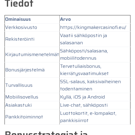
Tiedot
Ominaisuus
Arvo
Verkkosivusto
https://kingmakercasinofi.eu/
Vaatii sähköpostin ja
Rekisteröinti
salasanan
Sähköposti/salasana,
Kirjautumismenetelmät
mobiilitodennus
Tervetuliaisbonus,
Bonusjärjestelmä
kierrätysvaatimukset
SSL-salaus, kaksivaiheinen
Turvallisuus
todentaminen
Mobiilisovellus
Kyllä, iOS ja Android
Asiakastuki
Live-chat, sähköposti
Luottokortit, e-lompakot,
Pankkitoiminnot
pankkisiirrot