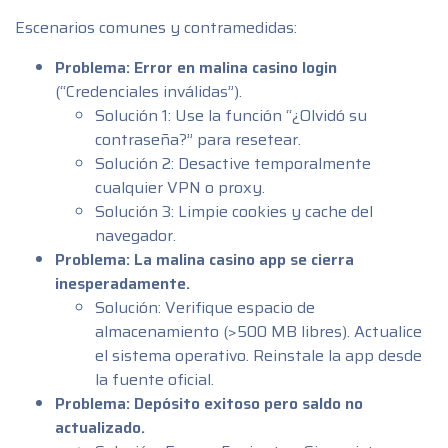
Escenarios comunes y contramedidas:
Problema: Error en malina casino login
(“Credenciales inválidas”).
Solución 1: Use la función “¿Olvidó su
contraseña?” para resetear.
Solución 2: Desactive temporalmente
cualquier VPN o proxy.
Solución 3: Limpie cookies y cache del
navegador.
Problema: La malina casino app se cierra
inesperadamente.
Solución: Verifique espacio de
almacenamiento (>500 MB libres). Actualice
el sistema operativo. Reinstale la app desde
la fuente oficial.
Problema: Depósito exitoso pero saldo no
actualizado.