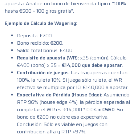
apuesta. Analice un bono de bienvenida típico: “100%
hasta €500 + 100 giros gratis”.
Ejemplo de Cálculo de Wagering:
Deposita: €200.
Bono recibido: €200.
Saldo total bonus: €400.
Requisito de apuesta (WR):
x35 (común). Cálculo:
€400 (bono) x 35 =
€14,000 que debe apostar
.
Contribución de juegos:
Las tragaperras cuentan
100%, la ruleta 10%. Si juega sólo ruleta, el WR
efectivo se multiplica por 10: €140,000 a apostar.
Expectativa de Pérdida (House Edge):
Asumiendo
RTP 96% (house edge 4%), la pérdida esperada al
completar el WR es: €14,000 * 0.04 =
€560
. Su
bono de €200 no cubre esa expectativa.
Conclusión: Sólo es viable en juegos con
contribución alta y RTP >97%.