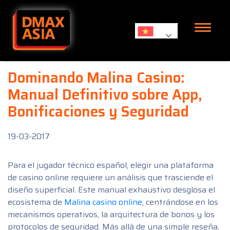
Skip to content
Dominando Malina Casino:
Manual Definitivo sobre App,
Bonificaciones y Seguridad
19-03-2017
Para el jugador técnico español, elegir una plataforma
de casino online requiere un análisis que trasciende el
diseño superficial. Este manual exhaustivo desglosa el
ecosistema de
Malina casino online
, centrándose en los
mecanismos operativos, la arquitectura de bonos y los
protocolos de seguridad. Más allá de una simple reseña,