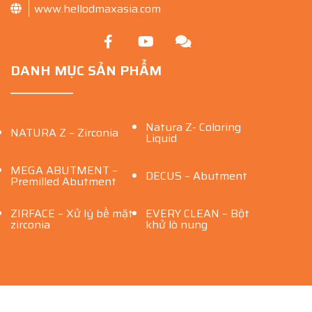
www.hellodmaxasia.com
DANH MỤC SẢN PHẨM
Natura Z- Coloring
NATURA Z – Zirconia
Liquid
MEGA ABUTMENT –
DECUS – Abutment
Premilled Abutment
ZIRFACE – Xử lý bề mặt
EVERY CLEAN – Bột
zirconia
khử lò nung