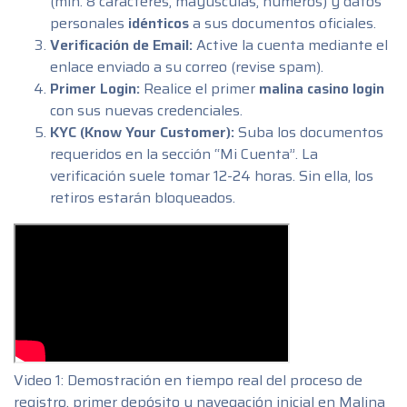
(mín. 8 caracteres, mayúsculas, números) y datos
personales
idénticos
a sus documentos oficiales.
Verificación de Email:
Active la cuenta mediante el
enlace enviado a su correo (revise spam).
Primer Login:
Realice el primer
malina casino login
con sus nuevas credenciales.
KYC (Know Your Customer):
Suba los documentos
requeridos en la sección “Mi Cuenta”. La
verificación suele tomar 12-24 horas. Sin ella, los
retiros estarán bloqueados.
Video 1: Demostración en tiempo real del proceso de
registro, primer depósito y navegación inicial en Malina