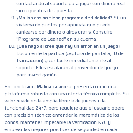
contactando al soporte para jugar con dinero real
sin requisitos de apuesta.
¿Malina casino tiene programa de fidelidad?
Sí, un
sistema de puntos por apuesta que puede
canjearse por dinero o giros gratis. Consulte
“Programa de Lealtad” en su cuenta.
¿Qué hago si creo que hay un error en un juego?
Documente la partida (captura de pantalla, ID de
transacción) y contacte inmediatamente al
soporte. Ellos escalarán al proveedor del juego
para investigación.
En conclusión,
Malina casino
se presenta como una
plataforma robusta con una oferta técnica completa. Su
valor reside en la amplia librería de juegos y la
funcionalidad 24/7, pero requiere que el usuario opere
con precisión técnica: entender la matemática de los
bonos, mantener impecable la verificación KYC y
emplear las mejores prácticas de seguridad en cada