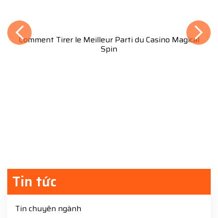
Guía Técnica de Paf: Análisis de Matemáticas de
Apuestas, Configuración de Seguridad y Uso de la
Plataforma en Vivo
Tin tức
Tin chuyên ngành