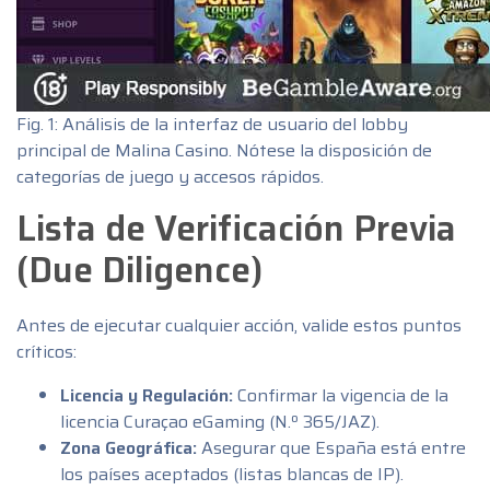
Fig. 1: Análisis de la interfaz de usuario del lobby
principal de Malina Casino. Nótese la disposición de
categorías de juego y accesos rápidos.
Lista de Verificación Previa
(Due Diligence)
Antes de ejecutar cualquier acción, valide estos puntos
críticos:
Licencia y Regulación:
Confirmar la vigencia de la
licencia Curaçao eGaming (N.º 365/JAZ).
Zona Geográfica:
Asegurar que España está entre
los países aceptados (listas blancas de IP).