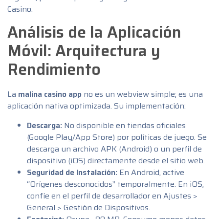
Casino.
Análisis de la Aplicación
Móvil: Arquitectura y
Rendimiento
La
malina casino app
no es un webview simple; es una
aplicación nativa optimizada. Su implementación:
Descarga:
No disponible en tiendas oficiales
(Google Play/App Store) por políticas de juego. Se
descarga un archivo APK (Android) o un perfil de
dispositivo (iOS) directamente desde el sitio web.
Seguridad de Instalación:
En Android, active
“Orígenes desconocidos” temporalmente. En iOS,
confíe en el perfil de desarrollador en Ajustes >
General > Gestión de Dispositivos.