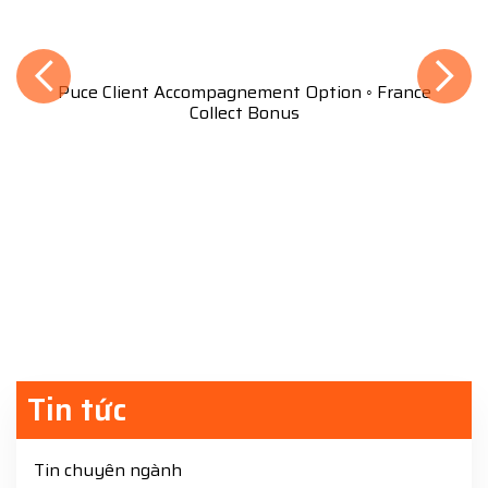
Puce Client Accompagnement Option ◦ France
Collect Bonus
Tin tức
Tin chuyên ngành