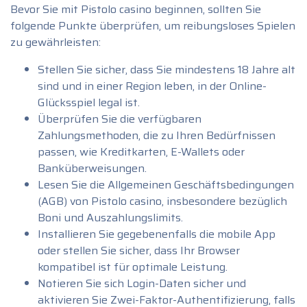
Bevor Sie mit Pistolo casino beginnen, sollten Sie
folgende Punkte überprüfen, um reibungsloses Spielen
zu gewährleisten:
Stellen Sie sicher, dass Sie mindestens 18 Jahre alt
sind und in einer Region leben, in der Online-
Glücksspiel legal ist.
Überprüfen Sie die verfügbaren
Zahlungsmethoden, die zu Ihren Bedürfnissen
passen, wie Kreditkarten, E-Wallets oder
Banküberweisungen.
Lesen Sie die Allgemeinen Geschäftsbedingungen
(AGB) von Pistolo casino, insbesondere bezüglich
Boni und Auszahlungslimits.
Installieren Sie gegebenenfalls die mobile App
oder stellen Sie sicher, dass Ihr Browser
kompatibel ist für optimale Leistung.
Notieren Sie sich Login-Daten sicher und
aktivieren Sie Zwei-Faktor-Authentifizierung, falls