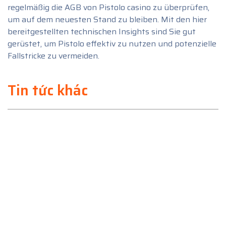
regelmäßig die AGB von Pistolo casino zu überprüfen,
um auf dem neuesten Stand zu bleiben. Mit den hier
bereitgestellten technischen Insights sind Sie gut
gerüstet, um Pistolo effektiv zu nutzen und potenzielle
Fallstricke zu vermeiden.
Tin tức khác