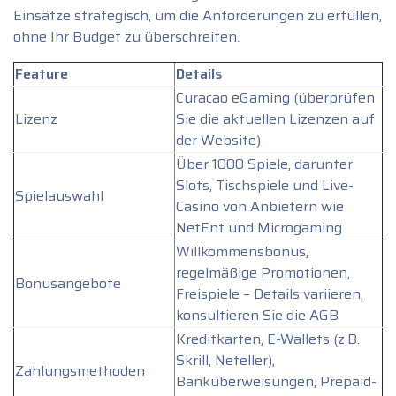
Einsätze strategisch, um die Anforderungen zu erfüllen,
ohne Ihr Budget zu überschreiten.
Feature
Details
Curacao eGaming (überprüfen
Lizenz
Sie die aktuellen Lizenzen auf
der Website)
Über 1000 Spiele, darunter
Slots, Tischspiele und Live-
Spielauswahl
Casino von Anbietern wie
NetEnt und Microgaming
Willkommensbonus,
regelmäßige Promotionen,
Bonusangebote
Freispiele – Details variieren,
konsultieren Sie die AGB
Kreditkarten, E-Wallets (z.B.
Skrill, Neteller),
Zahlungsmethoden
Banküberweisungen, Prepaid-