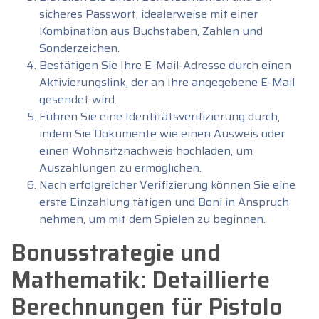
sicheres Passwort, idealerweise mit einer
Kombination aus Buchstaben, Zahlen und
Sonderzeichen.
Bestätigen Sie Ihre E-Mail-Adresse durch einen
Aktivierungslink, der an Ihre angegebene E-Mail
gesendet wird.
Führen Sie eine Identitätsverifizierung durch,
indem Sie Dokumente wie einen Ausweis oder
einen Wohnsitznachweis hochladen, um
Auszahlungen zu ermöglichen.
Nach erfolgreicher Verifizierung können Sie eine
erste Einzahlung tätigen und Boni in Anspruch
nehmen, um mit dem Spielen zu beginnen.
Bonusstrategie und
Mathematik: Detaillierte
Berechnungen für Pistolo