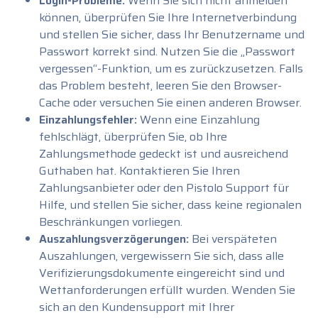
Login-Probleme:
Wenn Sie sich nicht anmelden
können, überprüfen Sie Ihre Internetverbindung
und stellen Sie sicher, dass Ihr Benutzername und
Passwort korrekt sind. Nutzen Sie die „Passwort
vergessen“-Funktion, um es zurückzusetzen. Falls
das Problem besteht, leeren Sie den Browser-
Cache oder versuchen Sie einen anderen Browser.
Einzahlungsfehler:
Wenn eine Einzahlung
fehlschlägt, überprüfen Sie, ob Ihre
Zahlungsmethode gedeckt ist und ausreichend
Guthaben hat. Kontaktieren Sie Ihren
Zahlungsanbieter oder den Pistolo Support für
Hilfe, und stellen Sie sicher, dass keine regionalen
Beschränkungen vorliegen.
Auszahlungsverzögerungen:
Bei verspäteten
Auszahlungen, vergewissern Sie sich, dass alle
Verifizierungsdokumente eingereicht sind und
Wettanforderungen erfüllt wurden. Wenden Sie
sich an den Kundensupport mit Ihrer