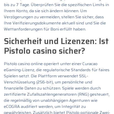
bis zu 7 Tage. Überprüfen Sie die spezifischen Limits in
Ihrem Konto, da sie sich ändern können. Um
Verzögerungen zu vermeiden, stellen Sie sicher, dass
Ihre Verifizierungsdokumente aktuell sind und Sie die
Wettanforderungen für Boni erfüllt haben.
Sicherheit und Lizenzen: Ist
Pistolo casino sicher?
Pistolo casino online operiert unter einer Curacao
eGaming-Lizenz, die regulatorische Standards für faires
Spielen setzt. Die Plattform verwendet SSL-
Verschlüsselung (256-bit), um persönliche und
finanzielle Daten zu schützen. Spiele werden durch
zertifizierte Zufallszahlengeneratoren (RNG) gesteuert,
die regelmäßig von unabhängigen Agenturen wie
eCOGRA auditiert werden, um Integrität zu
gewährleisten. Zusätzlich bietet Pistolo optionale Zwei-