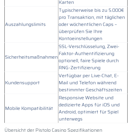
Karten
Typischerweise bis zu 5.000€
pro Transaktion, mit täglichen
Auszahlungslimits
oder wöchentlichen Caps –
überprüfen Sie Ihre
Kontoeinstellungen
SSL-Verschlüsselung, Zwei-
Faktor-Authentifizierung
Sicherheitsmaßnahmen
optionell, faire Spiele durch
RNG-Zertifizierung
Verfügbar per Live-Chat, E-
Kundensupport
Mail und Telefon während
bestimmter Geschäftszeiten
Responsive Website und
dedizierte Apps für iOS und
Mobile Kompatibilität
Android, optimiert für Spiel
unterwegs
Übersicht der Pistolo Casino Spezifikationen