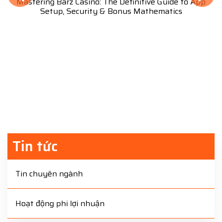
Mastering Barz Casino: The Definitive Guide to App
Setup, Security & Bonus Mathematics
Tin tức
Tin chuyên ngành
Hoạt động phi lợi nhuận