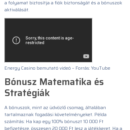
a folyamat biztosítja a fiók biztonságát és a bónuszok
aktiválását.
Energy Casino bemutató videó – Forrás: YouTube
Bónusz Matematika és
Stratégiák
A bónuszok, mint az üdvözlő csomag, általában
tartalmaznak fogadási követelményeket. Példa
számítás: Ha kap egy 100% bónuszt 10 000 Ft
befizetésre, összesen 20 000 Ft lesz a játékkeret. Ha a