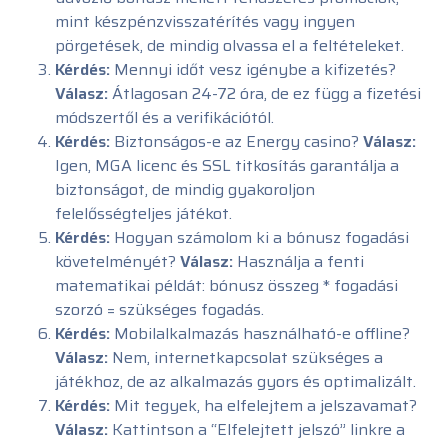
mint készpénzvisszatérítés vagy ingyen
pörgetések, de mindig olvassa el a feltételeket.
Kérdés:
Mennyi időt vesz igénybe a kifizetés?
Válasz:
Átlagosan 24-72 óra, de ez függ a fizetési
módszertől és a verifikációtól.
Kérdés:
Biztonságos-e az Energy casino?
Válasz:
Igen, MGA licenc és SSL titkosítás garantálja a
biztonságot, de mindig gyakoroljon
felelősségteljes játékot.
Kérdés:
Hogyan számolom ki a bónusz fogadási
követelményét?
Válasz:
Használja a fenti
matematikai példát: bónusz összeg * fogadási
szorzó = szükséges fogadás.
Kérdés:
Mobilalkalmazás használható-e offline?
Válasz:
Nem, internetkapcsolat szükséges a
játékhoz, de az alkalmazás gyors és optimalizált.
Kérdés:
Mit tegyek, ha elfelejtem a jelszavamat?
Válasz:
Kattintson a “Elfelejtett jelszó” linkre a