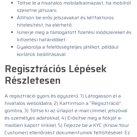
Töltse le a hivatalos mobilalkalmazást, ha mobilról
szeretne játszani.
Állítson be erős jelszavakat és kétfaktoros
hitelesítést, ha elérhető.
Ismerje meg a támogatott fizetési módszereket és
kifizetési határidőket.
Gyakorolja a felelősségteljes játékot, például
korlátok beállításával.
Regisztrációs Lépések
Részletesen
A regisztráció gyors és egyszerű: 1) Látogasson el a
hivatalos weboldalra, 2) Kattintson a “Regisztráció”
gombra, 3) Töltse ki az űrlapot e-mail címmel, jelszóval
és személyes adatokkal, 4) Erősítse meg a fiókját e-
mailben kapott linkkel, 5) Fejezze be a KYC (Know Your
Customer) ellenőrzést dokumentumok feltöltésével. Ez