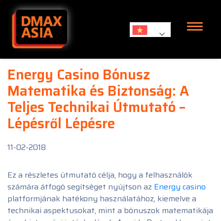
Skip to content
Energy Casino Bónusz
Matematika és Biztonság: A
Teljes Technikai Útmutató –
Lépésről Lépésre
11-02-2018
Ez a részletes útmutató célja, hogy a felhasználók
számára átfogó segítséget nyújtson az
Energy casino
platformjának hatékony használatához, kiemelve a
technikai aspektusokat, mint a bónuszok matematikája