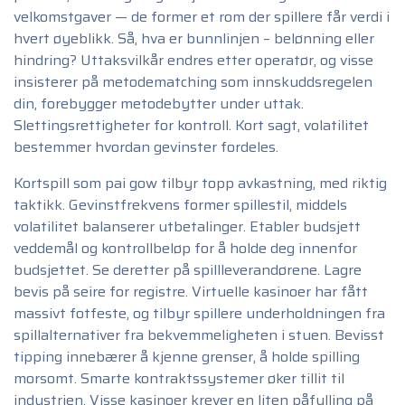
velkomstgaver — de former et rom der spillere får verdi i
hvert øyeblikk. Så, hva er bunnlinjen – belønning eller
hindring? Uttaksvilkår endres etter operatør, og visse
insisterer på metodematching som innskuddsregelen
din, forebygger metodebytter under uttak.
Slettingsrettigheter for kontroll. Kort sagt, volatilitet
bestemmer hvordan gevinster fordeles.
Kortspill som pai gow tilbyr topp avkastning, med riktig
taktikk. Gevinstfrekvens former spillestil, middels
volatilitet balanserer utbetalinger. Etabler budsjett
veddemål og kontrollbeløp for å holde deg innenfor
budsjettet. Se deretter på spillleverandørene. Lagre
bevis på seire for registre. Virtuelle kasinoer har fått
massivt fotfeste, og tilbyr spillere underholdningen fra
spillalternativer fra bekvemmeligheten i stuen. Bevisst
tipping innebærer å kjenne grenser, å holde spilling
morsomt. Smarte kontraktssystemer øker tillit til
industrien. Visse kasinoer krever en liten påfylling på