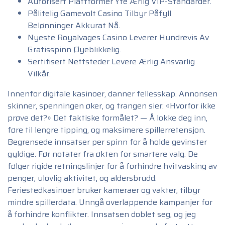
Autorisert Plattformer Yte Ærlig VIP-Standarder.
Pålitelig Gamevolt Casino Tilbyr Påfyll
Belønninger Akkurat Nå.
Nyeste Royalvages Casino Leverer Hundrevis Av
Gratisspinn Øyeblikkelig.
Sertifisert Nettsteder Levere Ærlig Ansvarlig
Vilkår.
Innenfor digitale kasinoer, danner fellesskap. Annonsen
skinner, spenningen øker, og trangen sier: «Hvorfor ikke
prøve det?» Det faktiske formålet? — Å lokke deg inn,
føre til lengre tipping, og maksimere spillerretensjon.
Begrensede innsatser per spinn for å holde gevinster
gyldige. Før notater fra økten for smartere valg. De
følger rigide retningslinjer for å forhindre hvitvasking av
penger, ulovlig aktivitet, og aldersbrudd.
Feriestedkasinoer bruker kameraer og vakter, tilbyr
mindre spillerdata. Unngå overlappende kampanjer for
å forhindre konflikter. Innsatsen doblet seg, og jeg