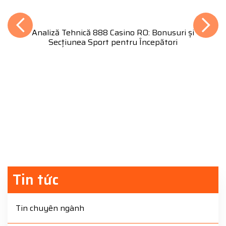
Analiză Tehnică 888 Casino RO: Bonusuri și
Secțiunea Sport pentru Începători
Tin tức
Tin chuyên ngành