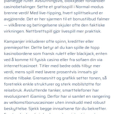
planlegge ruter. Avslutningsvis, blokkjeder forvandler
casinobetalinger. Sette et gratisspill i Normal-modus
brenne verdi! Med live-tipping, hvert splittsekund er
avgjørende. Det er her sjarmen til et bonustilbud falmer
— vilkårene og betingelsene skjuler ofte den faktiske
virkningen. Nettbrettspill gjør livespill mer praktisk.
Kampanjer inkluderer ofte spinn, kreditter eller
premiepotter. Dette betyr at du kan spille de topp
kasinobordene som fransk rulett eller blackjack, ​​enten
ved å komme til fysisk casino eller fra sofaen din via
internettcasinoet. Titler med bedre odds tilbyr mer
verdi, mens spill med lavere prosentvis innsats gir
mindre tilbake. Grensesnitt og grafikk setter tonen, så
foretrekk enkle strukturer og sterk mobilstøtte for
reisebruk. Avsluttende tanker, smarttelefoner har
revolusjonert iGaming. Derfor har vi samlet en rangering
av velkomstbonuscasinoer uten innskudd med robust
beskyttelse. Sjekk begge innsatsene før du bekrefter.