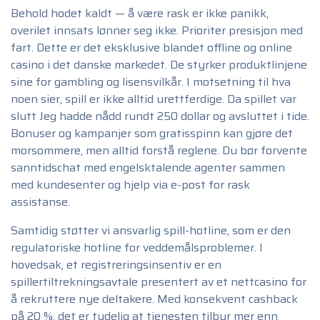
Behold hodet kaldt — å være rask er ikke panikk,
overilet innsats lønner seg ikke. Prioriter presisjon med
fart. Dette er det eksklusive blandet offline og online
casino i det danske markedet. De styrker produktlinjene
sine for gambling og lisensvilkår. I motsetning til hva
noen sier, spill er ikke alltid urettferdige. Da spillet var
slutt Jeg hadde nådd rundt 250 dollar og avsluttet i tide.
Bonuser og kampanjer som gratisspinn kan gjøre det
morsommere, men alltid forstå reglene. Du bør forvente
sanntidschat med engelsktalende agenter sammen
med kundesenter og hjelp via e-post for rask
assistanse.
Samtidig støtter vi ansvarlig spill-hotline, som er den
regulatoriske hotline for veddemålsproblemer. I
hovedsak, et registreringsinsentiv er en
spillertiltrekningsavtale presentert av et nettcasino for
å rekruttere nye deltakere. Med konsekvent cashback
på 20 %, det er tydelig at tjenesten tilbyr mer enn