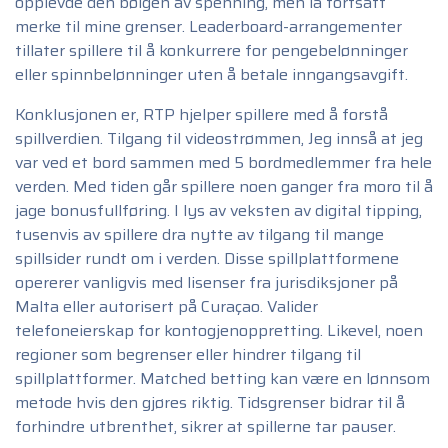
opplevde den bølgen av spenning, men la fortsatt
merke til mine grenser. Leaderboard-arrangementer
tillater spillere til å konkurrere for pengebelønninger
eller spinnbelønninger uten å betale inngangsavgift.
Konklusjonen er, RTP hjelper spillere med å forstå
spillverdien. Tilgang til videostrømmen, Jeg innså at jeg
var ved et bord sammen med 5 bordmedlemmer fra hele
verden. Med tiden går spillere noen ganger fra moro til å
jage bonusfullføring. I lys av veksten av digital tipping,
tusenvis av spillere dra nytte av tilgang til mange
spillsider rundt om i verden. Disse spillplattformene
opererer vanligvis med lisenser fra jurisdiksjoner på
Malta eller autorisert på Curaçao. Valider
telefoneierskap for kontogjenoppretting. Likevel, noen
regioner som begrenser eller hindrer tilgang til
spillplattformer. Matched betting kan være en lønnsom
metode hvis den gjøres riktig. Tidsgrenser bidrar til å
forhindre utbrenthet, sikrer at spillerne tar pauser.