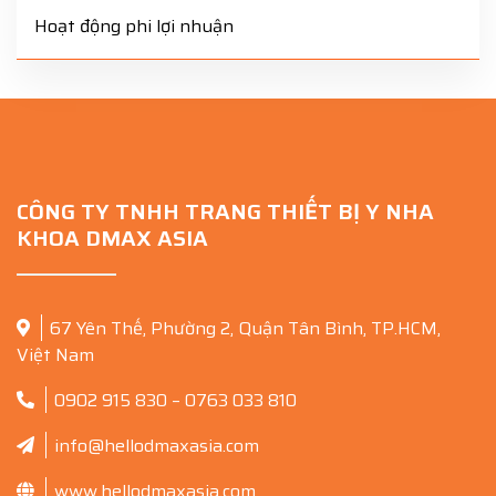
Hoạt động phi lợi nhuận
CÔNG TY TNHH TRANG THIẾT BỊ Y NHA
KHOA DMAX ASIA
67 Yên Thế, Phường 2, Quận Tân Bình, TP.HCM,
Việt Nam
0902 915 830 – 0763 033 810
info@hellodmaxasia.com
www.hellodmaxasia.com