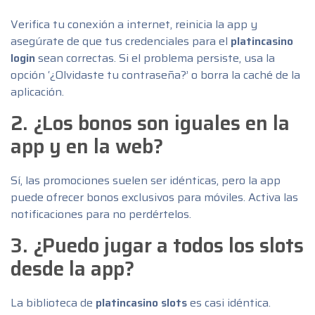
Verifica tu conexión a internet, reinicia la app y
asegúrate de que tus credenciales para el
platincasino
login
sean correctas. Si el problema persiste, usa la
opción ‘¿Olvidaste tu contraseña?’ o borra la caché de la
aplicación.
2. ¿Los bonos son iguales en la
app y en la web?
Sí, las promociones suelen ser idénticas, pero la app
puede ofrecer bonos exclusivos para móviles. Activa las
notificaciones para no perdértelos.
3. ¿Puedo jugar a todos los slots
desde la app?
La biblioteca de
platincasino slots
es casi idéntica.