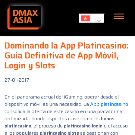
Skip to content
Dominando la App Platincasino:
Guía Definitiva de App Móvil,
Login y Slots
27-01-2017
En el panorama actual del iGaming, operar desde el
dispositivo móvil es una necesidad. La
App platincasino
consolida la oferta de este casino en una plataforma
optimizada, donde aspectos clave como los
bonos
platincasino
, el proceso de
platincasino login
y el acceso
a los populares
platincasino slots
se gestionan con