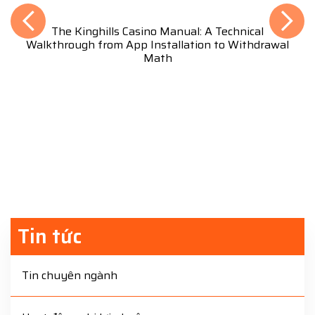
The Kinghills Casino Manual: A Technical
Walkthrough from App Installation to Withdrawal
Math
Tin tức
Tin chuyên ngành