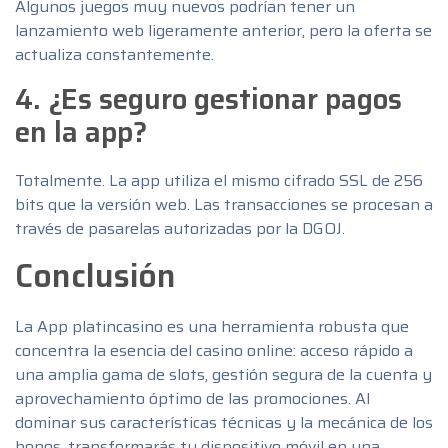
Algunos juegos muy nuevos podrían tener un
lanzamiento web ligeramente anterior, pero la oferta se
actualiza constantemente.
4. ¿Es seguro gestionar pagos
en la app?
Totalmente. La app utiliza el mismo cifrado SSL de 256
bits que la versión web. Las transacciones se procesan a
través de pasarelas autorizadas por la DGOJ.
Conclusión
La App platincasino es una herramienta robusta que
concentra la esencia del casino online: acceso rápido a
una amplia gama de slots, gestión segura de la cuenta y
aprovechamiento óptimo de las promociones. Al
dominar sus características técnicas y la mecánica de los
bonos, transformarás tu dispositivo móvil en una