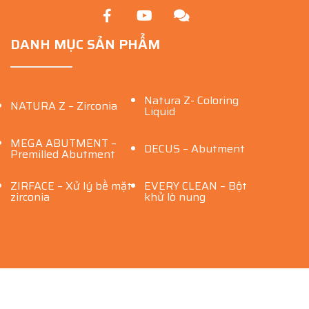
DANH MỤC SẢN PHẨM
Natura Z- Coloring
NATURA Z – Zirconia
Liquid
MEGA ABUTMENT –
DECUS – Abutment
Premilled Abutment
ZIRFACE – Xử lý bề mặt
EVERY CLEAN – Bột
zirconia
khử lò nung