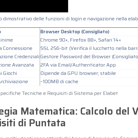
eo dimostrativo delle funzioni di login e navigazione nella ela
o
Browser Desktop (Consigliato)
Minime
Chrome 90+, Firefox 88+, Safari 14+
ia Connessione
SSL 256-bit (Verifica il lucchetto nella bar
zione Credenziali
Gestore Password del Browser (Consigliato
zione Avanzata
2FA via Email/Authenticator App
i Giochi
Dipende da GPU browser; stabile
Archiviazione
~100MB di cache
Specifiche Tecniche e Requisiti di Sistema per Elabet
egia Matematica: Calcolo del 
siti di Puntata