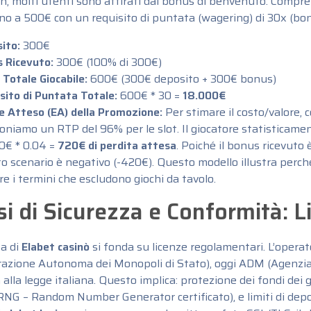
gin, molti utenti sono attirati dai bonus di benvenuto. Comp
no a 500€ con un requisito di puntata (wagering) di 30x (bon
ito:
300€
 Ricevuto:
300€ (100% di 300€)
 Totale Giocabile:
600€ (300€ deposito + 300€ bonus)
sito di Puntata Totale:
600€ * 30 =
18.000€
e Atteso (EA) della Promozione:
Per stimare il costo/valore, 
niamo un RTP del 96% per le slot. Il giocatore statisticame
0€ * 0.04 =
720€ di perdita attesa
. Poiché il bonus ricevuto è
o scenario è negativo (-420€). Questo modello illustra perch
re i termini che escludono giochi da tavolo.
si di Sicurezza e Conformità: L
za di
Elabet casinò
si fonda su licenze regolamentari. L’opera
azione Autonoma dei Monopoli di Stato), oggi ADM (Agenzia 
alla legge italiana. Questo implica: protezione dei fondi dei gi
RNG – Random Number Generator certificato), e limiti di depos