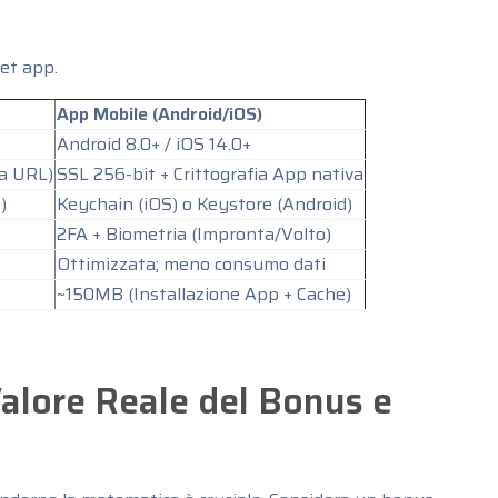
bet app.
App Mobile (Android/iOS)
Android 8.0+ / iOS 14.0+
ra URL)
SSL 256-bit + Crittografia App nativa
)
Keychain (iOS) o Keystore (Android)
2FA + Biometria (Impronta/Volto)
Ottimizzata; meno consumo dati
~150MB (Installazione App + Cache)
Valore Reale del Bonus e