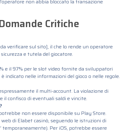
e l’operatore non abbia bloccato la transazione
 Domande Critiche
 verificare sul sito], il che lo rende un operatore
, sicurezza e tutela del giocatore.
% e il 97% per le slot video fornite da sviluppatori
è indicato nelle informazioni del gioco o nelle regole.
espressamente il multi-account. La violazione di
l confisco di eventuali saldi e vincite.
?
p potrebbe non essere disponibile su Play Store.
 web di Elabet casinò, seguendo le istruzioni di
ute” temporaneamente). Per iOS, potrebbe essere