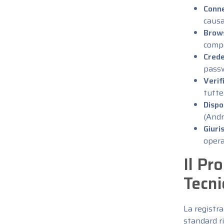
Conne
causa
Brows
comp
Crede
passw
Verif
tutte
Dispo
(Andr
Giuri
opera
Il Pr
Tecni
La registra
standard ri