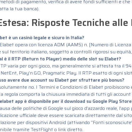
 metodi di pagamento, verifica di avere fondi sufficienti e ch
atta la tua banca).
stesa: Risposte Tecniche alle
bet è un casinò legale e sicuro in Italia?
. Elabet opera con licenza ADM (AAMS) n. [Numero di Licenza da
e sul territorio italiano, soggetto a controlli rigorosi su equità
al è il RTP (Return to Player) medio delle slot su Elabet?
 RTP varia per ogni gioco, ma generalmente si attesta tra il 94
NetEnt, Play’n GO, Pragmatic Play. Il RTP esatto di ogni slot 
sso avere due account su Elabet per sfruttare più bonus?
solutamente no. I Termini e Condizioni di Elabet proibiscono 
a regola comporta la chiusura immediata di tutti gli account e i
 elabet app è disponibile per il download su Google Play Store
causa delle politiche di Google sul gioco d’azzardo reale, l’ap
licazione ufficiale deve essere scaricata direttamente dal sito
llazione per dispositivi Android (attivando “Fonti sconosci
nibile tramite TestFlight o link diretto.