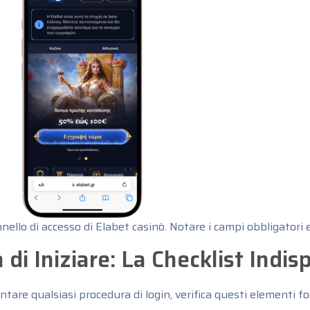
pannello di accesso di Elabet casinò. Notare i campi obbligatori e
 di Iniziare: La Checklist Indis
ntare qualsiasi procedura di login, verifica questi elementi 