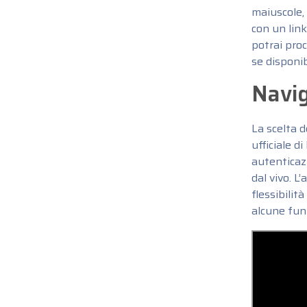
maiuscole, 
con un link
potrai pro
se disponib
Navig
La scelta d
ufficiale d
autenticazi
dal vivo. L
flessibilit
alcune funz