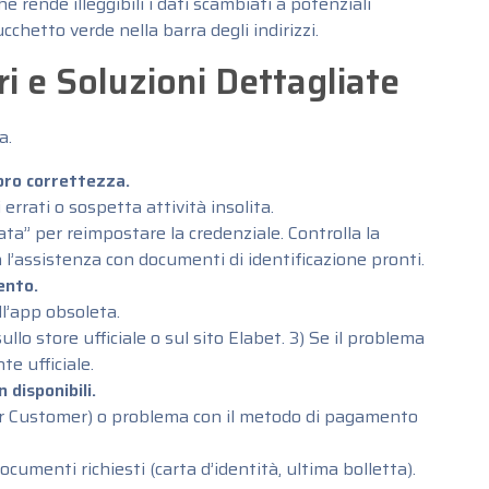
 rende illeggibili i dati scambiati a potenziali
cchetto verde nella barra degli indirizzi.
i e Soluzioni Dettagliate
a.
loro correttezza.
rati o sospetta attività insolita.
” per reimpostare la credenziale. Controlla la
a l’assistenza con documenti di identificazione pronti.
ento.
ll’app obsoleta.
ullo store ufficiale o sul sito Elabet. 3) Se il problema
nte ufficiale.
 disponibili.
 Customer) o problema con il metodo di pagamento
documenti richiesti (carta d’identità, ultima bolletta).