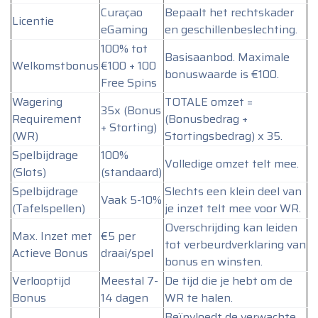
Curaçao
Bepaalt het rechtskader
Licentie
eGaming
en geschillenbeslechting.
100% tot
Basisaanbod. Maximale
Welkomstbonus
€100 + 100
bonuswaarde is €100.
Free Spins
Wagering
TOTALE omzet =
35x (Bonus
Requirement
(Bonusbedrag +
+ Storting)
(WR)
Stortingsbedrag) x 35.
Spelbijdrage
100%
Volledige omzet telt mee.
(Slots)
(standaard)
Spelbijdrage
Slechts een klein deel van
Vaak 5-10%
(Tafelspellen)
je inzet telt mee voor WR.
Overschrijding kan leiden
Max. Inzet met
€5 per
tot verbeurdverklaring van
Actieve Bonus
draai/spel
bonus en winsten.
Verlooptijd
Meestal 7-
De tijd die je hebt om de
Bonus
14 dagen
WR te halen.
Beïnvloedt de verwachte