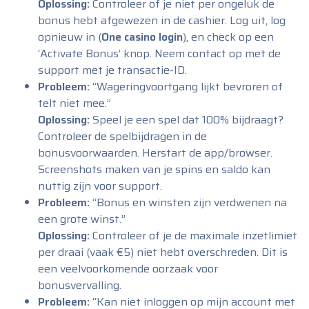
Oplossing:
Controleer of je niet per ongeluk de
bonus hebt afgewezen in de cashier. Log uit, log
opnieuw in (
One casino login
), en check op een
‘Activate Bonus’ knop. Neem contact op met de
support met je transactie-ID.
Probleem:
“Wageringvoortgang lijkt bevroren of
telt niet mee.”
Oplossing:
Speel je een spel dat 100% bijdraagt?
Controleer de spelbijdragen in de
bonusvoorwaarden. Herstart de app/browser.
Screenshots maken van je spins en saldo kan
nuttig zijn voor support.
Probleem:
“Bonus en winsten zijn verdwenen na
een grote winst.”
Oplossing:
Controleer of je de maximale inzetlimiet
per draai (vaak €5) niet hebt overschreden. Dit is
een veelvoorkomende oorzaak voor
bonusvervalling.
Probleem:
“Kan niet inloggen op mijn account met