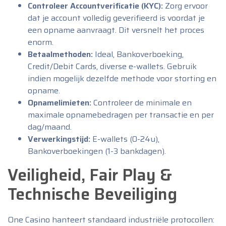
Controleer Accountverificatie (KYC):
Zorg ervoor
dat je account volledig geverifieerd is voordat je
een opname aanvraagt. Dit versnelt het proces
enorm.
Betaalmethoden:
Ideal, Bankoverboeking,
Credit/Debit Cards, diverse e-wallets. Gebruik
indien mogelijk dezelfde methode voor storting en
opname.
Opnamelimieten:
Controleer de minimale en
maximale opnamebedragen per transactie en per
dag/maand.
Verwerkingstijd:
E-wallets (0-24u),
Bankoverboekingen (1-3 bankdagen).
Veiligheid, Fair Play &
Technische Beveiliging
One Casino hanteert standaard industriële protocollen: