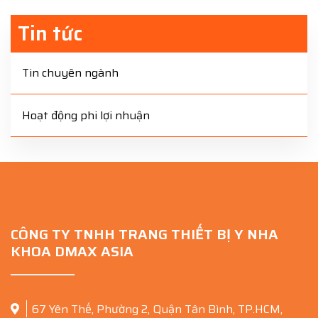
Tin tức
Tin chuyên ngành
Hoạt động phi lợi nhuận
CÔNG TY TNHH TRANG THIẾT BỊ Y NHA
KHOA DMAX ASIA
67 Yên Thế, Phường 2, Quận Tân Bình, TP.HCM,