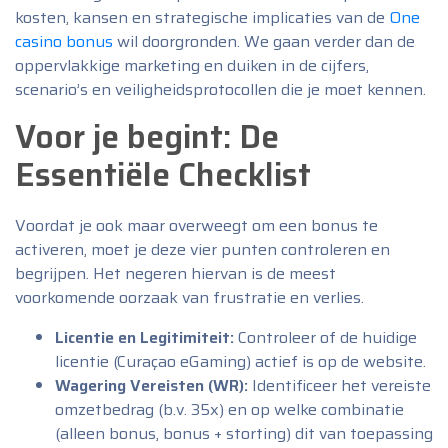
kosten, kansen en strategische implicaties van de
One
casino bonus
wil doorgronden. We gaan verder dan de
oppervlakkige marketing en duiken in de cijfers,
scenario’s en veiligheidsprotocollen die je moet kennen.
Voor je begint: De
Essentiële Checklist
Voordat je ook maar overweegt om een bonus te
activeren, moet je deze vier punten controleren en
begrijpen. Het negeren hiervan is de meest
voorkomende oorzaak van frustratie en verlies.
Licentie en Legitimiteit:
Controleer of de huidige
licentie (Curaçao eGaming) actief is op de website.
Wagering Vereisten (WR):
Identificeer het vereiste
omzetbedrag (b.v. 35x) en op welke combinatie
(alleen bonus, bonus + storting) dit van toepassing