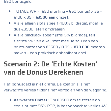
€50 bonusgeld.
TOTALE WR = (€50 storting + €50 bonus) x 35 =
€100 x 35 =
€3500 aan omzet
.
Als je alleen slots speelt (100% bijdrage), moet je
dus €3500 laten omdraaien.
Als je blackjack speelt (stel 5% bijdrage), telt
slechts 5% van elke inzet mee. Je zou dan een
bruto-omzet van €3500 / 0.05 =
€70.000
moeten
maken – een praktisch onhaalbaar doel.
Scenario 2: De ‘Echte Kosten’
van de Bonus Berekenen
Het bonusgeld is niet gratis. De kostprijs is het
verwachte verlies tijdens het voltooien van de wagering.
Verwachte Omzet:
Om €3500 om te zetten op
een slot met 96% RTP, is het verwachte verlies 4%