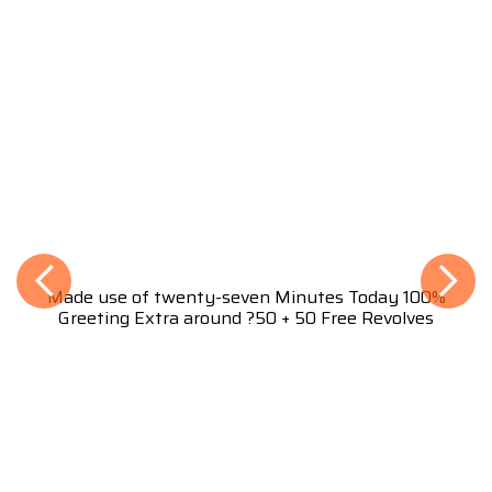
%
Bruce Bet Casino: Kompleksowy Przewodnik od
Logowania po Wypłaty – Analiza i Strategie