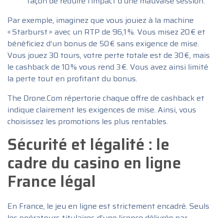
façon de réduire l’impact d’une mauvaise session.
Par exemple, imaginez que vous jouiez à la machine
« Starburst » avec un RTP de 96,1 %. Vous misez 20 € et
bénéficiez d’un bonus de 50 € sans exigence de mise.
Vous jouez 30 tours, votre perte totale est de 30 €, mais
le cashback de 10 % vous rend 3 €. Vous avez ainsi limité
la perte tout en profitant du bonus.
The Drone.Com répertorie chaque offre de cashback et
indique clairement les exigences de mise. Ainsi, vous
choisissez les promotions les plus rentables.
Sécurité et légalité : le
cadre du casino en ligne
France légal
En France, le jeu en ligne est strictement encadré. Seuls
les opérateurs titulaires d’une licence délivrée par