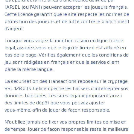
l’ARJEL (ou l’ANJ) peuvent accepter les joueurs français.
Cette licence garantit que le site respecte les normes de
protection des joueurs et de lutte contre le blanchiment
d’argent.
Lorsque vous voyez la mention casino en ligne france
légal, assurez-vous que le logo de licence est affiché en
bas de la page. Vérifiez également que les conditions de
jeu sont rédigées en français et que le service client
parle la même langue.
La sécurisation des transactions repose sur le cryptage
SSL 128 bits. Cela empêche les hackers d’intercepter vos
données bancaires. Les sites légaux proposent aussi
des limites de dépôt que vous pouvez ajuster
vous‑même, afin de jouer de façon responsable.
N’oubliez jamais de fixer vos propres limites de mise et
de temps. Jouer de façon responsable reste la meilleure