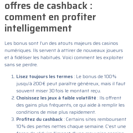
offres de cashback :
comment en profiter
intelligemment
Les bonus sont l’un des atouts majeurs des casinos
numériques. Ils servent à attirer de nouveaux joueurs
et à fidéliser les habitués. Voici comment les exploiter
sans se perdre.
Lisez toujours les termes
: Le bonus de 100 %
jusqu’à 200 € peut paraître généreux, mais il faut
souvent miser 30 fois le montant reçu.
Choisissez les jeux à faible volatilité
: Ils offrent
des gains plus fréquents, ce qui aide à remplir les
conditions de mise plus rapidement.
Profitez du cashback
: Certains sites remboursent
10 % des pertes nettes chaque semaine. C’est une